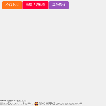
极速上树
申请祖源检测
其他咨询
O-Y145577 - 祖源树TheYtree 祖源树, 父系树
闽ICP备2021013849号-2
闽公网安备 35021102001290号