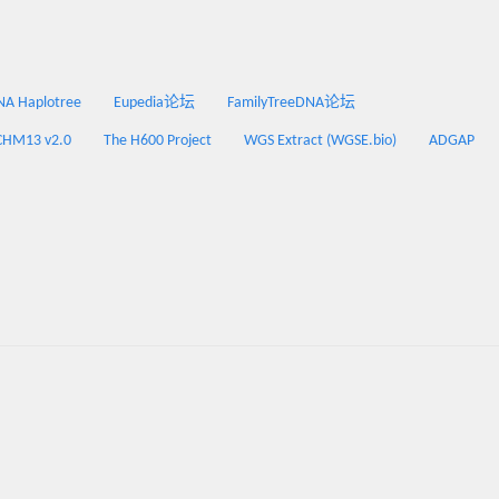
 Haplotree
Eupedia论坛
FamilyTreeDNA论坛
CHM13 v2.0
The H600 Project
WGS Extract (WGSE.bio)
ADGAP