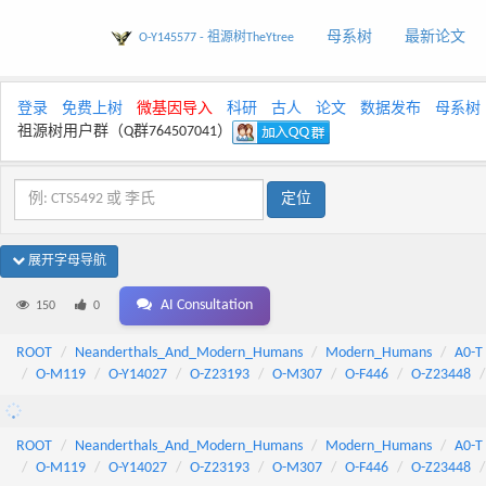
母系树
最新论文
O-Y145577 - 祖源树TheYtree
登录
免费上树
微基因导入
科研
古人
论文
数据发布
母系树
祖源树用户群（Q群764507041）
展开字母导航
AI Consultation
150
0
ROOT
Neanderthals_And_Modern_Humans
Modern_Humans
A0-T
O-M119
O-Y14027
O-Z23193
O-M307
O-F446
O-Z23448
ROOT
Neanderthals_And_Modern_Humans
Modern_Humans
A0-T
O-M119
O-Y14027
O-Z23193
O-M307
O-F446
O-Z23448