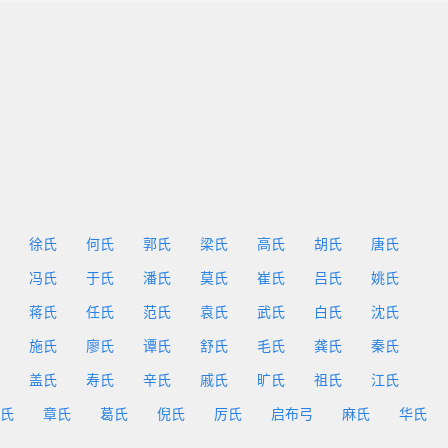
徐氏
何氏
郭氏
梁氏
高氏
胡氏
唐氏
冯氏
于氏
潘氏
莫氏
崔氏
吕氏
姚氏
蒋氏
任氏
范氏
袁氏
武氏
白氏
沈氏
施氏
廖氏
谭氏
舒氏
毛氏
龚氏
秦氏
盖氏
寿氏
辛氏
戚氏
旷氏
祖氏
江氏
氏
章氏
葛氏
倪氏
厉氏
启布弓
麻氏
华氏