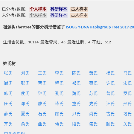
已分析Y数据：
个人样本
科研样本
古人样本
未分析Y数据：
个人样本
科研样本
古人样本
祖源树TheYtree的部分树形借鉴了
ISOGG Y-DNA Haplogroup Tree 2019-2
注册会员数：10114 最近登录：45 最近注册：4 在线：512
姓氏树
张氏
刘氏
王氏
李氏
陈氏
萧氏
杨氏
马氏
谢氏
彭氏
曹氏
程氏
郑氏
蔡氏
许氏
宋氏
韩氏
侯氏
钟氏
孔氏
魏氏
苏氏
曾氏
罗氏
庄氏
邓氏
康氏
毕氏
童氏
史氏
汪氏
邢氏
薛氏
夏氏
石氏
顾氏
尹氏
尚氏
古氏
刁氏
齐氏
俞氏
曲氏
傅氏
段氏
盛氏
颜氏
关氏