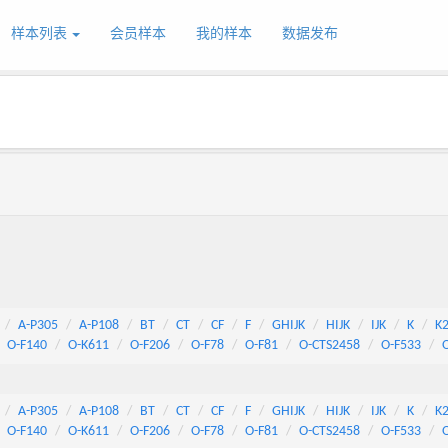
样本列表
会员样本
我的样本
数据发布
A-P305
A-P108
BT
CT
CF
F
GHIJK
HIJK
IJK
K
K
O-F140
O-K611
O-F206
O-F78
O-F81
O-CTS2458
O-F533
A-P305
A-P108
BT
CT
CF
F
GHIJK
HIJK
IJK
K
K
O-F140
O-K611
O-F206
O-F78
O-F81
O-CTS2458
O-F533