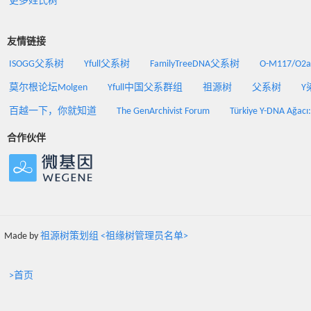
更多姓氏树
友情链接
ISOGG父系树
Yfull父系树
FamilyTreeDNA父系树
O-M117/O
莫尔根论坛Molgen
Yfull中国父系群组
祖源树
父系树
Y
百越一下，你就知道
The GenArchivist Forum
Türkiye Y-DNA Ağacı
合作伙伴
Made by
祖源树策划组 <祖缘树管理员名单>
>首页