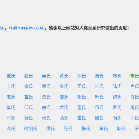
020
，
YFull YTree v9.05.00
，感谢以上网站对人类父系研究做出的贡献！
戴氏
赵氏
吴氏
黄氏
孙氏
周氏
林氏
朱氏
丁氏
余氏
覃氏
金氏
田氏
杜氏
陆氏
卢氏
韦氏
苗氏
贾氏
姜氏
赖氏
叶氏
黎氏
方氏
单氏
邱氏
房氏
龙氏
董氏
伍氏
孟氏
闫氏
严氏
贺氏
汤氏
蒲氏
雷氏
殷氏
陶氏
向氏
温氏
欧阳氏
樊氏
符氏
梅氏
翟氏
耿氏
米