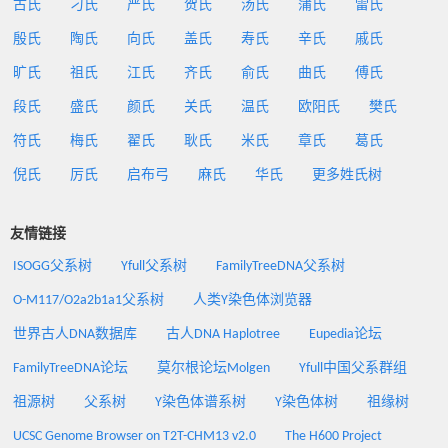
古氏
刁氏
严氏
贺氏
汤氏
蒲氏
雷氏
殷氏
陶氏
向氏
盖氏
寿氏
辛氏
戚氏
旷氏
祖氏
江氏
齐氏
俞氏
曲氏
傅氏
段氏
盛氏
颜氏
关氏
温氏
欧阳氏
樊氏
符氏
梅氏
翟氏
耿氏
米氏
章氏
葛氏
倪氏
厉氏
启布弓
麻氏
华氏
更多姓氏树
友情链接
ISOGG父系树
Yfull父系树
FamilyTreeDNA父系树
O-M117/O2a2b1a1父系树
人类Y染色体浏览器
世界古人DNA数据库
古人DNA Haplotree
Eupedia论坛
FamilyTreeDNA论坛
莫尔根论坛Molgen
Yfull中国父系群组
祖源树
父系树
Y染色体谱系树
Y染色体树
祖缘树
UCSC Genome Browser on T2T-CHM13 v2.0
The H600 Project