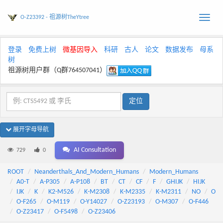
O-Z23392 - 祖源树TheYtree
Toggle
naviga
登录
免费上树
微基因导入
科研
古人
论文
数据发布
母系
树
祖源树用户群（Q群764507041）
展开字母导航
AI Consultation
729
0
ROOT
Neanderthals_And_Modern_Humans
Modern_Humans
A0-T
A-P305
A-P108
BT
CT
CF
F
GHIJK
HIJK
IJK
K
K2-M526
K-M2308
K-M2335
K-M2311
NO
O
O-F265
O-M119
O-Y14027
O-Z23193
O-M307
O-F446
O-Z23417
O-F5498
O-Z23406