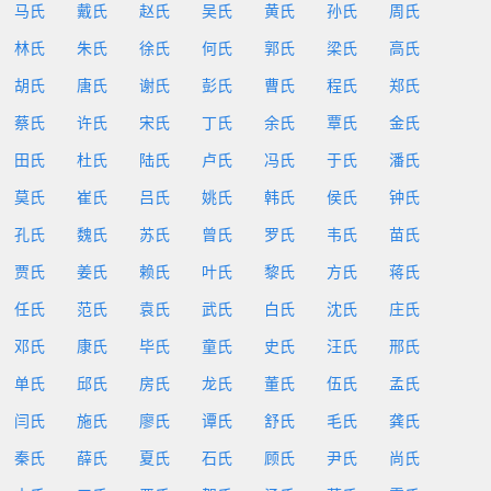
马氏
戴氏
赵氏
吴氏
黄氏
孙氏
周氏
林氏
朱氏
徐氏
何氏
郭氏
梁氏
高氏
胡氏
唐氏
谢氏
彭氏
曹氏
程氏
郑氏
蔡氏
许氏
宋氏
丁氏
余氏
覃氏
金氏
田氏
杜氏
陆氏
卢氏
冯氏
于氏
潘氏
莫氏
崔氏
吕氏
姚氏
韩氏
侯氏
钟氏
孔氏
魏氏
苏氏
曾氏
罗氏
韦氏
苗氏
贾氏
姜氏
赖氏
叶氏
黎氏
方氏
蒋氏
任氏
范氏
袁氏
武氏
白氏
沈氏
庄氏
邓氏
康氏
毕氏
童氏
史氏
汪氏
邢氏
单氏
邱氏
房氏
龙氏
董氏
伍氏
孟氏
闫氏
施氏
廖氏
谭氏
舒氏
毛氏
龚氏
秦氏
薛氏
夏氏
石氏
顾氏
尹氏
尚氏