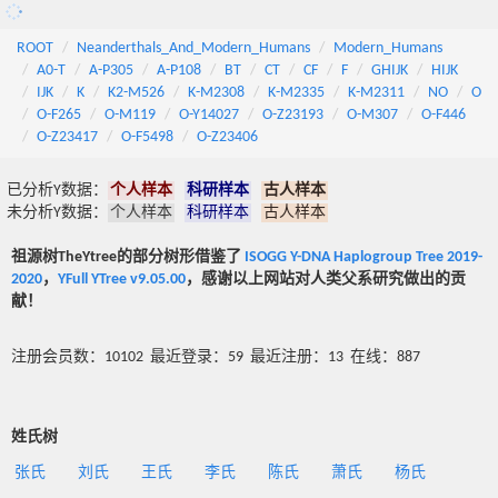
ROOT
Neanderthals_And_Modern_Humans
Modern_Humans
A0-T
A-P305
A-P108
BT
CT
CF
F
GHIJK
HIJK
IJK
K
K2-M526
K-M2308
K-M2335
K-M2311
NO
O
O-F265
O-M119
O-Y14027
O-Z23193
O-M307
O-F446
O-Z23417
O-F5498
O-Z23406
已分析Y数据：
个人样本
科研样本
古人样本
未分析Y数据：
个人样本
科研样本
古人样本
祖源树TheYtree的部分树形借鉴了
ISOGG Y-DNA Haplogroup Tree 2019-
2020
，
YFull YTree v9.05.00
，感谢以上网站对人类父系研究做出的贡
献！
注册会员数：10102 最近登录：59 最近注册：13 在线：887
姓氏树
张氏
刘氏
王氏
李氏
陈氏
萧氏
杨氏