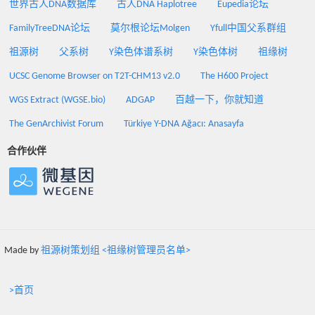
世界古人DNA数据库
古人DNA Haplotree
Eupedia论坛
FamilyTreeDNA论坛
莫尔根论坛Molgen
Yfull中国父系群组
祖源树
父系树
Y染色体谱系树
Y染色体树
祖缘树
UCSC Genome Browser on T2T-CHM13 v2.0
The H600 Project
WGS Extract (WGSE.bio)
ADGAP
百越一下，你就知道
The GenArchivist Forum
Türkiye Y-DNA Ağacı: Anasayfa
合作伙伴
Made by
祖源树策划组 <祖缘树管理员名单>
>首页