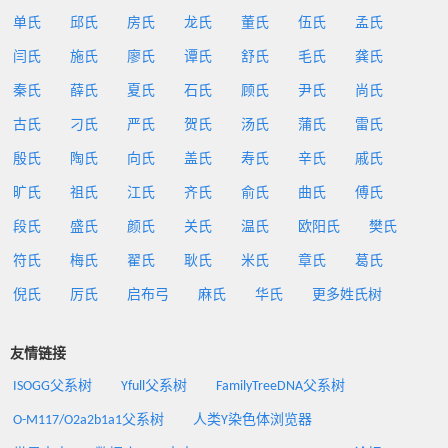
单氏
邱氏
房氏
龙氏
董氏
伍氏
孟氏
闫氏
施氏
廖氏
谭氏
舒氏
毛氏
龚氏
秦氏
薛氏
夏氏
石氏
顾氏
尹氏
尚氏
古氏
刁氏
严氏
贺氏
汤氏
蒲氏
雷氏
殷氏
陶氏
向氏
盖氏
寿氏
辛氏
戚氏
旷氏
祖氏
江氏
齐氏
俞氏
曲氏
傅氏
段氏
盛氏
颜氏
关氏
温氏
欧阳氏
樊氏
符氏
梅氏
翟氏
耿氏
米氏
章氏
葛氏
倪氏
厉氏
启布弓
麻氏
华氏
更多姓氏树
友情链接
ISOGG父系树
Yfull父系树
FamilyTreeDNA父系树
O-M117/O2a2b1a1父系树
人类Y染色体浏览器