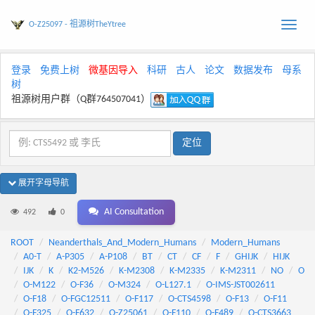
O-Z25097 - 祖源树TheYtree
Toggle
naviga
登录
免费上树
微基因导入
科研
古人
论文
数据发布
母系
树
祖源树用户群（Q群764507041）
展开字母导航
AI Consultation
492
0
ROOT
Neanderthals_And_Modern_Humans
Modern_Humans
A0-T
A-P305
A-P108
BT
CT
CF
F
GHIJK
HIJK
IJK
K
K2-M526
K-M2308
K-M2335
K-M2311
NO
O
O-M122
O-F36
O-M324
O-L127.1
O-IMS-JST002611
O-F18
O-FGC12511
O-F117
O-CTS4598
O-F13
O-F11
O-F325
O-F632
O-Z25061
O-F110
O-F489
O-CTS3663