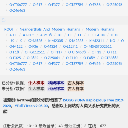
O-CTS6777
O-F17
O-F377
O-CTS7789
O-F856
O-Z25098
O-Z46463
ROOT
Neanderthals_And_Modern_Humans
Modern_Humans
A0-T
A-P305
A-P108
BT
CT
CF
F
GHIJK
HIJK
IJK
K
K2-M526
K-M2308
K-M2335
K-M2311
NO
O
O-M122
O-F36
O-M324
O-L127.1
O-IMS-JST002611
O-F18
O-FGC12511
O-F117
O-CTS4598
O-F13
O-F11
O-F325
O-F632
O-Z25061
O-F110
O-F489
O-CTS3663
O-CTS6777
O-F17
O-F377
O-CTS7789
O-F856
O-Z25098
O-Z46463
已分析Y数据：
个人样本
科研样本
古人样本
未分析Y数据：
个人样本
科研样本
古人样本
祖源树TheYtree的部分树形借鉴了
ISOGG Y-DNA Haplogroup Tree 2019-
2020
，
YFull YTree v9.05.00
，感谢以上网站对人类父系研究做出的贡
献！
注册会员数：10113 最近登录：43 最近注册：3 在线：677