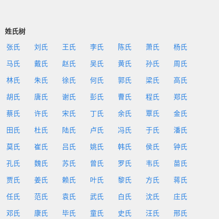
姓氏树
张氏
刘氏
王氏
李氏
陈氏
萧氏
杨氏
马氏
戴氏
赵氏
吴氏
黄氏
孙氏
周氏
林氏
朱氏
徐氏
何氏
郭氏
梁氏
高氏
胡氏
唐氏
谢氏
彭氏
曹氏
程氏
郑氏
蔡氏
许氏
宋氏
丁氏
余氏
覃氏
金氏
田氏
杜氏
陆氏
卢氏
冯氏
于氏
潘氏
莫氏
崔氏
吕氏
姚氏
韩氏
侯氏
钟氏
孔氏
魏氏
苏氏
曾氏
罗氏
韦氏
苗氏
贾氏
姜氏
赖氏
叶氏
黎氏
方氏
蒋氏
任氏
范氏
袁氏
武氏
白氏
沈氏
庄氏
邓氏
康氏
毕氏
童氏
史氏
汪氏
邢氏