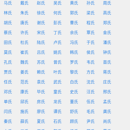
马氏
戴氏
赵氏
吴氏
黄氏
孙氏
周氏
林氏
朱氏
徐氏
何氏
郭氏
梁氏
高氏
胡氏
唐氏
谢氏
彭氏
曹氏
程氏
郑氏
蔡氏
许氏
宋氏
丁氏
余氏
覃氏
金氏
田氏
杜氏
陆氏
卢氏
冯氏
于氏
潘氏
莫氏
崔氏
吕氏
姚氏
韩氏
侯氏
钟氏
孔氏
魏氏
苏氏
曾氏
罗氏
韦氏
苗氏
贾氏
姜氏
赖氏
叶氏
黎氏
方氏
蒋氏
任氏
范氏
袁氏
武氏
白氏
沈氏
庄氏
邓氏
康氏
毕氏
童氏
史氏
汪氏
邢氏
单氏
邱氏
房氏
龙氏
董氏
伍氏
孟氏
闫氏
施氏
廖氏
谭氏
舒氏
毛氏
龚氏
秦氏
薛氏
夏氏
石氏
顾氏
尹氏
尚氏