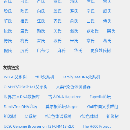
古氏
刁氏
严氏
贺氏
汤氏
蒲氏
雷氏
殷氏
陶氏
向氏
盖氏
寿氏
辛氏
戚氏
旷氏
祖氏
江氏
齐氏
俞氏
曲氏
傅氏
段氏
盛氏
颜氏
关氏
温氏
欧阳氏
樊氏
符氏
梅氏
翟氏
耿氏
米氏
章氏
葛氏
倪氏
厉氏
启布弓
麻氏
华氏
更多姓氏树
友情链接
ISOGG父系树
Yfull父系树
FamilyTreeDNA父系树
O-M117/O2a2b1a1父系树
人类Y染色体浏览器
世界古人DNA数据库
古人DNA Haplotree
Eupedia论坛
FamilyTreeDNA论坛
莫尔根论坛Molgen
Yfull中国父系群组
祖源树
父系树
Y染色体谱系树
Y染色体树
祖缘树
UCSC Genome Browser on T2T-CHM13 v2.0
The H600 Project