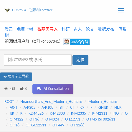
O-ZS2534 - 祖源树TheYtree
Toggle
naviga
登录
免费上树
微基因导入
科研
古人
论文
数据发布
母系
树
祖源树用户群（Q群764507041）
展开字母导航
AI Consultation
418
0
ROOT
Neanderthals_And_Modern_Humans
Modern_Humans
A0-T
A-P305
A-P108
BT
CT
CF
F
GHIJK
HIJK
IJK
K
K2-M526
K-M2308
K-M2335
K-M2311
NO
O
O-M122
O-F36
O-M324
O-L127.1
O-IMS-JST002611
O-F18
O-FGC12511
O-F449
O-F1266