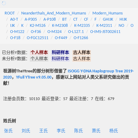
ROOT
Neanderthals_And_Modern_Humans
Modern_Humans
A0-T
A-P305
A-P108
BT
CT
CF
F
GHIJK
HIJK
IJK
K
K2-M526
K-M2308
K-M2335
K-M2311
NO
O
O-M122
O-F36
O-M324
O-L127.1
O-IMS-JST002611
O-F18
O-FGC12511
O-F449
O-F1266
已分析Y数据：
个人样本
科研样本
古人样本
未分析Y数据：
个人样本
科研样本
古人样本
祖源树TheYtree的部分树形借鉴了
ISOGG Y-DNA Haplogroup Tree 2019-
2020
，
YFull YTree v9.05.00
，感谢以上网站对人类父系研究做出的贡
献！
注册会员数：10110 最近登录：57 最近注册：7 在线：679
姓氏树
张氏
刘氏
王氏
李氏
陈氏
萧氏
杨氏