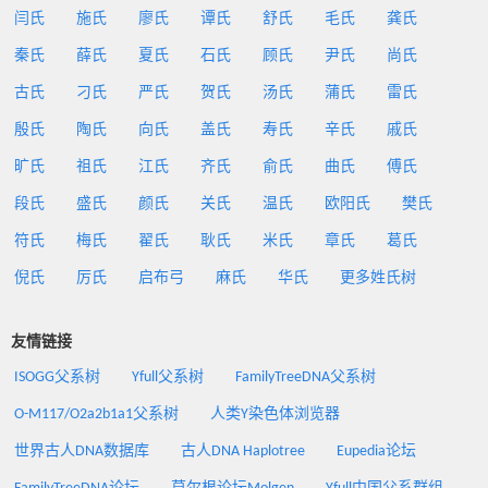
闫氏
施氏
廖氏
谭氏
舒氏
毛氏
龚氏
秦氏
薛氏
夏氏
石氏
顾氏
尹氏
尚氏
古氏
刁氏
严氏
贺氏
汤氏
蒲氏
雷氏
殷氏
陶氏
向氏
盖氏
寿氏
辛氏
戚氏
旷氏
祖氏
江氏
齐氏
俞氏
曲氏
傅氏
段氏
盛氏
颜氏
关氏
温氏
欧阳氏
樊氏
符氏
梅氏
翟氏
耿氏
米氏
章氏
葛氏
倪氏
厉氏
启布弓
麻氏
华氏
更多姓氏树
友情链接
ISOGG父系树
Yfull父系树
FamilyTreeDNA父系树
O-M117/O2a2b1a1父系树
人类Y染色体浏览器
世界古人DNA数据库
古人DNA Haplotree
Eupedia论坛