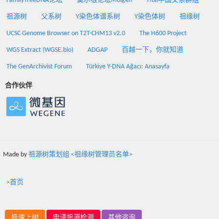
FamilyTreeDNA论坛
莫尔根论坛Molgen
Yfull中国父系群组
祖源树
父系树
Y染色体谱系树
Y染色体树
祖缘树
UCSC Genome Browser on T2T-CHM13 v2.0
The H600 Project
WGS Extract (WGSE.bio)
ADGAP
百越一下，你就知道
The GenArchivist Forum
Türkiye Y-DNA Ağacı: Anasayfa
合作伙伴
Made by
祖源树策划组 <祖缘树管理员名单>
>首页
极速上树
申请祖源检测
其他咨询