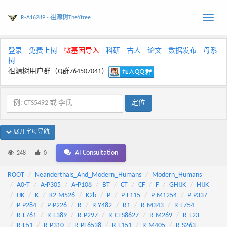
R-A16289 - 祖源树TheYtree
Toggle
naviga
登录
免费上树
微基因导入
科研
古人
论文
数据发布
母系
树
祖源树用户群（Q群764507041）
展开字母导航
AI Consultation
248
0
ROOT
Neanderthals_And_Modern_Humans
Modern_Humans
A0-T
A-P305
A-P108
BT
CT
CF
F
GHIJK
HIJK
IJK
K
K2-M526
K2b
P
P-F115
P-M1254
P-P337
P-P284
P-P226
R
R-Y482
R1
R-M343
R-L754
R-L761
R-L389
R-P297
R-CTS8627
R-M269
R-L23
R-L51
R-P310
R-PF6538
R-L151
R-M405
R-S263