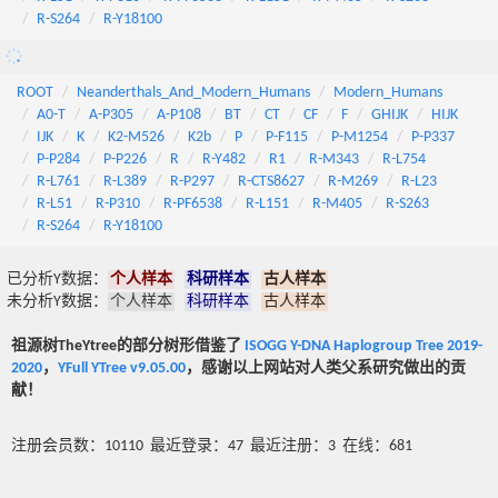
R-S264
R-Y18100
ROOT
Neanderthals_And_Modern_Humans
Modern_Humans
A0-T
A-P305
A-P108
BT
CT
CF
F
GHIJK
HIJK
IJK
K
K2-M526
K2b
P
P-F115
P-M1254
P-P337
P-P284
P-P226
R
R-Y482
R1
R-M343
R-L754
R-L761
R-L389
R-P297
R-CTS8627
R-M269
R-L23
R-L51
R-P310
R-PF6538
R-L151
R-M405
R-S263
R-S264
R-Y18100
已分析Y数据：
个人样本
科研样本
古人样本
未分析Y数据：
个人样本
科研样本
古人样本
祖源树TheYtree的部分树形借鉴了
ISOGG Y-DNA Haplogroup Tree 2019-
2020
，
YFull YTree v9.05.00
，感谢以上网站对人类父系研究做出的贡
献！
注册会员数：10110 最近登录：47 最近注册：3 在线：681