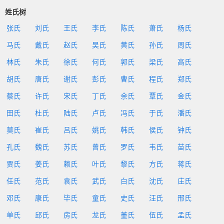
姓氏树
张氏
刘氏
王氏
李氏
陈氏
萧氏
杨氏
马氏
戴氏
赵氏
吴氏
黄氏
孙氏
周氏
林氏
朱氏
徐氏
何氏
郭氏
梁氏
高氏
胡氏
唐氏
谢氏
彭氏
曹氏
程氏
郑氏
蔡氏
许氏
宋氏
丁氏
余氏
覃氏
金氏
田氏
杜氏
陆氏
卢氏
冯氏
于氏
潘氏
莫氏
崔氏
吕氏
姚氏
韩氏
侯氏
钟氏
孔氏
魏氏
苏氏
曾氏
罗氏
韦氏
苗氏
贾氏
姜氏
赖氏
叶氏
黎氏
方氏
蒋氏
任氏
范氏
袁氏
武氏
白氏
沈氏
庄氏
邓氏
康氏
毕氏
童氏
史氏
汪氏
邢氏
单氏
邱氏
房氏
龙氏
董氏
伍氏
孟氏