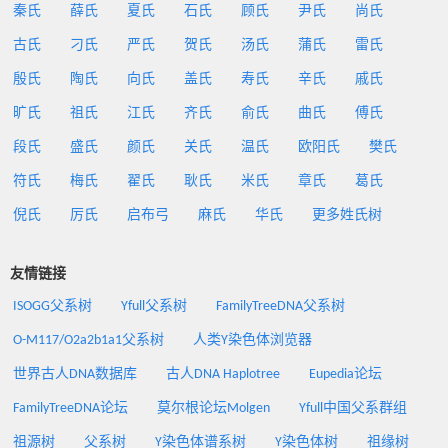
秦氏
薛氏
夏氏
石氏
顾氏
尹氏
尚氏
古氏
刁氏
严氏
贺氏
汤氏
蒲氏
雷氏
殷氏
陶氏
向氏
盖氏
寿氏
辛氏
戚氏
旷氏
祖氏
江氏
齐氏
俞氏
曲氏
傅氏
段氏
盛氏
颜氏
关氏
温氏
欧阳氏
樊氏
符氏
梅氏
翟氏
耿氏
米氏
章氏
葛氏
倪氏
厉氏
启布弓
麻氏
华氏
更多姓氏树
友情链接
ISOGG父系树
Yfull父系树
FamilyTreeDNA父系树
O-M117/O2a2b1a1父系树
人类Y染色体浏览器
世界古人DNA数据库
古人DNA Haplotree
Eupedia论坛
FamilyTreeDNA论坛
莫尔根论坛Molgen
Yfull中国父系群组
祖源树
父系树
Y染色体谱系树
Y染色体树
祖缘树