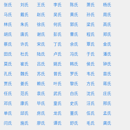
张氏
刘氏
王氏
李氏
陈氏
萧氏
杨氏
马氏
戴氏
赵氏
吴氏
黄氏
孙氏
周氏
林氏
朱氏
徐氏
何氏
郭氏
梁氏
高氏
胡氏
唐氏
谢氏
彭氏
曹氏
程氏
郑氏
蔡氏
许氏
宋氏
丁氏
余氏
覃氏
金氏
田氏
杜氏
陆氏
卢氏
冯氏
于氏
潘氏
莫氏
崔氏
吕氏
姚氏
韩氏
侯氏
钟氏
孔氏
魏氏
苏氏
曾氏
罗氏
韦氏
苗氏
贾氏
姜氏
赖氏
叶氏
黎氏
方氏
蒋氏
任氏
范氏
袁氏
武氏
白氏
沈氏
庄氏
邓氏
康氏
毕氏
童氏
史氏
汪氏
邢氏
单氏
邱氏
房氏
龙氏
董氏
伍氏
孟氏
闫氏
施氏
廖氏
谭氏
舒氏
毛氏
龚氏