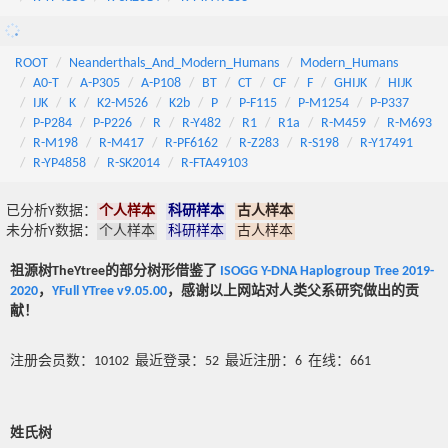
ROOT
Neanderthals_And_Modern_Humans
Modern_Humans
A0-T
A-P305
A-P108
BT
CT
CF
F
GHIJK
HIJK
IJK
K
K2-M526
K2b
P
P-F115
P-M1254
P-P337
P-P284
P-P226
R
R-Y482
R1
R1a
R-M459
R-M693
R-M198
R-M417
R-PF6162
R-Z283
R-S198
R-Y17491
R-YP4858
R-SK2014
R-FTA49103
已分析Y数据：
个人样本
科研样本
古人样本
未分析Y数据：
个人样本
科研样本
古人样本
祖源树TheYtree的部分树形借鉴了
ISOGG Y-DNA Haplogroup Tree 2019-
2020
，
YFull YTree v9.05.00
，感谢以上网站对人类父系研究做出的贡
献！
注册会员数：10102 最近登录：52 最近注册：6 在线：661
姓氏树