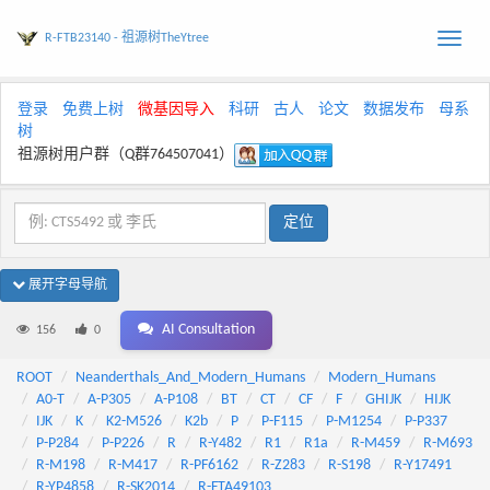
R-FTB23140 - 祖源树TheYtree
Toggle
naviga
登录
免费上树
微基因导入
科研
古人
论文
数据发布
母系
树
祖源树用户群（Q群764507041）
展开字母导航
AI Consultation
156
0
ROOT
Neanderthals_And_Modern_Humans
Modern_Humans
A0-T
A-P305
A-P108
BT
CT
CF
F
GHIJK
HIJK
IJK
K
K2-M526
K2b
P
P-F115
P-M1254
P-P337
P-P284
P-P226
R
R-Y482
R1
R1a
R-M459
R-M693
R-M198
R-M417
R-PF6162
R-Z283
R-S198
R-Y17491
R-YP4858
R-SK2014
R-FTA49103