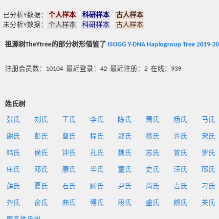
已分析Y数据：
个人样本
科研样本
古人样本
未分析Y数据：
个人样本
科研样本
古人样本
祖源树TheYtree的部分树形借鉴了
ISOGG Y-DNA Haplogroup Tree 2019-2
注册会员数：10104 最近登录：42 最近注册：2 在线：939
姓氏树
张氏
刘氏
王氏
李氏
陈氏
萧氏
杨氏
马氏
谢氏
彭氏
曹氏
程氏
郑氏
蔡氏
许氏
宋氏
韩氏
侯氏
钟氏
孔氏
魏氏
苏氏
曾氏
罗氏
庄氏
邓氏
康氏
毕氏
童氏
史氏
汪氏
邢氏
薛氏
夏氏
石氏
顾氏
尹氏
尚氏
古氏
刁氏
齐氏
俞氏
曲氏
傅氏
段氏
盛氏
颜氏
关氏