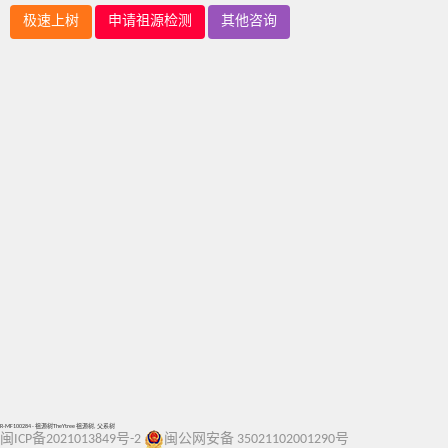
极速上树
申请祖源检测
其他咨询
R-MF100284 - 祖源树TheYtree 祖源树, 父系树
闽ICP备2021013849号-2
闽公网安备 35021102001290号