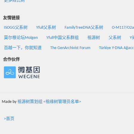
更多姓氏树
友情链接
ISOGG父系树
Yfull父系树
FamilyTreeDNA父系树
O-M117/O
莫尔根论坛Molgen
Yfull中国父系群组
祖源树
父系树
Y
百越一下，你就知道
The GenArchivist Forum
Türkiye Y-DNA Ağacı
合作伙伴
Made by
祖源树策划组 <祖缘树管理员名单>
>首页