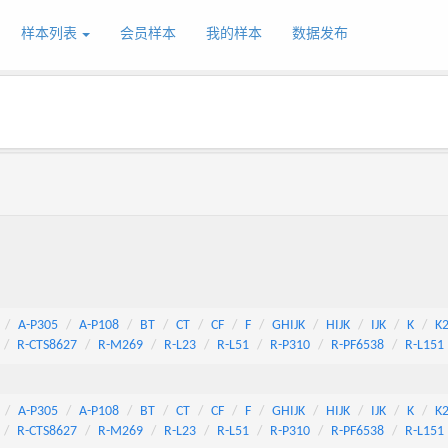
样本列表
会员样本
我的样本
数据发布
A-P305
A-P108
BT
CT
CF
F
GHIJK
HIJK
IJK
K
K
R-CTS8627
R-M269
R-L23
R-L51
R-P310
R-PF6538
R-L151
A-P305
A-P108
BT
CT
CF
F
GHIJK
HIJK
IJK
K
K
R-CTS8627
R-M269
R-L23
R-L51
R-P310
R-PF6538
R-L151