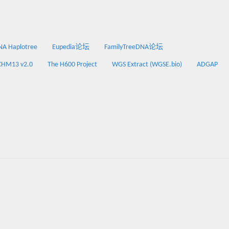
 Haplotree
Eupedia论坛
FamilyTreeDNA论坛
CHM13 v2.0
The H600 Project
WGS Extract (WGSE.bio)
ADGAP