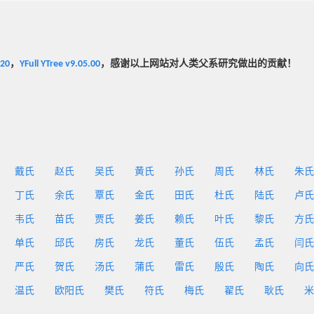
020
，
YFull YTree v9.05.00
，感谢以上网站对人类父系研究做出的贡献！
戴氏
赵氏
吴氏
黄氏
孙氏
周氏
林氏
朱氏
丁氏
余氏
覃氏
金氏
田氏
杜氏
陆氏
卢氏
韦氏
苗氏
贾氏
姜氏
赖氏
叶氏
黎氏
方氏
单氏
邱氏
房氏
龙氏
董氏
伍氏
孟氏
闫氏
严氏
贺氏
汤氏
蒲氏
雷氏
殷氏
陶氏
向氏
温氏
欧阳氏
樊氏
符氏
梅氏
翟氏
耿氏
米