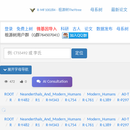
母系树
最新论文
R-MF100284 - 祖源树TheYtree
登录
免费上树
微基因导入
科研
古人
论文
数据发布
母系树
祖源树用户群（Q群764507041）
展开字母导航
AI Consultation
472
0
ROOT
Neanderthals_And_Modern_Humans
Modern_Humans
A0-T
R
R-Y482
R1
R-M343
R-L754
R-L761
R-L389
R-P297
ROOT
Neanderthals_And_Modern_Humans
Modern_Humans
A0-T
R
R-Y482
R1
R-M343
R-L754
R-L761
R-L389
R-P297