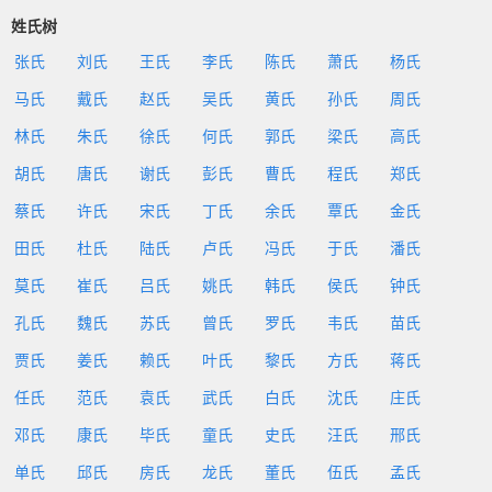
姓氏树
张氏
刘氏
王氏
李氏
陈氏
萧氏
杨氏
马氏
戴氏
赵氏
吴氏
黄氏
孙氏
周氏
林氏
朱氏
徐氏
何氏
郭氏
梁氏
高氏
胡氏
唐氏
谢氏
彭氏
曹氏
程氏
郑氏
蔡氏
许氏
宋氏
丁氏
余氏
覃氏
金氏
田氏
杜氏
陆氏
卢氏
冯氏
于氏
潘氏
莫氏
崔氏
吕氏
姚氏
韩氏
侯氏
钟氏
孔氏
魏氏
苏氏
曾氏
罗氏
韦氏
苗氏
贾氏
姜氏
赖氏
叶氏
黎氏
方氏
蒋氏
任氏
范氏
袁氏
武氏
白氏
沈氏
庄氏
邓氏
康氏
毕氏
童氏
史氏
汪氏
邢氏
单氏
邱氏
房氏
龙氏
董氏
伍氏
孟氏