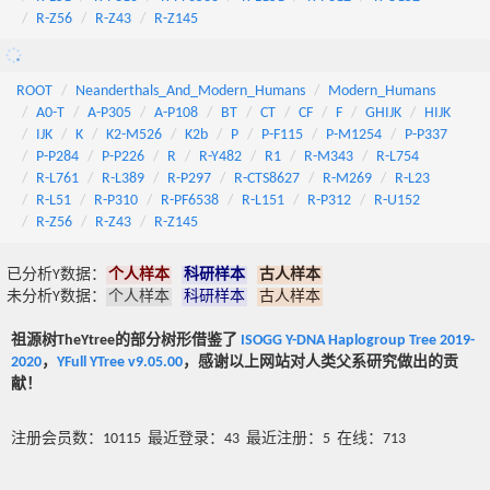
R-Z56
R-Z43
R-Z145
ROOT
Neanderthals_And_Modern_Humans
Modern_Humans
A0-T
A-P305
A-P108
BT
CT
CF
F
GHIJK
HIJK
IJK
K
K2-M526
K2b
P
P-F115
P-M1254
P-P337
P-P284
P-P226
R
R-Y482
R1
R-M343
R-L754
R-L761
R-L389
R-P297
R-CTS8627
R-M269
R-L23
R-L51
R-P310
R-PF6538
R-L151
R-P312
R-U152
R-Z56
R-Z43
R-Z145
已分析Y数据：
个人样本
科研样本
古人样本
未分析Y数据：
个人样本
科研样本
古人样本
祖源树TheYtree的部分树形借鉴了
ISOGG Y-DNA Haplogroup Tree 2019-
2020
，
YFull YTree v9.05.00
，感谢以上网站对人类父系研究做出的贡
献！
注册会员数：10115 最近登录：43 最近注册：5 在线：713