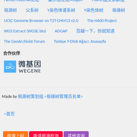
FamilyTreeDNA论坛
莫尔根论坛Molgen
Yfull中国父系群组
祖源树
父系树
Y染色体谱系树
Y染色体树
祖缘树
UCSC Genome Browser on T2T-CHM13 v2.0
The H600 Project
WGS Extract (WGSE.bio)
ADGAP
百越一下，你就知道
The GenArchivist Forum
Türkiye Y-DNA Ağacı: Anasayfa
合作伙伴
Made by
祖源树策划组 <祖缘树管理员名单>
>首页
极速上树
申请祖源检测
其他咨询