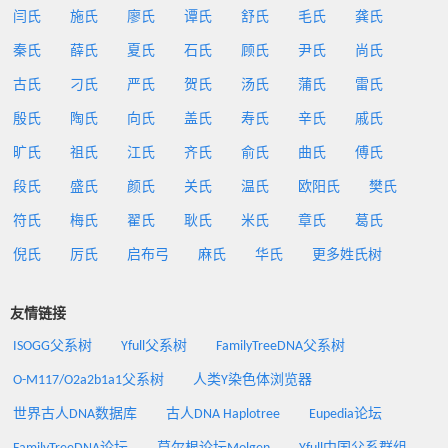
闫氏
施氏
廖氏
谭氏
舒氏
毛氏
龚氏
秦氏
薛氏
夏氏
石氏
顾氏
尹氏
尚氏
古氏
刁氏
严氏
贺氏
汤氏
蒲氏
雷氏
殷氏
陶氏
向氏
盖氏
寿氏
辛氏
戚氏
旷氏
祖氏
江氏
齐氏
俞氏
曲氏
傅氏
段氏
盛氏
颜氏
关氏
温氏
欧阳氏
樊氏
符氏
梅氏
翟氏
耿氏
米氏
章氏
葛氏
倪氏
厉氏
启布弓
麻氏
华氏
更多姓氏树
友情链接
ISOGG父系树
Yfull父系树
FamilyTreeDNA父系树
O-M117/O2a2b1a1父系树
人类Y染色体浏览器
世界古人DNA数据库
古人DNA Haplotree
Eupedia论坛