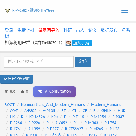
R-PF6582 - 祖源树TheYtree
Toggle
naviga
登录
免费上树
微基因导入
科研
古人
论文
数据发布
母系
树
祖源树用户群（Q群764507041）
展开字母导航
AI Consultation
806
0
ROOT
Neanderthals_And_Modern_Humans
Modern_Humans
A0-T
A-P305
A-P108
BT
CT
CF
F
GHIJK
HIJK
IJK
K
K2-M526
K2b
P
P-F115
P-M1254
P-P337
P-P284
P-P226
R
R-Y482
R1
R-M343
R-L754
R-L761
R-L389
R-P297
R-CTS8627
R-M269
R-L23
R-L51
R-P310
R-PF6538
R-L151
R-P312
R-U152