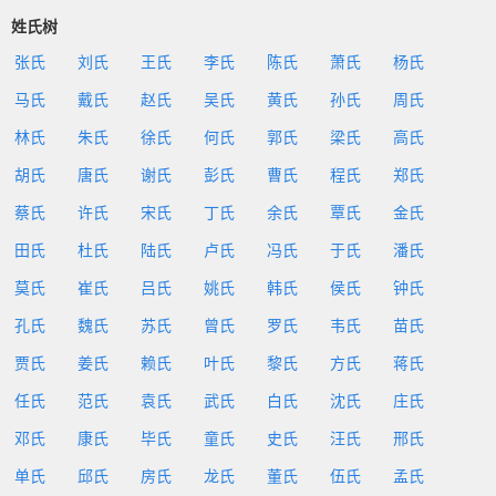
姓氏树
张氏
刘氏
王氏
李氏
陈氏
萧氏
杨氏
马氏
戴氏
赵氏
吴氏
黄氏
孙氏
周氏
林氏
朱氏
徐氏
何氏
郭氏
梁氏
高氏
胡氏
唐氏
谢氏
彭氏
曹氏
程氏
郑氏
蔡氏
许氏
宋氏
丁氏
余氏
覃氏
金氏
田氏
杜氏
陆氏
卢氏
冯氏
于氏
潘氏
莫氏
崔氏
吕氏
姚氏
韩氏
侯氏
钟氏
孔氏
魏氏
苏氏
曾氏
罗氏
韦氏
苗氏
贾氏
姜氏
赖氏
叶氏
黎氏
方氏
蒋氏
任氏
范氏
袁氏
武氏
白氏
沈氏
庄氏
邓氏
康氏
毕氏
童氏
史氏
汪氏
邢氏
单氏
邱氏
房氏
龙氏
董氏
伍氏
孟氏