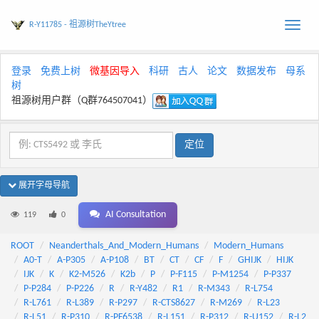
R-Y11785 - 祖源树TheYtree
Toggle
naviga
登录
免费上树
微基因导入
科研
古人
论文
数据发布
母系
树
祖源树用户群（Q群764507041）
展开字母导航
AI Consultation
119
0
ROOT
Neanderthals_And_Modern_Humans
Modern_Humans
A0-T
A-P305
A-P108
BT
CT
CF
F
GHIJK
HIJK
IJK
K
K2-M526
K2b
P
P-F115
P-M1254
P-P337
P-P284
P-P226
R
R-Y482
R1
R-M343
R-L754
R-L761
R-L389
R-P297
R-CTS8627
R-M269
R-L23
R-L51
R-P310
R-PF6538
R-L151
R-P312
R-U152
R-L2