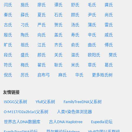
闫氏
施氏
廖氏
谭氏
舒氏
毛氏
龚氏
秦氏
薛氏
夏氏
石氏
顾氏
尹氏
尚氏
古氏
刁氏
严氏
贺氏
汤氏
蒲氏
雷氏
殷氏
陶氏
向氏
盖氏
寿氏
辛氏
戚氏
旷氏
祖氏
江氏
齐氏
俞氏
曲氏
傅氏
段氏
盛氏
颜氏
关氏
温氏
欧阳氏
樊氏
符氏
梅氏
翟氏
耿氏
米氏
章氏
葛氏
倪氏
厉氏
启布弓
麻氏
华氏
更多姓氏树
友情链接
ISOGG父系树
Yfull父系树
FamilyTreeDNA父系树
O-M117/O2a2b1a1父系树
人类Y染色体浏览器
世界古人DNA数据库
古人DNA Haplotree
Eupedia论坛