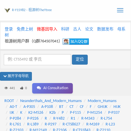
R-Y15982 - 祖源树TheYtree
Toggle
naviga
登录
免费上树
微基因导入
科研
古人
论文
数据发布
母系
树
祖源树用户群（Q群764507041）
展开字母导航
AI Consultation
441
0
ROOT
Neanderthals_And_Modern_Humans
Modern_Humans
A0-T
A-P305
A-P108
BT
CT
CF
F
GHIJK
HIJK
IJK
K
K2-M526
K2b
P
P-F115
P-M1254
P-P337
P-P284
P-P226
R
R-Y482
R1
R-M343
R-L754
R-L761
R-L389
R-P297
R-CTS8627
R-M269
R-L23
R-Z2103
R-M12149
R-Z2106
R-CTS1843
R-Z2110