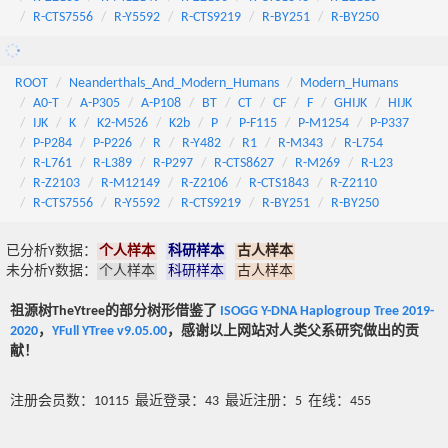
R-CTS7556
R-Y5592
R-CTS9219
R-BY251
R-BY250
ROOT
Neanderthals_And_Modern_Humans
Modern_Humans
A0-T
A-P305
A-P108
BT
CT
CF
F
GHIJK
HIJK
IJK
K
K2-M526
K2b
P
P-F115
P-M1254
P-P337
P-P284
P-P226
R
R-Y482
R1
R-M343
R-L754
R-L761
R-L389
R-P297
R-CTS8627
R-M269
R-L23
R-Z2103
R-M12149
R-Z2106
R-CTS1843
R-Z2110
R-CTS7556
R-Y5592
R-CTS9219
R-BY251
R-BY250
已分析Y数据：
个人样本
科研样本
古人样本
未分析Y数据：
个人样本
科研样本
古人样本
祖源树TheYtree的部分树形借鉴了
ISOGG Y-DNA Haplogroup Tree 2019-
2020
，
YFull YTree v9.05.00
，感谢以上网站对人类父系研究做出的贡
献！
注册会员数：10115 最近登录：43 最近注册：5 在线：455