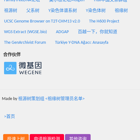
FamilyTreeDNA论坛
莫尔根论坛Molgen
Yfull中国父系群组
祖源树
父系树
Y染色体谱系树
Y染色体树
祖缘树
UCSC Genome Browser on T2T-CHM13 v2.0
The H600 Project
WGS Extract (WGSE.bio)
ADGAP
百越一下，你就知道
The GenArchivist Forum
Türkiye Y-DNA Ağacı: Anasayfa
合作伙伴
Made by
祖源树策划组 <祖缘树管理员名单>
>首页
极速上树
申请祖源检测
其他咨询