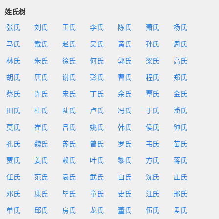
姓氏树
张氏
刘氏
王氏
李氏
陈氏
萧氏
杨氏
马氏
戴氏
赵氏
吴氏
黄氏
孙氏
周氏
林氏
朱氏
徐氏
何氏
郭氏
梁氏
高氏
胡氏
唐氏
谢氏
彭氏
曹氏
程氏
郑氏
蔡氏
许氏
宋氏
丁氏
余氏
覃氏
金氏
田氏
杜氏
陆氏
卢氏
冯氏
于氏
潘氏
莫氏
崔氏
吕氏
姚氏
韩氏
侯氏
钟氏
孔氏
魏氏
苏氏
曾氏
罗氏
韦氏
苗氏
贾氏
姜氏
赖氏
叶氏
黎氏
方氏
蒋氏
任氏
范氏
袁氏
武氏
白氏
沈氏
庄氏
邓氏
康氏
毕氏
童氏
史氏
汪氏
邢氏
单氏
邱氏
房氏
龙氏
董氏
伍氏
孟氏