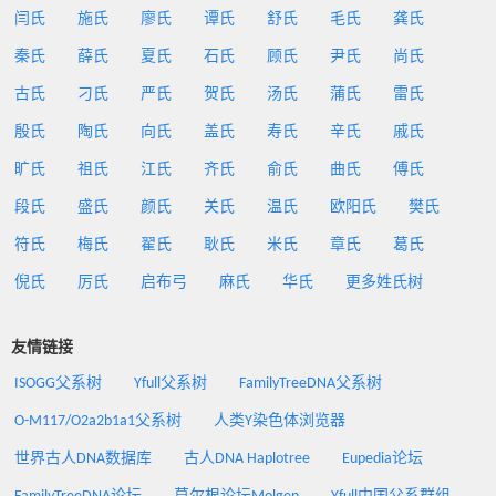
闫氏
施氏
廖氏
谭氏
舒氏
毛氏
龚氏
秦氏
薛氏
夏氏
石氏
顾氏
尹氏
尚氏
古氏
刁氏
严氏
贺氏
汤氏
蒲氏
雷氏
殷氏
陶氏
向氏
盖氏
寿氏
辛氏
戚氏
旷氏
祖氏
江氏
齐氏
俞氏
曲氏
傅氏
段氏
盛氏
颜氏
关氏
温氏
欧阳氏
樊氏
符氏
梅氏
翟氏
耿氏
米氏
章氏
葛氏
倪氏
厉氏
启布弓
麻氏
华氏
更多姓氏树
友情链接
ISOGG父系树
Yfull父系树
FamilyTreeDNA父系树
O-M117/O2a2b1a1父系树
人类Y染色体浏览器
世界古人DNA数据库
古人DNA Haplotree
Eupedia论坛