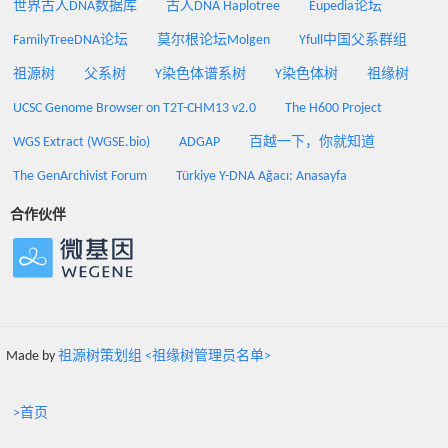
世界古人DNA数据库
古人DNA Haplotree
Eupedia论坛
FamilyTreeDNA论坛
莫尔根论坛Molgen
Yfull中国父系群组
祖源树
父系树
Y染色体谱系树
Y染色体树
祖缘树
UCSC Genome Browser on T2T-CHM13 v2.0
The H600 Project
WGS Extract (WGSE.bio)
ADGAP
百越一下，你就知道
The GenArchivist Forum
Türkiye Y-DNA Ağacı: Anasayfa
合作伙伴
Made by
祖源树策划组 <祖缘树管理员名单>
>首页