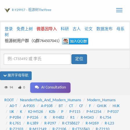
R-Y29917 - 祖源树TheYtree
Toggle
naviga
登录
免费上树
微基因导入
科研
古人
论文
数据发布
母系
树
祖源树用户群（Q群764507041）
展开字母导航
AI Consultation
94
0
ROOT
Neanderthals_And_Modern_Humans
Modern_Humans
A0-T
A-P305
A-P108
BT
CT
CF
F
GHIJK
HIJK
IJK
K
K2-M526
K2b
P
P-F115
P-M1254
P-P337
P-P284
P-P226
R
R-Y482
R1
R-M343
R-L754
R-L761
R-L389
R-P297
R-CTS8627
R-M269
R-L23
R-Z2103
R-M12149
R-Z2106
R-CTS1843
R-Z2110