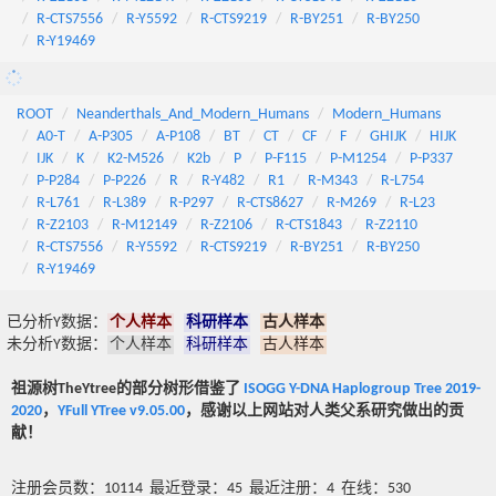
R-CTS7556
R-Y5592
R-CTS9219
R-BY251
R-BY250
R-Y19469
ROOT
Neanderthals_And_Modern_Humans
Modern_Humans
A0-T
A-P305
A-P108
BT
CT
CF
F
GHIJK
HIJK
IJK
K
K2-M526
K2b
P
P-F115
P-M1254
P-P337
P-P284
P-P226
R
R-Y482
R1
R-M343
R-L754
R-L761
R-L389
R-P297
R-CTS8627
R-M269
R-L23
R-Z2103
R-M12149
R-Z2106
R-CTS1843
R-Z2110
R-CTS7556
R-Y5592
R-CTS9219
R-BY251
R-BY250
R-Y19469
已分析Y数据：
个人样本
科研样本
古人样本
未分析Y数据：
个人样本
科研样本
古人样本
祖源树TheYtree的部分树形借鉴了
ISOGG Y-DNA Haplogroup Tree 2019-
2020
，
YFull YTree v9.05.00
，感谢以上网站对人类父系研究做出的贡
献！
注册会员数：10114 最近登录：45 最近注册：4 在线：530