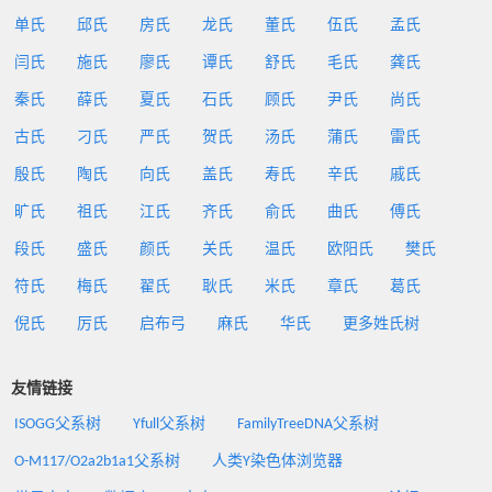
单氏
邱氏
房氏
龙氏
董氏
伍氏
孟氏
闫氏
施氏
廖氏
谭氏
舒氏
毛氏
龚氏
秦氏
薛氏
夏氏
石氏
顾氏
尹氏
尚氏
古氏
刁氏
严氏
贺氏
汤氏
蒲氏
雷氏
殷氏
陶氏
向氏
盖氏
寿氏
辛氏
戚氏
旷氏
祖氏
江氏
齐氏
俞氏
曲氏
傅氏
段氏
盛氏
颜氏
关氏
温氏
欧阳氏
樊氏
符氏
梅氏
翟氏
耿氏
米氏
章氏
葛氏
倪氏
厉氏
启布弓
麻氏
华氏
更多姓氏树
友情链接
ISOGG父系树
Yfull父系树
FamilyTreeDNA父系树
O-M117/O2a2b1a1父系树
人类Y染色体浏览器