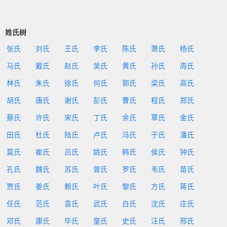
姓氏树
张氏
刘氏
王氏
李氏
陈氏
萧氏
杨氏
马氏
戴氏
赵氏
吴氏
黄氏
孙氏
周氏
林氏
朱氏
徐氏
何氏
郭氏
梁氏
高氏
胡氏
唐氏
谢氏
彭氏
曹氏
程氏
郑氏
蔡氏
许氏
宋氏
丁氏
余氏
覃氏
金氏
田氏
杜氏
陆氏
卢氏
冯氏
于氏
潘氏
莫氏
崔氏
吕氏
姚氏
韩氏
侯氏
钟氏
孔氏
魏氏
苏氏
曾氏
罗氏
韦氏
苗氏
贾氏
姜氏
赖氏
叶氏
黎氏
方氏
蒋氏
任氏
范氏
袁氏
武氏
白氏
沈氏
庄氏
邓氏
康氏
毕氏
童氏
史氏
汪氏
邢氏