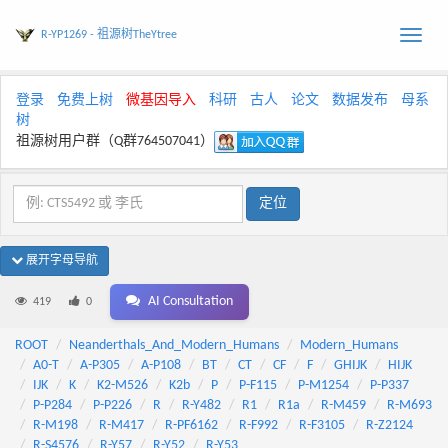
R-YP1269 - 祖源树TheYtree
Toggle
naviga
登录
免费上树
微基因导入
科研
古人
论文
数据发布
母系
树
祖源树用户群（Q群764507041）
展开字母导航
AI Consultation
419
0
ROOT
Neanderthals_And_Modern_Humans
Modern_Humans
A0-T
A-P305
A-P108
BT
CT
CF
F
GHIJK
HIJK
IJK
K
K2-M526
K2b
P
P-F115
P-M1254
P-P337
P-P284
P-P226
R
R-Y482
R1
R1a
R-M459
R-M693
R-M198
R-M417
R-PF6162
R-F992
R-F3105
R-Z2124
R-S4576
R-Y57
R-Y52
R-Y53