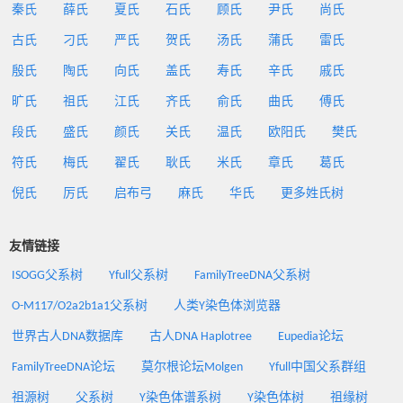
秦氏
薛氏
夏氏
石氏
顾氏
尹氏
尚氏
古氏
刁氏
严氏
贺氏
汤氏
蒲氏
雷氏
殷氏
陶氏
向氏
盖氏
寿氏
辛氏
戚氏
旷氏
祖氏
江氏
齐氏
俞氏
曲氏
傅氏
段氏
盛氏
颜氏
关氏
温氏
欧阳氏
樊氏
符氏
梅氏
翟氏
耿氏
米氏
章氏
葛氏
倪氏
厉氏
启布弓
麻氏
华氏
更多姓氏树
友情链接
ISOGG父系树
Yfull父系树
FamilyTreeDNA父系树
O-M117/O2a2b1a1父系树
人类Y染色体浏览器
世界古人DNA数据库
古人DNA Haplotree
Eupedia论坛
FamilyTreeDNA论坛
莫尔根论坛Molgen
Yfull中国父系群组
祖源树
父系树
Y染色体谱系树
Y染色体树
祖缘树