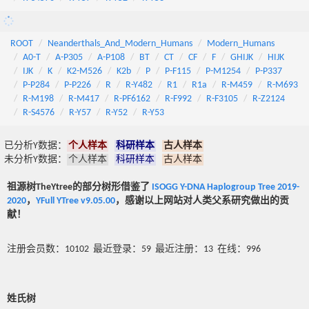
ROOT
Neanderthals_And_Modern_Humans
Modern_Humans
A0-T
A-P305
A-P108
BT
CT
CF
F
GHIJK
HIJK
IJK
K
K2-M526
K2b
P
P-F115
P-M1254
P-P337
P-P284
P-P226
R
R-Y482
R1
R1a
R-M459
R-M693
R-M198
R-M417
R-PF6162
R-F992
R-F3105
R-Z2124
R-S4576
R-Y57
R-Y52
R-Y53
已分析Y数据：
个人样本
科研样本
古人样本
未分析Y数据：
个人样本
科研样本
古人样本
祖源树TheYtree的部分树形借鉴了
ISOGG Y-DNA Haplogroup Tree 2019-
2020
，
YFull YTree v9.05.00
，感谢以上网站对人类父系研究做出的贡
献！
注册会员数：10102 最近登录：59 最近注册：13 在线：996
姓氏树