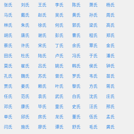
张氏
刘氏
王氏
李氏
陈氏
萧氏
杨氏
马氏
戴氏
赵氏
吴氏
黄氏
孙氏
周氏
林氏
朱氏
徐氏
何氏
郭氏
梁氏
高氏
胡氏
唐氏
谢氏
彭氏
曹氏
程氏
郑氏
蔡氏
许氏
宋氏
丁氏
余氏
覃氏
金氏
田氏
杜氏
陆氏
卢氏
冯氏
于氏
潘氏
莫氏
崔氏
吕氏
姚氏
韩氏
侯氏
钟氏
孔氏
魏氏
苏氏
曾氏
罗氏
韦氏
苗氏
贾氏
姜氏
赖氏
叶氏
黎氏
方氏
蒋氏
任氏
范氏
袁氏
武氏
白氏
沈氏
庄氏
邓氏
康氏
毕氏
童氏
史氏
汪氏
邢氏
单氏
邱氏
房氏
龙氏
董氏
伍氏
孟氏
闫氏
施氏
廖氏
谭氏
舒氏
毛氏
龚氏