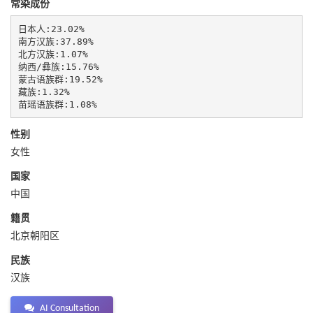
常染成份
日本人:23.02%

南方汉族:37.89%

北方汉族:1.07%

纳西/彝族:15.76%

蒙古语族群:19.52%

藏族:1.32%

苗瑶语族群:1.08%
性别
女性
国家
中国
籍贯
北京朝阳区
民族
汉族
AI Consultation