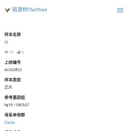
祖源树TheYtree
Toggle
naviga
样本名称
Qi
75
0
上树编号
AU102813
样本类型
芯片
参考基因组
hg19 / GRCh37
母系单倍群
Z3a1a