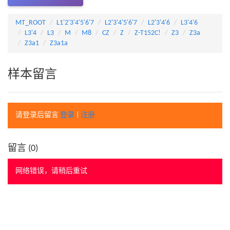
MT_ROOT
L1'2'3'4'5'6'7
L2'3'4'5'6'7
L2'3'4'6
L3'4'6
L3'4
L3
M
M8
CZ
Z
Z-T152C!
Z3
Z3a
Z3a1
Z3a1a
样本留言
请登录后留言
登录
|
注册
留言 (
0
)
网络错误，请稍后重试