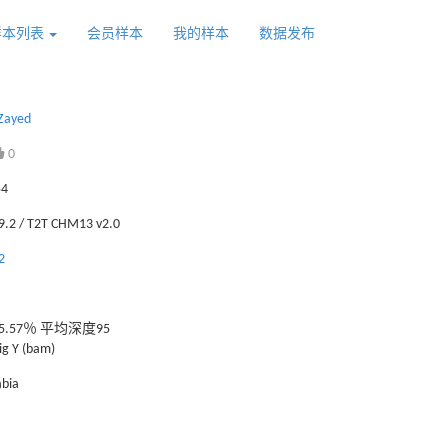
样本列表
会员样本
我的样本
数据发布
lZayed
0
54
.2 / T2T CHM13 v2.0
2
.57％ 平均深度95
g Y (bam)
abia