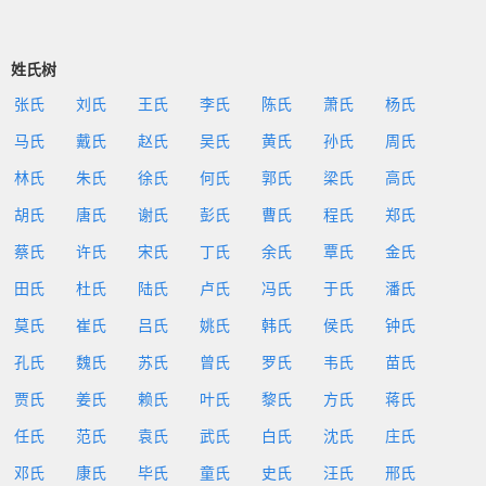
姓氏树
张氏
刘氏
王氏
李氏
陈氏
萧氏
杨氏
马氏
戴氏
赵氏
吴氏
黄氏
孙氏
周氏
林氏
朱氏
徐氏
何氏
郭氏
梁氏
高氏
胡氏
唐氏
谢氏
彭氏
曹氏
程氏
郑氏
蔡氏
许氏
宋氏
丁氏
余氏
覃氏
金氏
田氏
杜氏
陆氏
卢氏
冯氏
于氏
潘氏
莫氏
崔氏
吕氏
姚氏
韩氏
侯氏
钟氏
孔氏
魏氏
苏氏
曾氏
罗氏
韦氏
苗氏
贾氏
姜氏
赖氏
叶氏
黎氏
方氏
蒋氏
任氏
范氏
袁氏
武氏
白氏
沈氏
庄氏
邓氏
康氏
毕氏
童氏
史氏
汪氏
邢氏