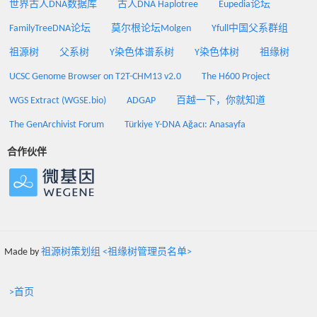
世界古人DNA数据库
古人DNA Haplotree
Eupedia论坛
FamilyTreeDNA论坛
莫尔根论坛Molgen
Yfull中国父系群组
祖源树
父系树
Y染色体谱系树
Y染色体树
祖缘树
UCSC Genome Browser on T2T-CHM13 v2.0
The H600 Project
WGS Extract (WGSE.bio)
ADGAP
百越一下，你就知道
The GenArchivist Forum
Türkiye Y-DNA Ağacı: Anasayfa
合作伙伴
Made by
祖源树策划组 <祖缘树管理员名单>
>首页