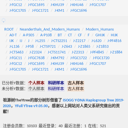
J-FGC12
J-FGC1695
J-KHU39
J-KHU46
J-FGC1707
J-FGC1705
J-FGC1721
J-KM1
J-FGC1696
ROOT
Neanderthals_And_Modern_Humans
Modern_Humans
A0-T
A-P305
A-P108
BT
CT
CF
F
GHIJK
HIJK
IJK
IJ
J
J-L255
J-CTS2251
J-Z2217
J-L620
J-PF4816
J-L136
J-P58
J-CTS9721
J-Z643
J-Z1865
J-Z1853
J-CTS463
J-Z2324
J-CTS11741
J-Z2313
J-PF4845
J-Z1884
J-FGC11
J-FGC7638
J-KM792
J-FGC1722
J-FGC1720
J-FGC12
J-FGC1695
J-KHU39
J-KHU46
J-FGC1707
J-FGC1705
J-FGC1721
J-KM1
J-FGC1696
已分析Y数据：
个人样本
科研样本
古人样本
未分析Y数据：
个人样本
科研样本
古人样本
祖源树TheYtree的部分树形借鉴了
ISOGG Y-DNA Haplogroup Tree 2019-
2020
，
YFull YTree v9.05.00
，感谢以上网站对人类父系研究做出的贡
献！
注册会员数：10103 最近登录：40 最近注册：1 在线：521