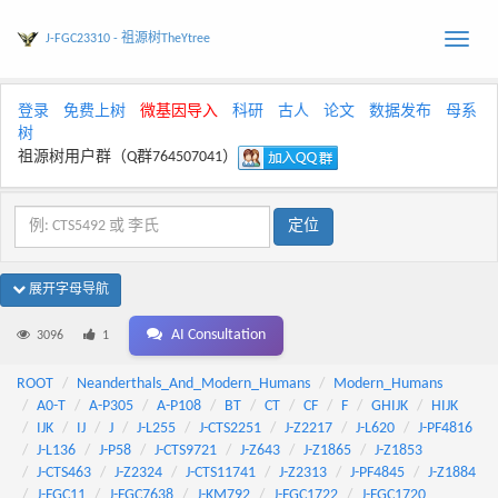
J-FGC23310 - 祖源树TheYtree
Toggle
naviga
登录
免费上树
微基因导入
科研
古人
论文
数据发布
母系
树
祖源树用户群（Q群764507041）
展开字母导航
AI Consultation
3096
1
ROOT
Neanderthals_And_Modern_Humans
Modern_Humans
A0-T
A-P305
A-P108
BT
CT
CF
F
GHIJK
HIJK
IJK
IJ
J
J-L255
J-CTS2251
J-Z2217
J-L620
J-PF4816
J-L136
J-P58
J-CTS9721
J-Z643
J-Z1865
J-Z1853
J-CTS463
J-Z2324
J-CTS11741
J-Z2313
J-PF4845
J-Z1884
J-FGC11
J-FGC7638
J-KM792
J-FGC1722
J-FGC1720