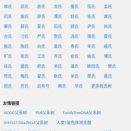
单氏
邱氏
房氏
龙氏
董氏
伍氏
孟氏
闫氏
施氏
廖氏
谭氏
舒氏
毛氏
龚氏
秦氏
薛氏
夏氏
石氏
顾氏
尹氏
尚氏
古氏
刁氏
严氏
贺氏
汤氏
蒲氏
雷氏
殷氏
陶氏
向氏
盖氏
寿氏
辛氏
戚氏
旷氏
祖氏
江氏
齐氏
俞氏
曲氏
傅氏
段氏
盛氏
颜氏
关氏
温氏
欧阳氏
樊氏
符氏
梅氏
翟氏
耿氏
米氏
章氏
葛氏
倪氏
厉氏
启布弓
麻氏
华氏
更多姓氏树
友情链接
ISOGG父系树
Yfull父系树
FamilyTreeDNA父系树
O-M117/O2a2b1a1父系树
人类Y染色体浏览器