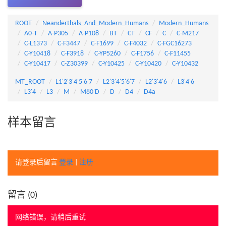
ROOT
Neanderthals_And_Modern_Humans
Modern_Humans
A0-T
A-P305
A-P108
BT
CT
CF
C
C-M217
C-L1373
C-F3447
C-F1699
C-F4032
C-FGC16273
C-Y10418
C-F3918
C-YP5260
C-F1756
C-F11455
C-Y10417
C-Z30399
C-Y10425
C-Y10420
C-Y10432
MT_ROOT
L1'2'3'4'5'6'7
L2'3'4'5'6'7
L2'3'4'6
L3'4'6
L3'4
L3
M
M80'D
D
D4
D4a
样本留言
请登录后留言
登录
|
注册
留言 (
0
)
网络错误，请稍后重试