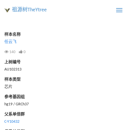
祖源树TheYtree
Toggle
naviga
样本名称
任云飞
140
0
上树编号
AU102313
样本类型
芯片
参考基因组
hg19 / GRCh37
父系单倍群
C-Y10432