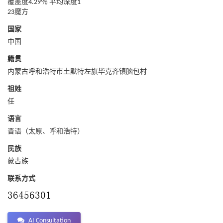
覆盖度4.29％ 平均深度1
23魔方
国家
中国
籍贯
内蒙古呼和浩特市土默特左旗毕克齐镇脑包村
祖姓
任
语言
晋语（太原、呼和浩特）
民族
蒙古族
联系方式
AI Consultation