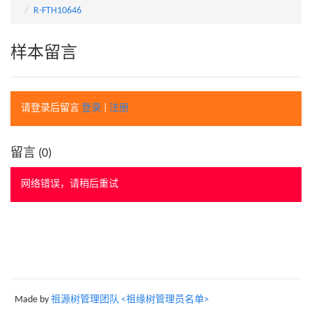
R-FTH10646
样本留言
请登录后留言
登录
|
注册
留言 (
0
)
网络错误，请稍后重试
Made by
祖源树管理团队 <祖缘树管理员名单>