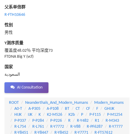
父系单倍群
R-FTH10646
性别
男性
Y测序质量
覆盖度48.02％ 平均深度73
FTDNA Big Y (vcf)
国家
السعودية
AI Consultation
ROOT
Neanderthals_And_Modern_Humans
Modern_Humans
A0-T
A-P305
A-P108
BT
CT
CF
F
GHIJK
HIJK
IJK
K
K2-M526
K2b
P
P-F115
P-M1254
P-P337
P-P284
P-P226
R
R-Y482
R1
R-M343
R-L754
R-L761
R-Y7772
R-V88
R-PF6287
R-Y7777
R-Y8451
R-Y8447
R-Y8452
R-Y7771
R-FT57612