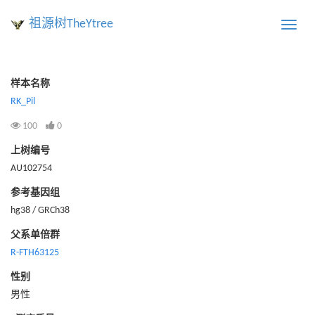
祖源树TheYtree
Toggle
naviga
样本名称
RK_Pil
100
0
上树编号
AU102754
参考基因组
hg38 / GRCh38
父系单倍群
R-FTH63125
性别
男性