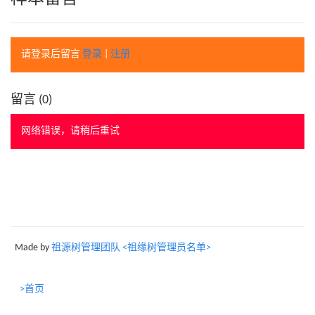
请登录后留言
登录
|
注册
留言 (
0
)
网络错误，请稍后重试
Made by
祖源树管理团队 <祖缘树管理员名单>
>首页