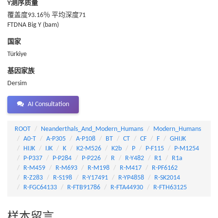
Y测序质量
覆盖度93.16％ 平均深度71
FTDNA Big Y (bam)
国家
Türkiye
基因家族
Dersim
AI Consultation
ROOT
Neanderthals_And_Modern_Humans
Modern_Humans
A0-T
A-P305
A-P108
BT
CT
CF
F
GHIJK
HIJK
IJK
K
K2-M526
K2b
P
P-F115
P-M1254
P-P337
P-P284
P-P226
R
R-Y482
R1
R1a
R-M459
R-M693
R-M198
R-M417
R-PF6162
R-Z283
R-S198
R-Y17491
R-YP4858
R-SK2014
R-FGC64133
R-FTB91786
R-FTA44930
R-FTH63125
样本留言