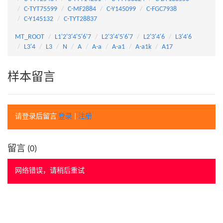
C-TYT75599
C-MF2884
C-Y145099
C-FGC7938
C-Y145132
C-TYT28837
MT_ROOT
L1'2'3'4'5'6'7
L2'3'4'5'6'7
L2'3'4'6
L3'4'6
L3'4
L3
N
A
A-a
A-a1
A-a1k
A17
样本留言
请登录后留言
登录
|
注册
留言 (
0
)
网络错误，请稍后重试