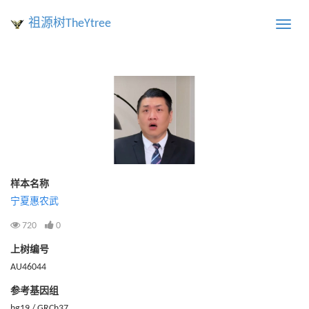
祖源树TheYtree
Toggle
naviga
样本名称
宁夏惠农武
720
0
上树编号
AU46044
参考基因组
hg19 / GRCh37