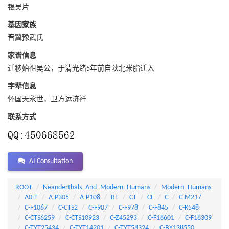
银吴片
基因家族
晋冀豫武氏
家谱信息
迁移始祖吴公，于清光绪5年前自陕北米脂迁入
字辈信息
怀国天永世，卫方运济祥
联系方式
AI Consultation
ROOT
Neanderthals_And_Modern_Humans
Modern_Humans
A0-T
A-P305
A-P108
BT
CT
CF
C
C-M217
C-F1067
C-CTS2
C-F907
C-F978
C-F845
C-K548
C-CTS6259
C-CTS10923
C-Z45293
C-F18601
C-F18309
C-TYT25434
C-TYT14201
C-TYT58324
C-BY138550