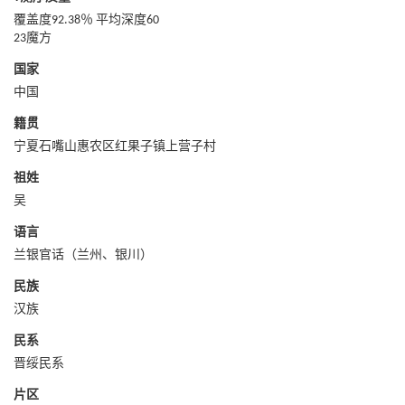
覆盖度92.38％ 平均深度60
23魔方
国家
中国
籍贯
宁夏石嘴山惠农区红果子镇上营子村
祖姓
吴
语言
兰银官话（兰州、银川）
民族
汉族
民系
‌晋绥民系
片区