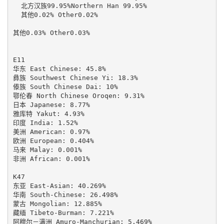
  北方汉族99.95%Northern Han 99.95% 

  其他0.02% Other0.02%

其他0.03% Other0.03%

E11

华东 East Chinese: 45.8%

彝族 Southwest Chinese Yi: 18.3%

傣族 South Chinese Dai: 10%

鄂伦春 North Chinese Oroqen: 9.31%

日本 Japanese: 8.77%

雅库特 Yakut: 4.93%

印度 India: 1.52%

美洲 American: 0.97%

欧洲 European: 0.404%

马来 Malay: 0.001%

非洲 African: 0.001%

K47

东亚 East-Asian: 40.269%

华南 South-Chinese: 26.498%

蒙古 Mongolian: 12.885%

藏缅 Tibeto-Burman: 7.221%

阿穆尔－满洲 Amuro-Manchurian: 5.469%
