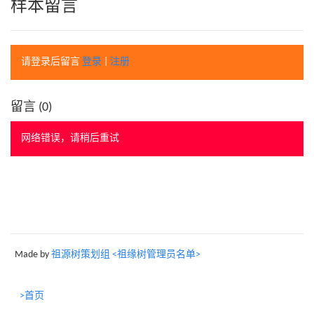
样本留言
请登录后留言
登录
|
注册
留言 (
0
)
网络错误，请稍后重试
Made by
祖源树策划组 <祖缘树管理员名单>
>首页