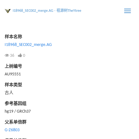
I18968_SEC002_merge.AG - 祖源树TheYtree
Toggle
naviga
样本名称
I18968_SEC002_merge.AG
36
0
上树编号
AU95551
样本类型
古人
参考基因组
hg19 / GRCh37
父系单倍群
G-Z6803