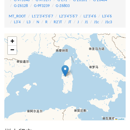
G-PF3148
G-PF3177
G-L91
G-Z6101
G-Z6484
G-Z6128
G-PF3239
G-Z6803
MT_ROOT
L1'2'3'4'5'6'7
L2'3'4'5'6'7
L2'3'4'6
L3'4'6
L3'4
L3
N
R
R2'JT
JT
J
J1
J1c
J1c3
+
−
Leaflet