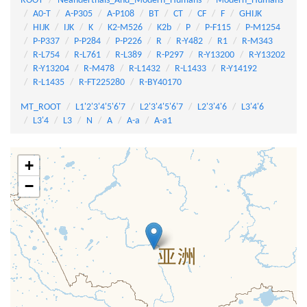
ROOT
Neanderthals_And_Modern_Humans
Modern_Humans
A0-T
A-P305
A-P108
BT
CT
CF
F
GHIJK
HIJK
IJK
K
K2-M526
K2b
P
P-F115
P-M1254
P-P337
P-P284
P-P226
R
R-Y482
R1
R-M343
R-L754
R-L761
R-L389
R-P297
R-Y13200
R-Y13202
R-Y13204
R-M478
R-L1432
R-L1433
R-Y14192
R-L1435
R-FT225280
R-BY40170
MT_ROOT
L1'2'3'4'5'6'7
L2'3'4'5'6'7
L2'3'4'6
L3'4'6
L3'4
L3
N
A
A-a
A-a1
+
−