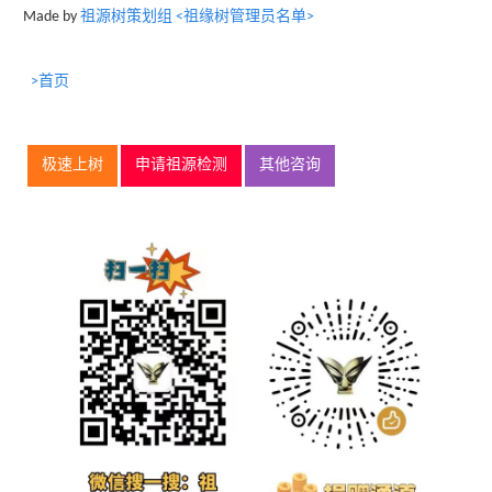
Made by
祖源树策划组 <祖缘树管理员名单>
>首页
极速上树
申请祖源检测
其他咨询