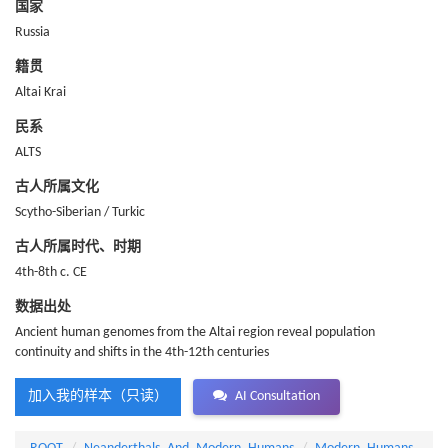
国家
Russia
籍贯
Altai Krai
民系
ALTS
古人所属文化
Scytho-Siberian / Turkic
古人所属时代、时期
4th-8th c. CE
数据出处
Ancient human genomes from the Altai region reveal population
continuity and shifts in the 4th-12th centuries
加入我的样本（只读）
AI Consultation