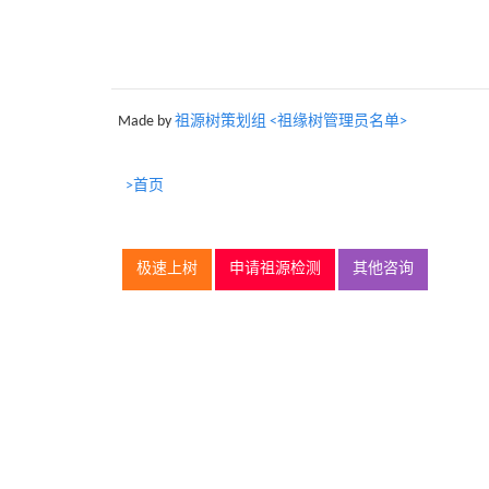
Made by
祖源树策划组 <祖缘树管理员名单>
>首页
极速上树
申请祖源检测
其他咨询