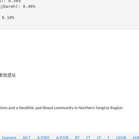
: 0.56%

areh): 0.46%

0.10%

里岗遗址
tions and a Neolithic patrilineal community in Northern Yangtze Region
_Humans
A0-T
A-P305
A-P108
BT
CT
CF
F
GHIJK
HIJ