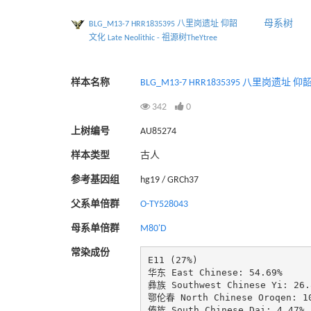
母系树
BLG_M13-7 HRR1835395 八里岗遗址 仰韶
文化 Late Neolithic - 祖源树TheYtree
样本名称
BLG_M13-7 HRR1835395 八里岗遗址 仰韶文化
342
0
上树编号
AU85274
样本类型
古人
参考基因组
hg19 / GRCh37
父系单倍群
O-TY528043
母系单倍群
M80'D
常染成份
E11 (27%)

华东 East Chinese: 54.69%

彝族 Southwest Chinese Yi: 26.8
鄂伦春 North Chinese Oroqen: 10
傣族 South Chinese Dai: 4.47%
