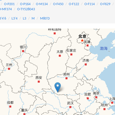
O-P201
O-P164
O-M134
O-F450
O-F122
O-F114
O-F629
O-MF374
O-TY528043
3'4'6
L3'4
L3
M
M80'D