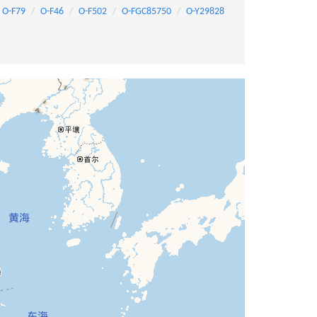
O-F79
O-F46
O-F502
O-FGC85750
O-Y29828