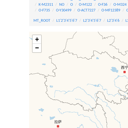
K-M2311
NO
O
O-M122
O-F36
O-M324
O-F735
O-Y30499
O-ACT7227
O-MF12389
MT_ROOT
L1'2'3'4'5'6'7
L2'3'4'5'6'7
L2'3'4'6
L
+
−