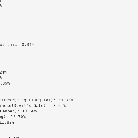




ithic: 0.34%

4%



35%

ese(Ping Liang Tai): 39.33%

se(Devil's Gate): 18.61%

nben): 13.68%

): 12.70%

1.82%
