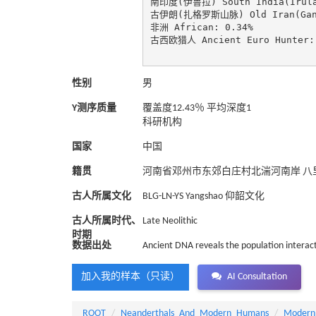
南印度(伊鲁拉) South India(Irula)
古伊朗(扎格罗斯山脉) Old Iran(GanjD
非洲 African: 0.34%

古西欧猎人 Ancient Euro Hunter: 
性别
男
Y测序质量
覆盖度12.43％ 平均深度1
科研机构
国家
中国
籍贯
河南省邓州市东郊白庄村北湍河南岸 八
古人所属文化
BLG-LN-YS Yangshao 仰韶文化
古人所属时代、
Late Neolithic
时期
数据出处
Ancient DNA reveals the population interac
加入我的样本（只读）
AI Consultation
ROOT
Neanderthals_And_Modern_Humans
Modern