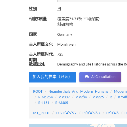
性别
男
Y测序质量
覆盖度71.71％ 平均深度1
科研机构
国家
Germany
古人所属文化
Mömlingen
古人所属时代、
725
时期
数据出处
Demography and Life Histories across the 
加入我的样本（只读）
AI Consultation
ROOT
Neanderthals_And_Modern_Humans
Modern
P-M1254
P-P337
P-P284
P-P226
R
R-Y4
R-L151
R-M405
MT_ROOT
L1'2'3'4'5'6'7
L2'3'4'5'6'7
L2'3'4'6
L