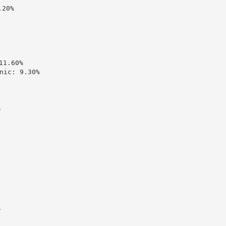
20%

1.60%

c: 9.30%




