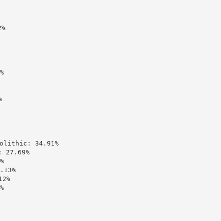
%





ithic: 34.91%

27.69%



13%

2%


