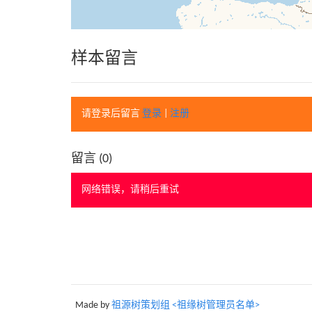
样本留言
请登录后留言
登录
|
注册
留言 (
0
)
网络错误，请稍后重试
Made by
祖源树策划组 <祖缘树管理员名单>