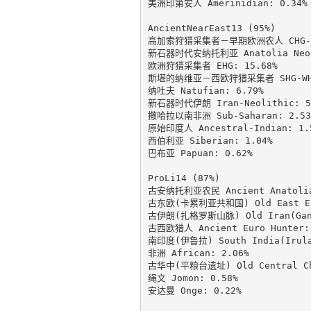
美洲印第安人 Amerinidian: 0.34%

AncientNearEast13 (95%)

高加索狩猎采集者－早期欧洲农人 CHG-EEF
新石器时代安纳托利亚 Anatolia Neoli
欧洲狩猎采集者 EHG: 15.68%

斯堪的纳维亚－西欧狩猎采集者 SHG-WHG:
纳吐夫 Natufian: 6.79%

新石器时代伊朗 Iran-Neolithic: 5.
撒哈拉以南非洲 Sub-Saharan: 2.53%
原始印度人 Ancestral-Indian: 1.5
西伯利亚 Siberian: 1.04%

巴布亚 Papuan: 0.62%

ProLi14 (87%)

古安纳托利亚农民 Ancient Anatolia 
古东欧(卡累利亚共和国) Old East Euro
古伊朗(扎格罗斯山脉) Old Iran(GanjD
古西欧猎人 Ancient Euro Hunter: 
南印度(伊鲁拉) South India(Irula)
非洲 African: 2.06%

古华中(平粮台遗址) Old Central Chin
绳文 Jomon: 0.58%

安达曼 Onge: 0.22%
