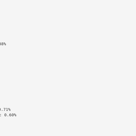
8%

71%

 0.60%
