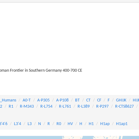
Roman Frontier in Southern Germany 400-700 CE
_Humans
A0-T
A-P305
A-P108
BT
CT
CF
F
GHIJK
HIJ
82
R1
R-M343
R-L754
R-L761
R-L389
R-P297
R-CTS8627
3'4'6
L3'4
L3
N
R
R0
HV
H
H1
H1ap
H1ap1