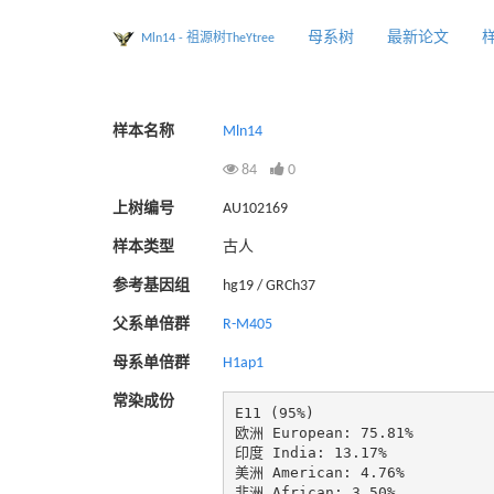
母系树
最新论文
Mln14 - 祖源树TheYtree
样本名称
Mln14
84
0
上树编号
AU102169
样本类型
古人
参考基因组
hg19 / GRCh37
父系单倍群
R-M405
母系单倍群
H1ap1
常染成份
E11 (95%)

欧洲 European: 75.81%

印度 India: 13.17%

美洲 American: 4.76%

非洲 African: 3.50%
