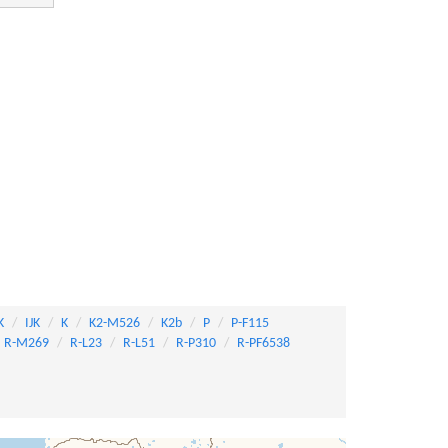
K
IJK
K
K2-M526
K2b
P
P-F115
R-M269
R-L23
R-L51
R-P310
R-PF6538