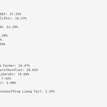
: 37.33%

thic: 16.57%

 12.29%

58%



9%

Farmer: 34.47%

(Karelia): 28.62%

areh): 19.69%

7.92%

: 5.08%

ese(Ping Liang Tai): 1.35%
