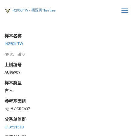
I42908.TW - 祖源树TheYtree
Toggle
naviga
样本名称
I42908.TW
31
0
上树编号
AU96909
样本类型
古人
参考基因组
hg19 / GRCh37
父系单倍群
G-BY21510