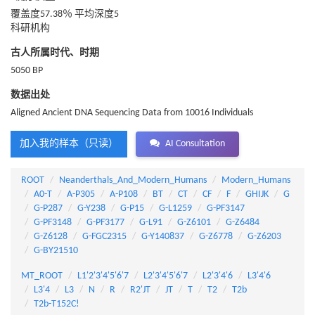
覆盖度57.38％ 平均深度5
科研机构
古人所属时代、时期
5050 BP
数据出处
Aligned Ancient DNA Sequencing Data from 10016 Individuals
加入我的样本（只读）
AI Consultation
ROOT
Neanderthals_And_Modern_Humans
Modern_Humans
A0-T
A-P305
A-P108
BT
CT
CF
F
GHIJK
G
G-P287
G-Y238
G-P15
G-L1259
G-PF3147
G-PF3148
G-PF3177
G-L91
G-Z6101
G-Z6484
G-Z6128
G-FGC2315
G-Y140837
G-Z6778
G-Z6203
G-BY21510
MT_ROOT
L1'2'3'4'5'6'7
L2'3'4'5'6'7
L2'3'4'6
L3'4'6
L3'4
L3
N
R
R2'JT
JT
T
T2
T2b
T2b-T152C!