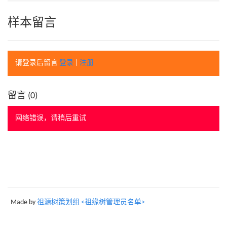
样本留言
请登录后留言
登录
|
注册
留言 (
0
)
网络错误，请稍后重试
Made by
祖源树策划组 <祖缘树管理员名单>