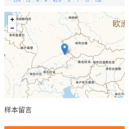
L3'4
L3
N
R
R2'JT
JT
T
T2
T2b
+
−
Leaflet
样本留言