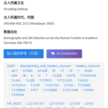
古人所属文化
Straubing Azlburg
古人所属时代、时期
390/400-450; ZS D (Moosbauer 2005)
数据出处
Demography and Life Histories across the Roman Frontier in Southern
Germany 400-700 CE
加入我的样本（只读）
AI Consultation
ROOT
Neanderthals_And_Modern_Humans
Modern_Humans
A0-T
A-P305
A-P108
BT
CT
CF
F
GHIJK
HIJK
IJK
K
LT
T
T-L206
T-M70
T-TY501109
T-L162
T-L208
T-CTS931
T-CTS11451
T-Y4119
T-CTS2214
T-Z709
T-CTS7703
T-Z710
T-CTS660
T-CTS8603
T-P77
T-CTS2860
T-CTS11968
T-Y4964
T-Y29990
MT_ROOT
L1'2'3'4'5'6'7
L2'3'4'5'6'7
L2'3'4'6
L3'4'6