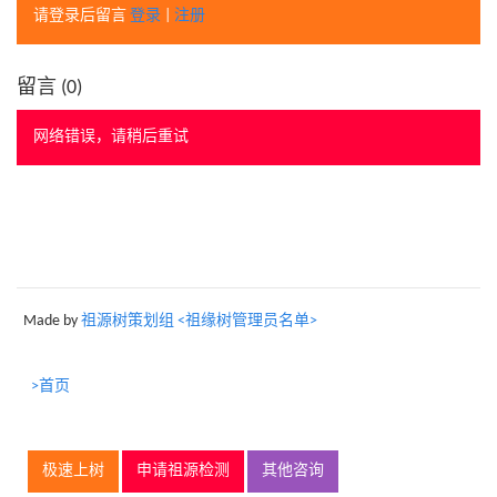
请登录后留言
登录
|
注册
留言 (
0
)
网络错误，请稍后重试
Made by
祖源树策划组 <祖缘树管理员名单>
>首页
极速上树
申请祖源检测
其他咨询