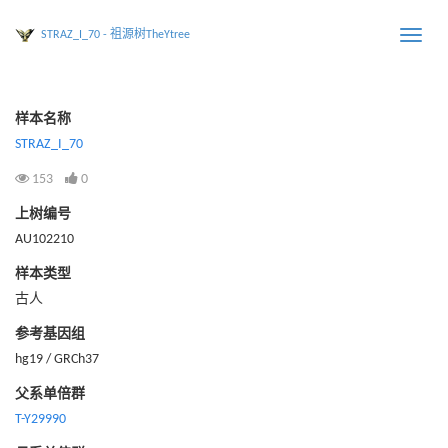
STRAZ_I_70 - 祖源树TheYtree
Toggle
naviga
样本名称
STRAZ_I_70
153
0
上树编号
AU102210
样本类型
古人
参考基因组
hg19 / GRCh37
父系单倍群
T-Y29990