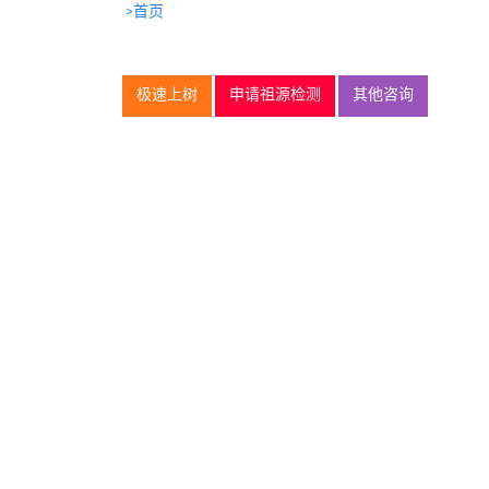
>首页
极速上树
申请祖源检测
其他咨询