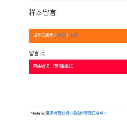
样本留言
请登录后留言
登录
|
注册
留言 (
0
)
网络错误，请稍后重试
Made by
祖源树策划组 <祖缘树管理员名单>