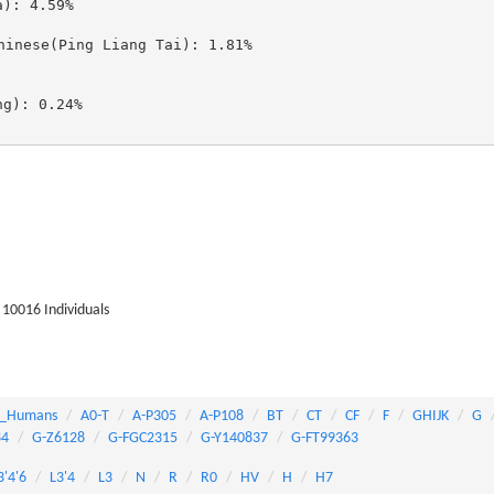
: 4.59%

ese(Ping Liang Tai): 1.81%

): 0.24%

10016 Individuals
_Humans
A0-T
A-P305
A-P108
BT
CT
CF
F
GHIJK
G
84
G-Z6128
G-FGC2315
G-Y140837
G-FT99363
3'4'6
L3'4
L3
N
R
R0
HV
H
H7