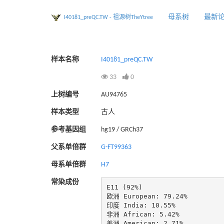
母系树
最新
I40181_preQC.TW - 祖源树TheYtree
样本名称
I40181_preQC.TW
33
0
上树编号
AU94765
样本类型
古人
参考基因组
hg19 / GRCh37
父系单倍群
G-FT99363
母系单倍群
H7
常染成份
E11 (92%)

欧洲 European: 79.24%

印度 India: 10.55%

非洲 African: 5.42%

美洲 American: 2.71%
