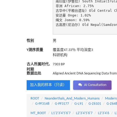
南印度(伊鲁拉) South India(Irula)
非洲 African: 2.75%

古华中(平粮台遗址) Old Central Chin
安达曼 Onge: 1.02%

绳文 Jomon: 0.59%

古高原(尼泊尔) Old Nepal(Samdzong
性别
男
Y测序质量
覆盖度47.33％ 平均深度3
科研机构
古人所属时代、
7303 BP
时期
数据出处
Aligned Ancient DNA Sequencing Data from 
加入我的样本（只读）
AI Consultation
ROOT
Neanderthals_And_Modern_Humans
Modern
G-PF3148
G-PF3177
G-L91
G-Z6101
G-Z64
MT_ROOT
L1'2'3'4'5'6'7
L2'3'4'5'6'7
L2'3'4'6
L