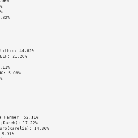
06%





82%

thic: 44.62%

: 21.26%

11%

 5.08%



Farmer: 52.11%

areh): 17.22%

(Karelia): 14.36%

5.31%
