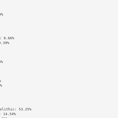
%

 0.66%

39%

%





ithic: 53.25%

14.54%
