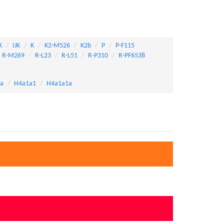
K
IJK
K
K2-M526
K2b
P
P-F115
R-M269
R-L23
R-L51
R-P310
R-PF6538
a
H4a1a1
H4a1a1a