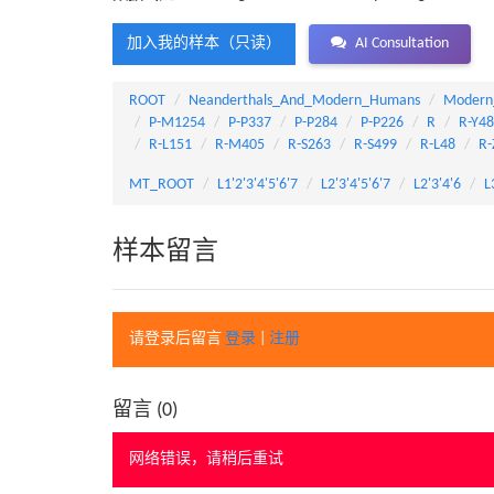
加入我的样本（只读）
AI Consultation
ROOT
Neanderthals_And_Modern_Humans
Modern
P-M1254
P-P337
P-P284
P-P226
R
R-Y4
R-L151
R-M405
R-S263
R-S499
R-L48
R-
MT_ROOT
L1'2'3'4'5'6'7
L2'3'4'5'6'7
L2'3'4'6
L
样本留言
请登录后留言
登录
|
注册
留言 (
0
)
网络错误，请稍后重试