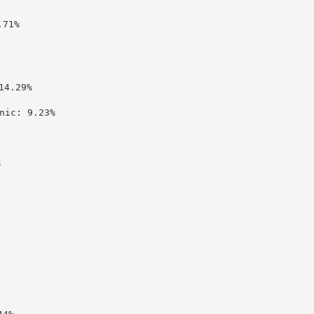
71%

4.29%

c: 9.23%


