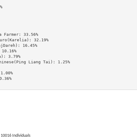


Farmer: 33.56%

(Karelia): 32.19%

areh): 16.45%

10.16%

: 3.79%

ese(Ping Liang Tai): 1.25%

.00%

.36%

10016 Individuals