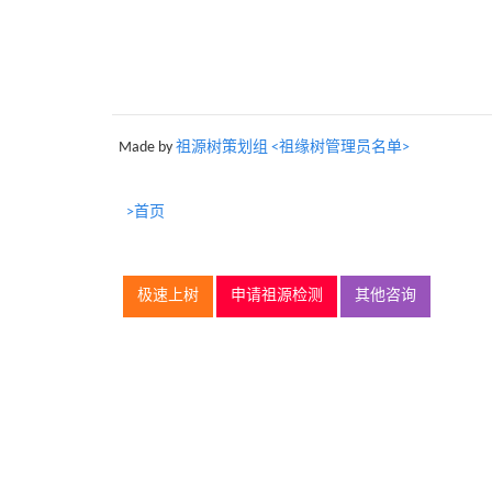
Made by
祖源树策划组 <祖缘树管理员名单>
>首页
极速上树
申请祖源检测
其他咨询