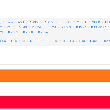
_Humans
A0-T
A-P305
A-P108
BT
CT
CF
F
GHIJK
HIJ
82
R1
R-M343
R-L754
R-L761
R-L389
R-P297
R-CTS8627
Z9
R-Z331
R-Z330
R-Z326
3'4'6
L3'4
L3
N
R
R0
HV
H
H4
H4a
H4a1
H4a1