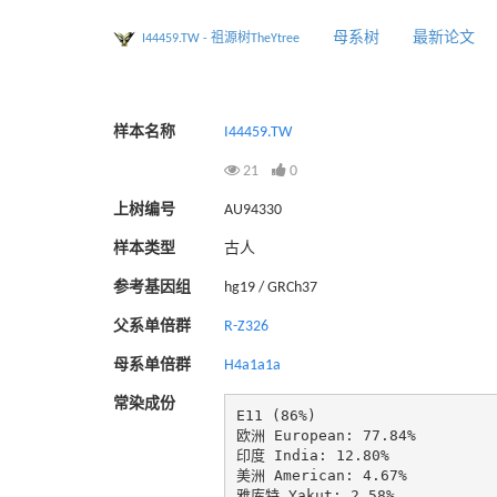
母系树
最新论文
I44459.TW - 祖源树TheYtree
样本名称
I44459.TW
21
0
上树编号
AU94330
样本类型
古人
参考基因组
hg19 / GRCh37
父系单倍群
R-Z326
母系单倍群
H4a1a1a
常染成份
E11 (86%)

欧洲 European: 77.84%

印度 India: 12.80%

美洲 American: 4.67%

雅库特 Yakut: 2.58%
