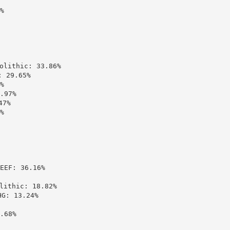


ithic: 33.86%

29.65%



97%

7%



: 36.16%

thic: 18.82%

 13.24%

68%
