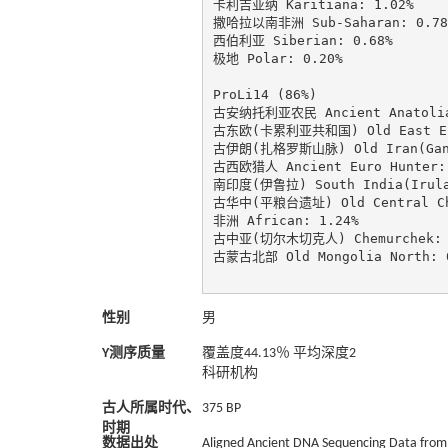
卡利吉亚纳 Karitiana: 1.02%

撒哈拉以南非洲 Sub-Saharan: 0.78%
西伯利亚 Siberian: 0.68%

极地 Polar: 0.20%

ProLi14 (86%)

古安纳托利亚农民 Ancient Anatolia 
古东欧(卡累利亚共和国) Old East Euro
古伊朗(扎格罗斯山脉) Old Iran(GanjD
古西欧猎人 Ancient Euro Hunter: 
南印度(伊鲁拉) South India(Irula)
古华中(平粮台遗址) Old Central Chin
非洲 African: 1.24%

古中亚(切尔木切克人) Chemurchek: 1
古蒙古北部 Old Mongolia North: 0
性别
男
Y测序质量
覆盖度44.13％ 平均深度2
科研机构
古人所属时代、
375 BP
时期
数据出处
Aligned Ancient DNA Sequencing Data from 