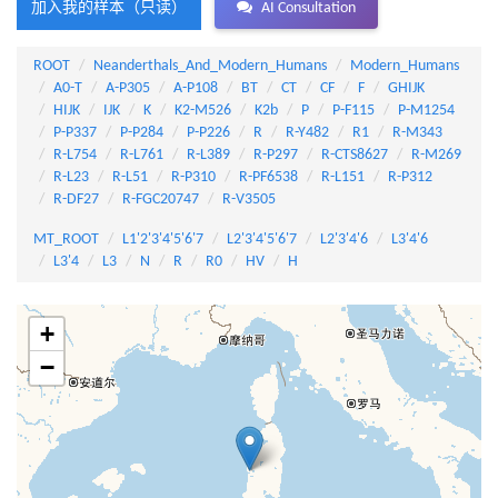
加入我的样本（只读）
AI Consultation
ROOT
Neanderthals_And_Modern_Humans
Modern_Humans
A0-T
A-P305
A-P108
BT
CT
CF
F
GHIJK
HIJK
IJK
K
K2-M526
K2b
P
P-F115
P-M1254
P-P337
P-P284
P-P226
R
R-Y482
R1
R-M343
R-L754
R-L761
R-L389
R-P297
R-CTS8627
R-M269
R-L23
R-L51
R-P310
R-PF6538
R-L151
R-P312
R-DF27
R-FGC20747
R-V3505
MT_ROOT
L1'2'3'4'5'6'7
L2'3'4'5'6'7
L2'3'4'6
L3'4'6
L3'4
L3
N
R
R0
HV
H
+
−