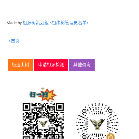
Made by
祖源树策划组 <祖缘树管理员名单>
>首页
极速上树
申请祖源检测
其他咨询