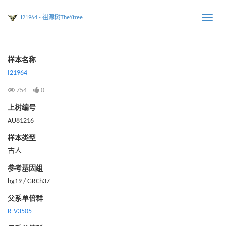
I21964 - 祖源树TheYtree
Toggle
naviga
样本名称
I21964
754
0
上树编号
AU81216
样本类型
古人
参考基因组
hg19 / GRCh37
父系单倍群
R-V3505