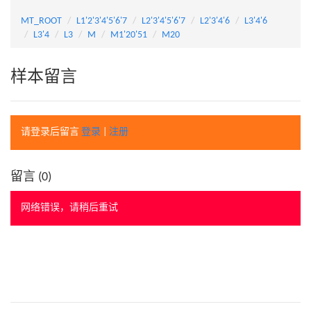
MT_ROOT
L1'2'3'4'5'6'7
L2'3'4'5'6'7
L2'3'4'6
L3'4'6
L3'4
L3
M
M1'20'51
M20
样本留言
请登录后留言
登录
|
注册
留言 (
0
)
网络错误，请稍后重试