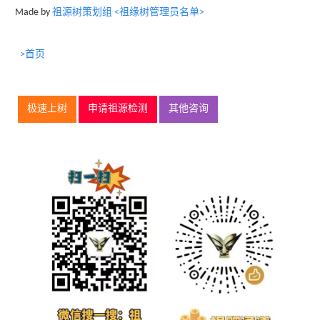
Made by
祖源树策划组 <祖缘树管理员名单>
>首页
极速上树
申请祖源检测
其他咨询