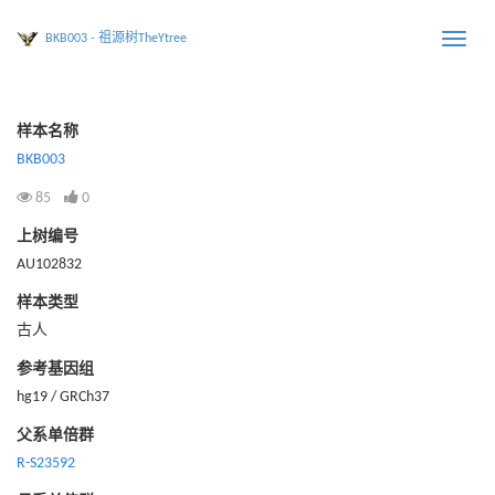
BKB003 - 祖源树TheYtree
Toggle
naviga
样本名称
BKB003
85
0
上树编号
AU102832
样本类型
古人
参考基因组
hg19 / GRCh37
父系单倍群
R-S23592