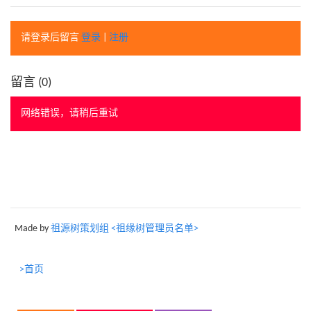
请登录后留言
登录
|
注册
留言 (
0
)
网络错误，请稍后重试
Made by
祖源树策划组 <祖缘树管理员名单>
>首页