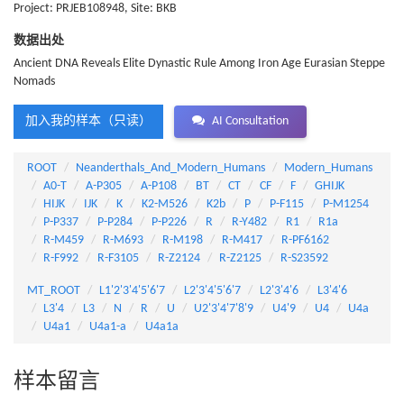
Project: PRJEB108948, Site: BKB
数据出处
Ancient DNA Reveals Elite Dynastic Rule Among Iron Age Eurasian Steppe
Nomads
加入我的样本（只读）
AI Consultation
ROOT
Neanderthals_And_Modern_Humans
Modern_Humans
A0-T
A-P305
A-P108
BT
CT
CF
F
GHIJK
HIJK
IJK
K
K2-M526
K2b
P
P-F115
P-M1254
P-P337
P-P284
P-P226
R
R-Y482
R1
R1a
R-M459
R-M693
R-M198
R-M417
R-PF6162
R-F992
R-F3105
R-Z2124
R-Z2125
R-S23592
MT_ROOT
L1'2'3'4'5'6'7
L2'3'4'5'6'7
L2'3'4'6
L3'4'6
L3'4
L3
N
R
U
U2'3'4'7'8'9
U4'9
U4
U4a
U4a1
U4a1-a
U4a1a
样本留言