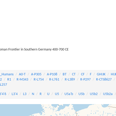
Roman Frontier in Southern Germany 400-700 CE
_Humans
A0-T
A-P305
A-P108
BT
CT
CF
F
GHIJK
HIJ
82
R1
R-M343
R-L754
R-L761
R-L389
R-P297
R-CTS8627
-L257
3'4'6
L3'4
L3
N
R
U
U5
U5a'b
U5b
U5b2
U5b2a