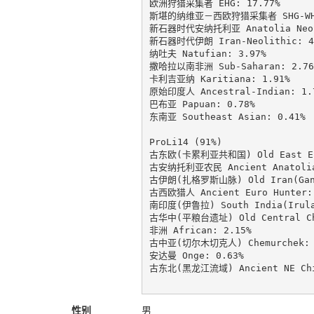
欧洲狩猎采集者 EHG: 17.77%

斯堪的纳维亚－西欧狩猎采集者 SHG-WHG:
新石器时代安纳托利亚 Anatolia Neoli
新石器时代伊朗 Iran-Neolithic: 4.
纳吐夫 Natufian: 3.97%

撒哈拉以南非洲 Sub-Saharan: 2.76%
卡利吉亚纳 Karitiana: 1.91%

原始印度人 Ancestral-Indian: 1.7
巴布亚 Papuan: 0.78%

东南亚 Southeast Asian: 0.41%

ProLi14 (91%)

古东欧(卡累利亚共和国) Old East Euro
古安纳托利亚农民 Ancient Anatolia 
古伊朗(扎格罗斯山脉) Old Iran(GanjD
古西欧猎人 Ancient Euro Hunter: 
南印度(伊鲁拉) South India(Irula)
古华中(平粮台遗址) Old Central Chin
非洲 African: 2.15%

古中亚(切尔木切克人) Chemurchek: 1
安达曼 Onge: 0.63%

古东北(黑龙江流域) Ancient NE Chine
性别
男