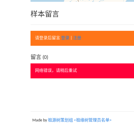
样本留言
请登录后留言
登录
|
注册
留言 (
0
)
网络错误，请稍后重试
Made by
祖源树策划组 <祖缘树管理员名单>