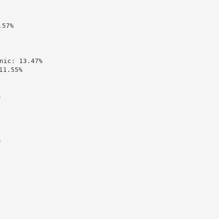
57%

c: 13.47%

1.55%




