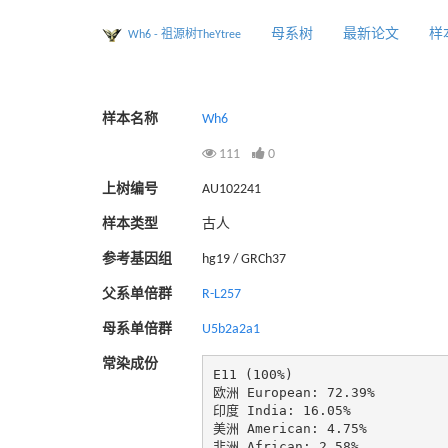
母系树
最新论文
样
Wh6 - 祖源树TheYtree
样本名称
Wh6
111
0
上树编号
AU102241
样本类型
古人
参考基因组
hg19 / GRCh37
父系单倍群
R-L257
母系单倍群
U5b2a2a1
常染成份
E11 (100%)

欧洲 European: 72.39%

印度 India: 16.05%

美洲 American: 4.75%

非洲 African: 2.58%
