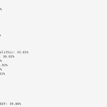




ithic: 33.01%

30.02%



92%



1%

: 39.86%
