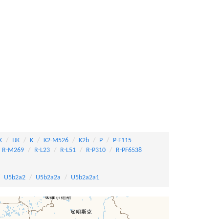
K
IJK
K
K2-M526
K2b
P
P-F115
R-M269
R-L23
R-L51
R-P310
R-PF6538
U5b2a2
U5b2a2a
U5b2a2a1