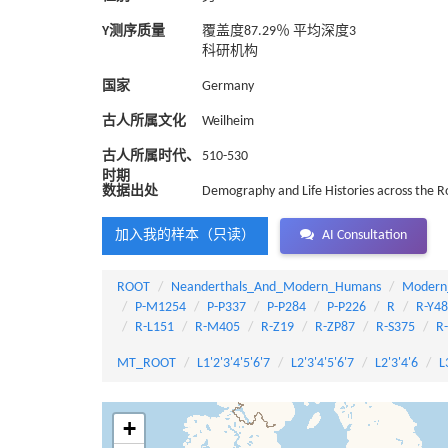
Y测序质量
覆盖度87.29％ 平均深度3
科研机构
国家
Germany
古人所属文化
Weilheim
古人所属时代、
510-530
时期
数据出处
Demography and Life Histories across the 
加入我的样本（只读）
AI Consultation
ROOT
Neanderthals_And_Modern_Humans
Modern
P-M1254
P-P337
P-P284
P-P226
R
R-Y4
R-L151
R-M405
R-Z19
R-ZP87
R-S375
R
MT_ROOT
L1'2'3'4'5'6'7
L2'3'4'5'6'7
L2'3'4'6
L
+