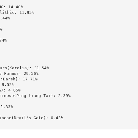
 14.40%

thic: 11.95%

44%



4%

(Karelia): 31.54%

Farmer: 29.56%

areh): 17.71%

9.52%

: 4.65%

ese(Ping Liang Tai): 2.39%

.33%

se(Devil's Gate): 0.43%
