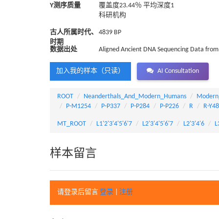
Y测序质量
覆盖度23.44％ 平均深度1
科研机构
古人所属时代、
4839 BP
时期
数据出处
Aligned Ancient DNA Sequencing Data from 
加入我的样本（只读）
AI Consultation
ROOT
Neanderthals_And_Modern_Humans
Modern
P-M1254
P-P337
P-P284
P-P226
R
R-Y4
MT_ROOT
L1'2'3'4'5'6'7
L2'3'4'5'6'7
L2'3'4'6
L
样本留言
请登录后留言
登录
|
注册