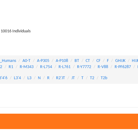
10016 Individuals
_Humans
A0-T
A-P305
A-P108
BT
CT
CF
F
GHIJK
HIJ
82
R1
R-M343
R-L754
R-L761
R-Y7772
R-V88
R-PF6287
3'4'6
L3'4
L3
N
R
R2'JT
JT
T
T2
T2b