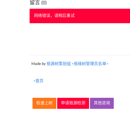
留言 (
0
)
网络错误，请稍后重试
Made by
祖源树策划组 <祖缘树管理员名单>
>首页
极速上树
申请祖源检测
其他咨询