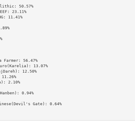
thic: 50.57%

: 23.11%

 11.41%

89%



Farmer: 56.47%

(Karelia): 13.07%

areh): 12.50%

11.26%

: 2.10%

nben): 0.94%

se(Devil's Gate): 0.64%
