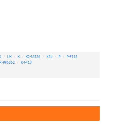
K
IJK
K
K2-M526
K2b
P
P-F115
R-PF6362
R-M18