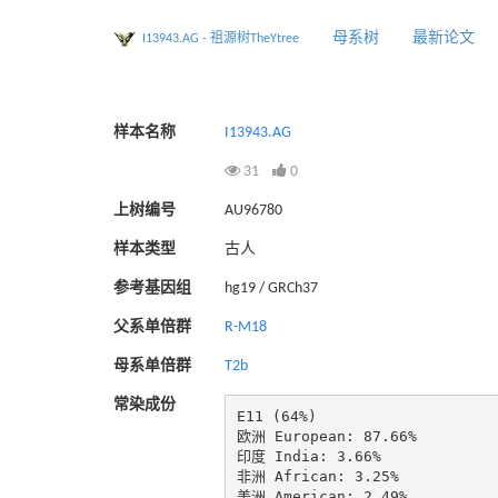
母系树
最新论文
I13943.AG - 祖源树TheYtree
样本名称
I13943.AG
31
0
上树编号
AU96780
样本类型
古人
参考基因组
hg19 / GRCh37
父系单倍群
R-M18
母系单倍群
T2b
常染成份
E11 (64%)

欧洲 European: 87.66%

印度 India: 3.66%

非洲 African: 3.25%

美洲 American: 2.49%
