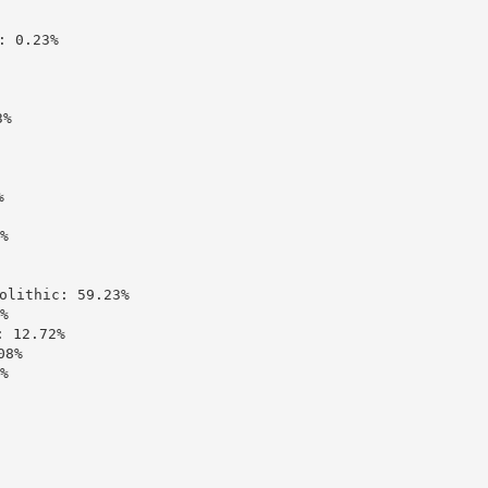
 0.23%

%





ithic: 59.23%



12.72%

8%


