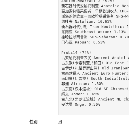
AncientNearEast13 (92%)

新石器时代安纳托利亚 Anatolia Neoli
高加索狩猎采集者－早期欧洲农人 CHG-EEF
斯堪的纳维亚－西欧狩猎采集者 SHG-WHG:
纳吐夫 Natufian: 10.65%

新石器时代伊朗 Iran-Neolithic: 1.
东南亚 Southeast Asian: 1.13%

撒哈拉以南非洲 Sub-Saharan: 0.70%
巴布亚 Papuan: 0.53%

ProLi14 (74%)

古安纳托利亚农民 Ancient Anatolia 
古东欧(卡累利亚共和国) Old East Euro
古伊朗(扎格罗斯山脉) Old Iran(GanjD
古西欧猎人 Ancient Euro Hunter: 
南印度(伊鲁拉) South India(Irula)
非洲 African: 1.80%

古东南(汉本遗址) Old SE Chinese(Ha
绳文 Jomon: 0.65%

古东北(黑龙江流域) Ancient NE Chine
安达曼 Onge: 0.56%

性别
男