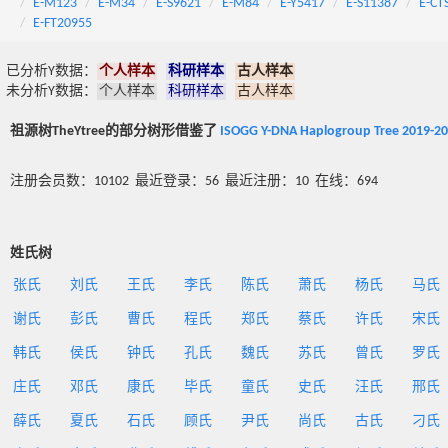
E-M123
E-M34
E-S9621
E-M84
E-Y5417
E-S11387
E-CT
E-FT20955
已分析Y数据：
个人样本
科研样本
古人样本
未分析Y数据：
个人样本
科研样本
古人样本
祖源树TheYtree的部分树形借鉴了
ISOGG Y-DNA Haplogroup Tree 2019-2
注册会员数：10102 最近登录：56 最近注册：10 在线：694
姓氏树
张氏
刘氏
王氏
李氏
陈氏
萧氏
杨氏
马氏
谢氏
彭氏
曹氏
程氏
郑氏
蔡氏
许氏
宋氏
韩氏
侯氏
钟氏
孔氏
魏氏
苏氏
曾氏
罗氏
庄氏
邓氏
康氏
毕氏
童氏
史氏
汪氏
邢氏
薛氏
夏氏
石氏
顾氏
尹氏
尚氏
古氏
刁氏