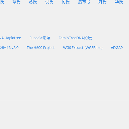
氏
章氏
葛氏
倪氏
厉氏
启布弓
麻氏
华氏
 Haplotree
Eupedia论坛
FamilyTreeDNA论坛
CHM13 v2.0
The H600 Project
WGS Extract (WGSE.bio)
ADGAP