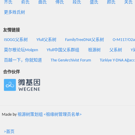
齐氏
俞氏
曲氏
傅氏
段氏
盛氏
颜氏
关氏
更多姓氏树
友情链接
ISOGG父系树
Yfull父系树
FamilyTreeDNA父系树
O-M117/O
莫尔根论坛Molgen
Yfull中国父系群组
祖源树
父系树
Y
百越一下，你就知道
The GenArchivist Forum
Türkiye Y-DNA Ağacı
合作伙伴
Made by
祖源树策划组 <祖缘树管理员名单>
>首页