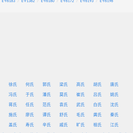
E-Y6183
E-F1382
E-Y6180
E-Y6172
E-Y6193
E-Y6198
徐氏
何氏
郭氏
梁氏
高氏
胡氏
唐氏
冯氏
于氏
潘氏
莫氏
崔氏
吕氏
姚氏
蒋氏
任氏
范氏
袁氏
武氏
白氏
沈氏
施氏
廖氏
谭氏
舒氏
毛氏
龚氏
秦氏
盖氏
寿氏
辛氏
戚氏
旷氏
祖氏
江氏