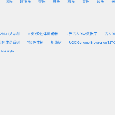
温氏
欧阳氏
樊氏
符氏
梅氏
翟氏
耿氏
米
2a2b1a1父系树
人类Y染色体浏览器
世界古人DNA数据库
古人DNA
染色体谱系树
Y染色体树
祖缘树
UCSC Genome Browser on T2T-
: Anasayfa