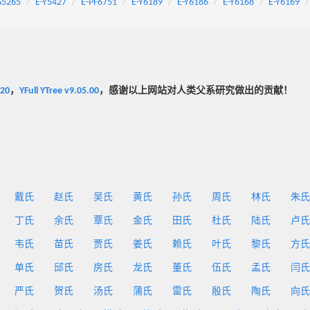
S5265
E-Y5427
E-PF6751
E-Y6189
E-Y6186
E-Y6168
E-Y6169
020
，
YFull YTree v9.05.00
，感谢以上网站对人类父系研究做出的贡献！
戴氏
赵氏
吴氏
黄氏
孙氏
周氏
林氏
朱氏
丁氏
余氏
覃氏
金氏
田氏
杜氏
陆氏
卢氏
韦氏
苗氏
贾氏
姜氏
赖氏
叶氏
黎氏
方氏
单氏
邱氏
房氏
龙氏
董氏
伍氏
孟氏
闫氏
严氏
贺氏
汤氏
蒲氏
雷氏
殷氏
陶氏
向氏