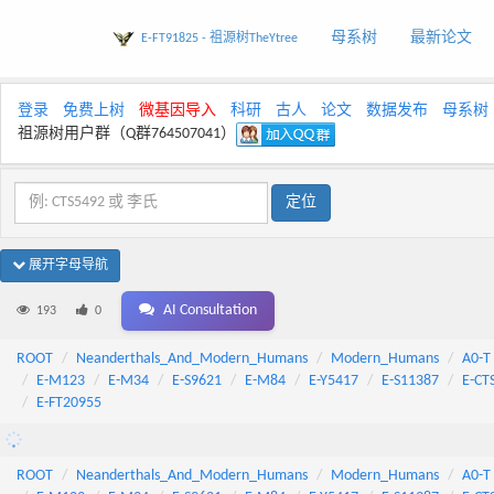
母系树
最新论文
E-FT91825 - 祖源树TheYtree
登录
免费上树
微基因导入
科研
古人
论文
数据发布
母系树
祖源树用户群（Q群764507041）
展开字母导航
AI Consultation
193
0
ROOT
Neanderthals_And_Modern_Humans
Modern_Humans
A0-T
E-M123
E-M34
E-S9621
E-M84
E-Y5417
E-S11387
E-CT
E-FT20955
ROOT
Neanderthals_And_Modern_Humans
Modern_Humans
A0-T