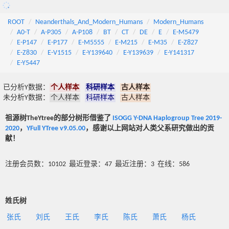
ROOT
Neanderthals_And_Modern_Humans
Modern_Humans
A0-T
A-P305
A-P108
BT
CT
DE
E
E-M5479
E-P147
E-P177
E-M5555
E-M215
E-M35
E-Z827
E-Z830
E-V1515
E-Y139640
E-Y139639
E-Y141317
E-Y5447
已分析Y数据：
个人样本
科研样本
古人样本
未分析Y数据：
个人样本
科研样本
古人样本
祖源树TheYtree的部分树形借鉴了
ISOGG Y-DNA Haplogroup Tree 2019-
2020
，
YFull YTree v9.05.00
，感谢以上网站对人类父系研究做出的贡
献！
注册会员数：10102 最近登录：47 最近注册：3 在线：586
姓氏树
张氏
刘氏
王氏
李氏
陈氏
萧氏
杨氏