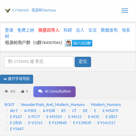
E-FTD9339 - 祖源树TheYtree
Toggle
naviga
登录
免费上树
微基因导入
科研
古人
论文
数据发布
母系
树
祖源树用户群（Q群764507041）
展开字母导航
AI Consultation
341
0
ROOT
Neanderthals_And_Modern_Humans
Modern_Humans
A0-T
A-P305
A-P108
BT
CT
DE
E
E-M5479
E-P147
E-P177
E-M5555
E-M215
E-M35
E-Z827
E-Z830
E-V1515
E-Y139640
E-Y139639
E-Y141317
E-Y5447