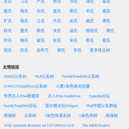
古氏
刁氏
严氏
贺氏
汤氏
蒲氏
雷氏
殷氏
陶氏
向氏
盖氏
寿氏
辛氏
戚氏
旷氏
祖氏
江氏
齐氏
俞氏
曲氏
傅氏
段氏
盛氏
颜氏
关氏
温氏
欧阳氏
樊氏
符氏
梅氏
翟氏
耿氏
米氏
章氏
葛氏
倪氏
厉氏
启布弓
麻氏
华氏
更多姓氏树
友情链接
ISOGG父系树
Yfull父系树
FamilyTreeDNA父系树
O-M117/O2a2b1a1父系树
人类Y染色体浏览器
世界古人DNA数据库
古人DNA Haplotree
Eupedia论坛
FamilyTreeDNA论坛
莫尔根论坛Molgen
Yfull中国父系群组
祖源树
父系树
Y染色体谱系树
Y染色体树
祖缘树
UCSC Genome Browser on T2T-CHM13 v2.0
The H600 Project