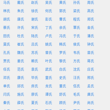
马氏
戴氏
赵氏
吴氏
黄氏
孙氏
周氏
林氏
朱氏
徐氏
何氏
郭氏
梁氏
高氏
胡氏
唐氏
谢氏
彭氏
曹氏
程氏
郑氏
蔡氏
许氏
宋氏
丁氏
余氏
覃氏
金氏
田氏
杜氏
陆氏
卢氏
冯氏
于氏
潘氏
莫氏
崔氏
吕氏
姚氏
韩氏
侯氏
钟氏
孔氏
魏氏
苏氏
曾氏
罗氏
韦氏
苗氏
贾氏
姜氏
赖氏
叶氏
黎氏
方氏
蒋氏
任氏
范氏
袁氏
武氏
白氏
沈氏
庄氏
邓氏
康氏
毕氏
童氏
史氏
汪氏
邢氏
单氏
邱氏
房氏
龙氏
董氏
伍氏
孟氏
闫氏
施氏
廖氏
谭氏
舒氏
毛氏
龚氏
秦氏
薛氏
夏氏
石氏
顾氏
尹氏
尚氏