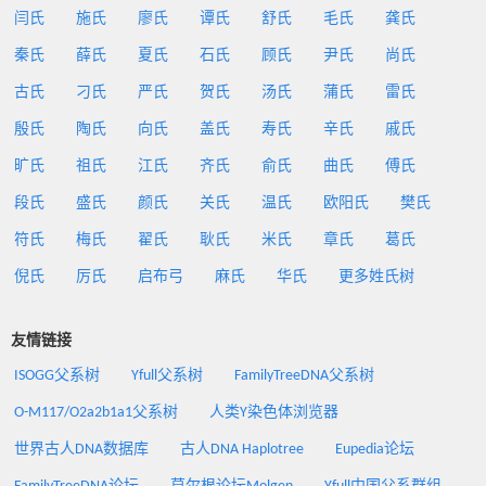
闫氏
施氏
廖氏
谭氏
舒氏
毛氏
龚氏
秦氏
薛氏
夏氏
石氏
顾氏
尹氏
尚氏
古氏
刁氏
严氏
贺氏
汤氏
蒲氏
雷氏
殷氏
陶氏
向氏
盖氏
寿氏
辛氏
戚氏
旷氏
祖氏
江氏
齐氏
俞氏
曲氏
傅氏
段氏
盛氏
颜氏
关氏
温氏
欧阳氏
樊氏
符氏
梅氏
翟氏
耿氏
米氏
章氏
葛氏
倪氏
厉氏
启布弓
麻氏
华氏
更多姓氏树
友情链接
ISOGG父系树
Yfull父系树
FamilyTreeDNA父系树
O-M117/O2a2b1a1父系树
人类Y染色体浏览器
世界古人DNA数据库
古人DNA Haplotree
Eupedia论坛