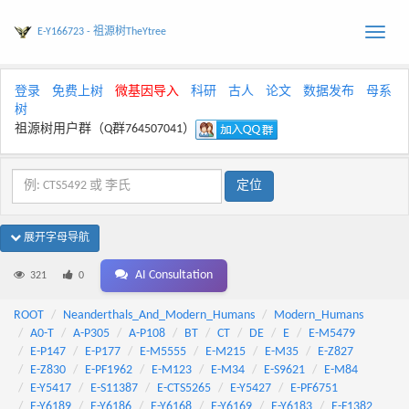
E-Y166723 - 祖源树TheYtree
Toggle
naviga
登录
免费上树
微基因导入
科研
古人
论文
数据发布
母系
树
祖源树用户群（Q群764507041）
展开字母导航
AI Consultation
321
0
ROOT
Neanderthals_And_Modern_Humans
Modern_Humans
A0-T
A-P305
A-P108
BT
CT
DE
E
E-M5479
E-P147
E-P177
E-M5555
E-M215
E-M35
E-Z827
E-Z830
E-PF1962
E-M123
E-M34
E-S9621
E-M84
E-Y5417
E-S11387
E-CTS5265
E-Y5427
E-PF6751
E-Y6189
E-Y6186
E-Y6168
E-Y6169
E-Y6183
E-F1382