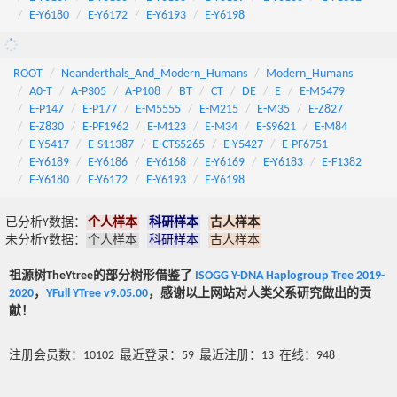
E-Y6180
E-Y6172
E-Y6193
E-Y6198
ROOT
Neanderthals_And_Modern_Humans
Modern_Humans
A0-T
A-P305
A-P108
BT
CT
DE
E
E-M5479
E-P147
E-P177
E-M5555
E-M215
E-M35
E-Z827
E-Z830
E-PF1962
E-M123
E-M34
E-S9621
E-M84
E-Y5417
E-S11387
E-CTS5265
E-Y5427
E-PF6751
E-Y6189
E-Y6186
E-Y6168
E-Y6169
E-Y6183
E-F1382
E-Y6180
E-Y6172
E-Y6193
E-Y6198
已分析Y数据：
个人样本
科研样本
古人样本
未分析Y数据：
个人样本
科研样本
古人样本
祖源树TheYtree的部分树形借鉴了
ISOGG Y-DNA Haplogroup Tree 2019-
2020
，
YFull YTree v9.05.00
，感谢以上网站对人类父系研究做出的贡
献！
注册会员数：10102 最近登录：59 最近注册：13 在线：948