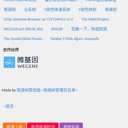
FamilyTreeDNA论坛
莫尔根论坛Molgen
Yfull中国父系群组
祖源树
父系树
Y染色体谱系树
Y染色体树
祖缘树
UCSC Genome Browser on T2T-CHM13 v2.0
The H600 Project
WGS Extract (WGSE.bio)
ADGAP
百越一下，你就知道
The GenArchivist Forum
Türkiye Y-DNA Ağacı: Anasayfa
合作伙伴
Made by
祖源树策划组 <祖缘树管理员名单>
>首页
极速上树
申请祖源检测
其他咨询