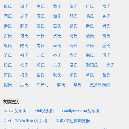
单氏
邱氏
房氏
龙氏
董氏
伍氏
孟氏
闫氏
施氏
廖氏
谭氏
舒氏
毛氏
龚氏
秦氏
薛氏
夏氏
石氏
顾氏
尹氏
尚氏
古氏
刁氏
严氏
贺氏
汤氏
蒲氏
雷氏
殷氏
陶氏
向氏
盖氏
寿氏
辛氏
戚氏
旷氏
祖氏
江氏
齐氏
俞氏
曲氏
傅氏
段氏
盛氏
颜氏
关氏
温氏
欧阳氏
樊氏
符氏
梅氏
翟氏
耿氏
米氏
章氏
葛氏
倪氏
厉氏
启布弓
麻氏
华氏
更多姓氏树
友情链接
ISOGG父系树
Yfull父系树
FamilyTreeDNA父系树
O-M117/O2a2b1a1父系树
人类Y染色体浏览器