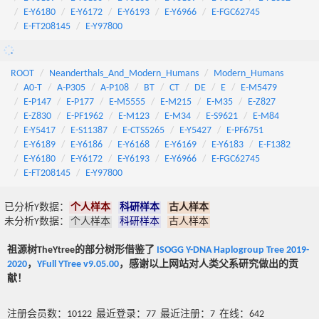
E-Y6180
E-Y6172
E-Y6193
E-Y6966
E-FGC62745
E-FT208145
E-Y97800
ROOT
Neanderthals_And_Modern_Humans
Modern_Humans
A0-T
A-P305
A-P108
BT
CT
DE
E
E-M5479
E-P147
E-P177
E-M5555
E-M215
E-M35
E-Z827
E-Z830
E-PF1962
E-M123
E-M34
E-S9621
E-M84
E-Y5417
E-S11387
E-CTS5265
E-Y5427
E-PF6751
E-Y6189
E-Y6186
E-Y6168
E-Y6169
E-Y6183
E-F1382
E-Y6180
E-Y6172
E-Y6193
E-Y6966
E-FGC62745
E-FT208145
E-Y97800
已分析Y数据：
个人样本
科研样本
古人样本
未分析Y数据：
个人样本
科研样本
古人样本
祖源树TheYtree的部分树形借鉴了
ISOGG Y-DNA Haplogroup Tree 2019-
2020
，
YFull YTree v9.05.00
，感谢以上网站对人类父系研究做出的贡
献！
注册会员数：10122 最近登录：77 最近注册：7 在线：642