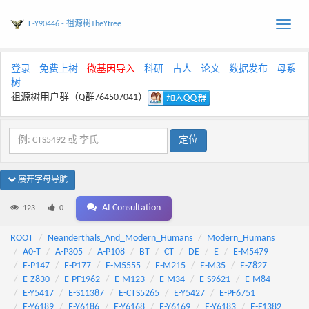
E-Y90446 - 祖源树TheYtree
Toggle
naviga
登录
免费上树
微基因导入
科研
古人
论文
数据发布
母系
树
祖源树用户群（Q群764507041）
展开字母导航
AI Consultation
123
0
ROOT
Neanderthals_And_Modern_Humans
Modern_Humans
A0-T
A-P305
A-P108
BT
CT
DE
E
E-M5479
E-P147
E-P177
E-M5555
E-M215
E-M35
E-Z827
E-Z830
E-PF1962
E-M123
E-M34
E-S9621
E-M84
E-Y5417
E-S11387
E-CTS5265
E-Y5427
E-PF6751
E-Y6189
E-Y6186
E-Y6168
E-Y6169
E-Y6183
E-F1382