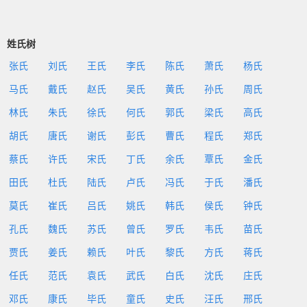
姓氏树
张氏
刘氏
王氏
李氏
陈氏
萧氏
杨氏
马氏
戴氏
赵氏
吴氏
黄氏
孙氏
周氏
林氏
朱氏
徐氏
何氏
郭氏
梁氏
高氏
胡氏
唐氏
谢氏
彭氏
曹氏
程氏
郑氏
蔡氏
许氏
宋氏
丁氏
余氏
覃氏
金氏
田氏
杜氏
陆氏
卢氏
冯氏
于氏
潘氏
莫氏
崔氏
吕氏
姚氏
韩氏
侯氏
钟氏
孔氏
魏氏
苏氏
曾氏
罗氏
韦氏
苗氏
贾氏
姜氏
赖氏
叶氏
黎氏
方氏
蒋氏
任氏
范氏
袁氏
武氏
白氏
沈氏
庄氏
邓氏
康氏
毕氏
童氏
史氏
汪氏
邢氏