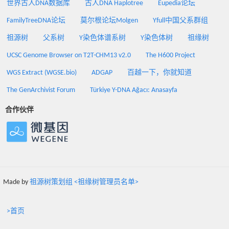
世界古人DNA数据库
古人DNA Haplotree
Eupedia论坛
FamilyTreeDNA论坛
莫尔根论坛Molgen
Yfull中国父系群组
祖源树
父系树
Y染色体谱系树
Y染色体树
祖缘树
UCSC Genome Browser on T2T-CHM13 v2.0
The H600 Project
WGS Extract (WGSE.bio)
ADGAP
百越一下，你就知道
The GenArchivist Forum
Türkiye Y-DNA Ağacı: Anasayfa
合作伙伴
Made by
祖源树策划组 <祖缘树管理员名单>
>首页