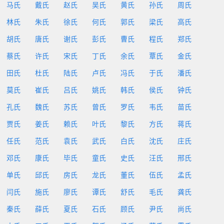
马氏
戴氏
赵氏
吴氏
黄氏
孙氏
周氏
林氏
朱氏
徐氏
何氏
郭氏
梁氏
高氏
胡氏
唐氏
谢氏
彭氏
曹氏
程氏
郑氏
蔡氏
许氏
宋氏
丁氏
余氏
覃氏
金氏
田氏
杜氏
陆氏
卢氏
冯氏
于氏
潘氏
莫氏
崔氏
吕氏
姚氏
韩氏
侯氏
钟氏
孔氏
魏氏
苏氏
曾氏
罗氏
韦氏
苗氏
贾氏
姜氏
赖氏
叶氏
黎氏
方氏
蒋氏
任氏
范氏
袁氏
武氏
白氏
沈氏
庄氏
邓氏
康氏
毕氏
童氏
史氏
汪氏
邢氏
单氏
邱氏
房氏
龙氏
董氏
伍氏
孟氏
闫氏
施氏
廖氏
谭氏
舒氏
毛氏
龚氏
秦氏
薛氏
夏氏
石氏
顾氏
尹氏
尚氏