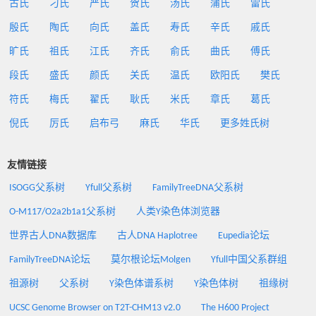
古氏
刁氏
严氏
贺氏
汤氏
蒲氏
雷氏
殷氏
陶氏
向氏
盖氏
寿氏
辛氏
戚氏
旷氏
祖氏
江氏
齐氏
俞氏
曲氏
傅氏
段氏
盛氏
颜氏
关氏
温氏
欧阳氏
樊氏
符氏
梅氏
翟氏
耿氏
米氏
章氏
葛氏
倪氏
厉氏
启布弓
麻氏
华氏
更多姓氏树
友情链接
ISOGG父系树
Yfull父系树
FamilyTreeDNA父系树
O-M117/O2a2b1a1父系树
人类Y染色体浏览器
世界古人DNA数据库
古人DNA Haplotree
Eupedia论坛
FamilyTreeDNA论坛
莫尔根论坛Molgen
Yfull中国父系群组
祖源树
父系树
Y染色体谱系树
Y染色体树
祖缘树
UCSC Genome Browser on T2T-CHM13 v2.0
The H600 Project