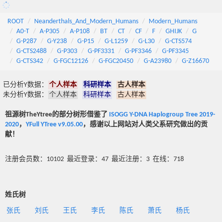
ROOT
Neanderthals_And_Modern_Humans
Modern_Humans
A0-T
A-P305
A-P108
BT
CT
CF
F
GHIJK
G
G-P287
G-Y238
G-P15
G-L1259
G-L30
G-CTS574
G-CTS2488
G-P303
G-PF3331
G-PF3346
G-PF3345
G-CTS342
G-FGC12126
G-FGC20450
G-A23980
G-Z16670
已分析Y数据：
个人样本
科研样本
古人样本
未分析Y数据：
个人样本
科研样本
古人样本
祖源树TheYtree的部分树形借鉴了
ISOGG Y-DNA Haplogroup Tree 2019-
2020
，
YFull YTree v9.05.00
，感谢以上网站对人类父系研究做出的贡
献！
注册会员数：10102 最近登录：47 最近注册：3 在线：718
姓氏树
张氏
刘氏
王氏
李氏
陈氏
萧氏
杨氏