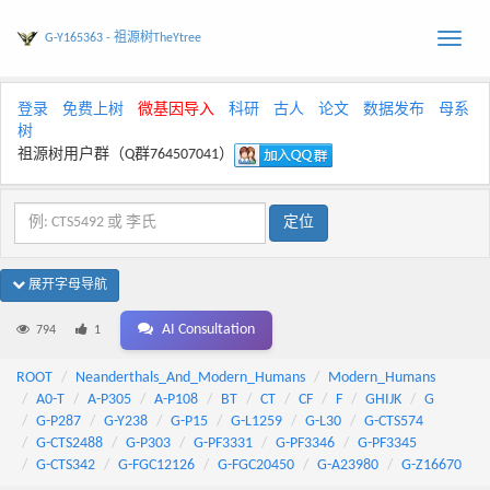
G-Y165363 - 祖源树TheYtree
Toggle
naviga
登录
免费上树
微基因导入
科研
古人
论文
数据发布
母系
树
祖源树用户群（Q群764507041）
展开字母导航
AI Consultation
794
1
ROOT
Neanderthals_And_Modern_Humans
Modern_Humans
A0-T
A-P305
A-P108
BT
CT
CF
F
GHIJK
G
G-P287
G-Y238
G-P15
G-L1259
G-L30
G-CTS574
G-CTS2488
G-P303
G-PF3331
G-PF3346
G-PF3345
G-CTS342
G-FGC12126
G-FGC20450
G-A23980
G-Z16670