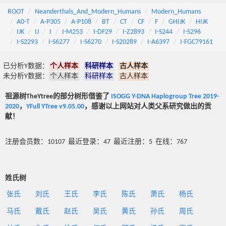
ROOT
Neanderthals_And_Modern_Humans
Modern_Humans
A0-T
A-P305
A-P108
BT
CT
CF
F
GHIJK
HIJK
IJK
IJ
I
I-M253
I-DF29
I-Z2893
I-S244
I-S296
I-S2293
I-S6277
I-S6270
I-S20289
I-A6397
I-FGC79161
已分析Y数据：
个人样本
科研样本
古人样本
未分析Y数据：
个人样本
科研样本
古人样本
祖源树TheYtree的部分树形借鉴了
ISOGG Y-DNA Haplogroup Tree 2019-
2020
，
YFull YTree v9.05.00
，感谢以上网站对人类父系研究做出的贡
献！
注册会员数：10107 最近登录：47 最近注册：5 在线：767
姓氏树
张氏
刘氏
王氏
李氏
陈氏
萧氏
杨氏
马氏
戴氏
赵氏
吴氏
黄氏
孙氏
周氏