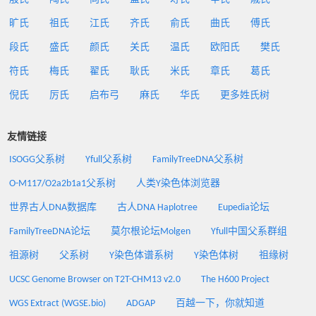
旷氏
祖氏
江氏
齐氏
俞氏
曲氏
傅氏
段氏
盛氏
颜氏
关氏
温氏
欧阳氏
樊氏
符氏
梅氏
翟氏
耿氏
米氏
章氏
葛氏
倪氏
厉氏
启布弓
麻氏
华氏
更多姓氏树
友情链接
ISOGG父系树
Yfull父系树
FamilyTreeDNA父系树
O-M117/O2a2b1a1父系树
人类Y染色体浏览器
世界古人DNA数据库
古人DNA Haplotree
Eupedia论坛
FamilyTreeDNA论坛
莫尔根论坛Molgen
Yfull中国父系群组
祖源树
父系树
Y染色体谱系树
Y染色体树
祖缘树
UCSC Genome Browser on T2T-CHM13 v2.0
The H600 Project
WGS Extract (WGSE.bio)
ADGAP
百越一下，你就知道