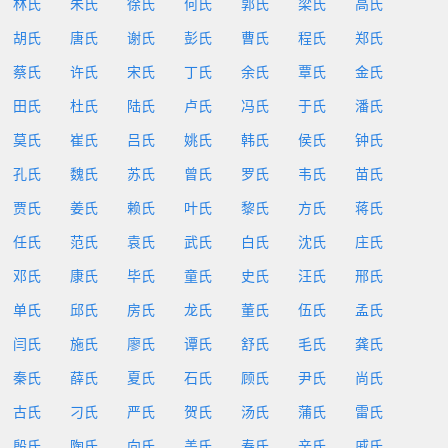
林氏
朱氏
徐氏
何氏
郭氏
梁氏
高氏
胡氏
唐氏
谢氏
彭氏
曹氏
程氏
郑氏
蔡氏
许氏
宋氏
丁氏
余氏
覃氏
金氏
田氏
杜氏
陆氏
卢氏
冯氏
于氏
潘氏
莫氏
崔氏
吕氏
姚氏
韩氏
侯氏
钟氏
孔氏
魏氏
苏氏
曾氏
罗氏
韦氏
苗氏
贾氏
姜氏
赖氏
叶氏
黎氏
方氏
蒋氏
任氏
范氏
袁氏
武氏
白氏
沈氏
庄氏
邓氏
康氏
毕氏
童氏
史氏
汪氏
邢氏
单氏
邱氏
房氏
龙氏
董氏
伍氏
孟氏
闫氏
施氏
廖氏
谭氏
舒氏
毛氏
龚氏
秦氏
薛氏
夏氏
石氏
顾氏
尹氏
尚氏
古氏
刁氏
严氏
贺氏
汤氏
蒲氏
雷氏
殷氏
陶氏
向氏
盖氏
寿氏
辛氏
戚氏