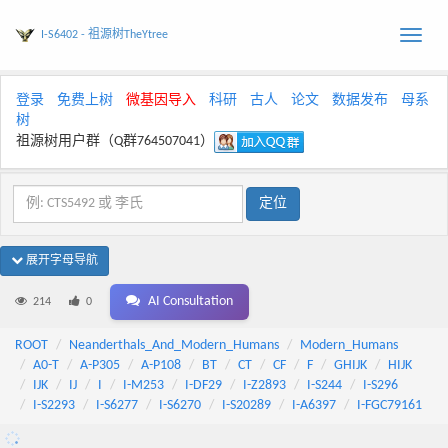
I-S6402 - 祖源树TheYtree
Toggle
naviga
登录
免费上树
微基因导入
科研
古人
论文
数据发布
母系
树
祖源树用户群（Q群764507041）
展开字母导航
AI Consultation
214
0
ROOT
Neanderthals_And_Modern_Humans
Modern_Humans
A0-T
A-P305
A-P108
BT
CT
CF
F
GHIJK
HIJK
IJK
IJ
I
I-M253
I-DF29
I-Z2893
I-S244
I-S296
I-S2293
I-S6277
I-S6270
I-S20289
I-A6397
I-FGC79161