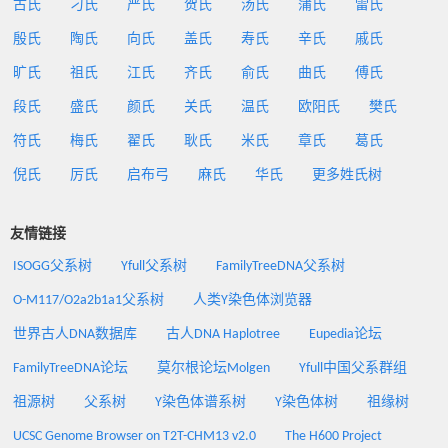
古氏
刁氏
严氏
贺氏
汤氏
蒲氏
雷氏
殷氏
陶氏
向氏
盖氏
寿氏
辛氏
戚氏
旷氏
祖氏
江氏
齐氏
俞氏
曲氏
傅氏
段氏
盛氏
颜氏
关氏
温氏
欧阳氏
樊氏
符氏
梅氏
翟氏
耿氏
米氏
章氏
葛氏
倪氏
厉氏
启布弓
麻氏
华氏
更多姓氏树
友情链接
ISOGG父系树
Yfull父系树
FamilyTreeDNA父系树
O-M117/O2a2b1a1父系树
人类Y染色体浏览器
世界古人DNA数据库
古人DNA Haplotree
Eupedia论坛
FamilyTreeDNA论坛
莫尔根论坛Molgen
Yfull中国父系群组
祖源树
父系树
Y染色体谱系树
Y染色体树
祖缘树
UCSC Genome Browser on T2T-CHM13 v2.0
The H600 Project