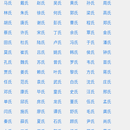
马氏
戴氏
赵氏
吴氏
黄氏
孙氏
周氏
林氏
朱氏
徐氏
何氏
郭氏
梁氏
高氏
胡氏
唐氏
谢氏
彭氏
曹氏
程氏
郑氏
蔡氏
许氏
宋氏
丁氏
余氏
覃氏
金氏
田氏
杜氏
陆氏
卢氏
冯氏
于氏
潘氏
莫氏
崔氏
吕氏
姚氏
韩氏
侯氏
钟氏
孔氏
魏氏
苏氏
曾氏
罗氏
韦氏
苗氏
贾氏
姜氏
赖氏
叶氏
黎氏
方氏
蒋氏
任氏
范氏
袁氏
武氏
白氏
沈氏
庄氏
邓氏
康氏
毕氏
童氏
史氏
汪氏
邢氏
单氏
邱氏
房氏
龙氏
董氏
伍氏
孟氏
闫氏
施氏
廖氏
谭氏
舒氏
毛氏
龚氏
秦氏
薛氏
夏氏
石氏
顾氏
尹氏
尚氏