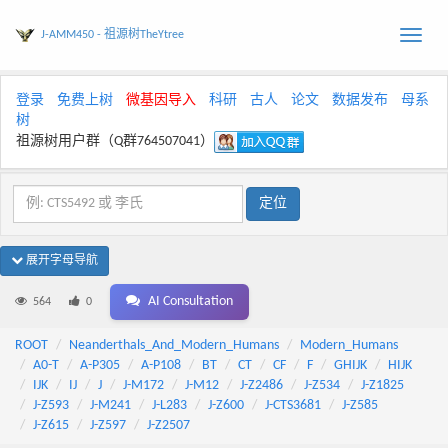
J-AMM450 - 祖源树TheYtree
Toggle
naviga
登录
免费上树
微基因导入
科研
古人
论文
数据发布
母系
树
祖源树用户群（Q群764507041）
展开字母导航
AI Consultation
564
0
ROOT
Neanderthals_And_Modern_Humans
Modern_Humans
A0-T
A-P305
A-P108
BT
CT
CF
F
GHIJK
HIJK
IJK
IJ
J
J-M172
J-M12
J-Z2486
J-Z534
J-Z1825
J-Z593
J-M241
J-L283
J-Z600
J-CTS3681
J-Z585
J-Z615
J-Z597
J-Z2507