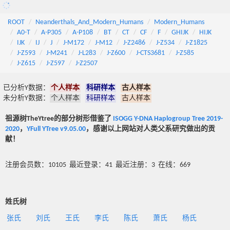
ROOT
Neanderthals_And_Modern_Humans
Modern_Humans
A0-T
A-P305
A-P108
BT
CT
CF
F
GHIJK
HIJK
IJK
IJ
J
J-M172
J-M12
J-Z2486
J-Z534
J-Z1825
J-Z593
J-M241
J-L283
J-Z600
J-CTS3681
J-Z585
J-Z615
J-Z597
J-Z2507
已分析Y数据：
个人样本
科研样本
古人样本
未分析Y数据：
个人样本
科研样本
古人样本
祖源树TheYtree的部分树形借鉴了
ISOGG Y-DNA Haplogroup Tree 2019-
2020
，
YFull YTree v9.05.00
，感谢以上网站对人类父系研究做出的贡
献！
注册会员数：10105 最近登录：41 最近注册：3 在线：669
姓氏树
张氏
刘氏
王氏
李氏
陈氏
萧氏
杨氏