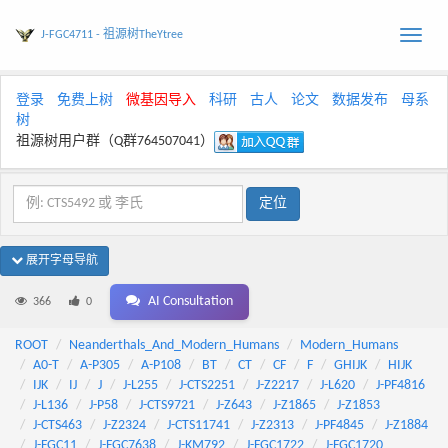
J-FGC4711 - 祖源树TheYtree
Toggle
naviga
登录
免费上树
微基因导入
科研
古人
论文
数据发布
母系
树
祖源树用户群（Q群764507041）
展开字母导航
AI Consultation
366
0
ROOT
Neanderthals_And_Modern_Humans
Modern_Humans
A0-T
A-P305
A-P108
BT
CT
CF
F
GHIJK
HIJK
IJK
IJ
J
J-L255
J-CTS2251
J-Z2217
J-L620
J-PF4816
J-L136
J-P58
J-CTS9721
J-Z643
J-Z1865
J-Z1853
J-CTS463
J-Z2324
J-CTS11741
J-Z2313
J-PF4845
J-Z1884
J-FGC11
J-FGC7638
J-KM792
J-FGC1722
J-FGC1720