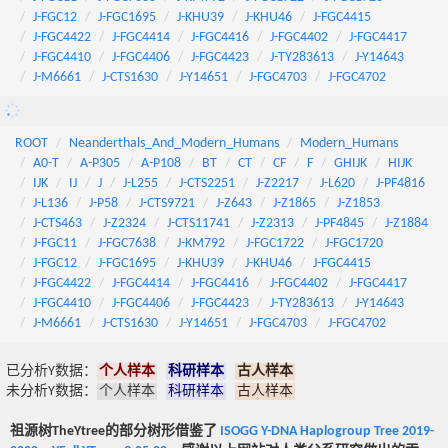
J-FGC12
J-FGC1695
J-KHU39
J-KHU46
J-FGC4415
J-FGC4422
J-FGC4414
J-FGC4416
J-FGC4402
J-FGC4417
J-FGC4410
J-FGC4406
J-FGC4423
J-TY283613
J-Y14643
J-M6661
J-CTS1630
J-Y14651
J-FGC4703
J-FGC4702
ROOT
Neanderthals_And_Modern_Humans
Modern_Humans
A0-T
A-P305
A-P108
BT
CT
CF
F
GHIJK
HIJK
IJK
IJ
J
J-L255
J-CTS2251
J-Z2217
J-L620
J-PF4816
J-L136
J-P58
J-CTS9721
J-Z643
J-Z1865
J-Z1853
J-CTS463
J-Z2324
J-CTS11741
J-Z2313
J-PF4845
J-Z1884
J-FGC11
J-FGC7638
J-KM792
J-FGC1722
J-FGC1720
J-FGC12
J-FGC1695
J-KHU39
J-KHU46
J-FGC4415
J-FGC4422
J-FGC4414
J-FGC4416
J-FGC4402
J-FGC4417
J-FGC4410
J-FGC4406
J-FGC4423
J-TY283613
J-Y14643
J-M6661
J-CTS1630
J-Y14651
J-FGC4703
J-FGC4702
已分析Y数据：
个人样本
科研样本
古人样本
未分析Y数据：
个人样本
科研样本
古人样本
祖源树TheYtree的部分树形借鉴了
ISOGG Y-DNA Haplogroup Tree 2019-