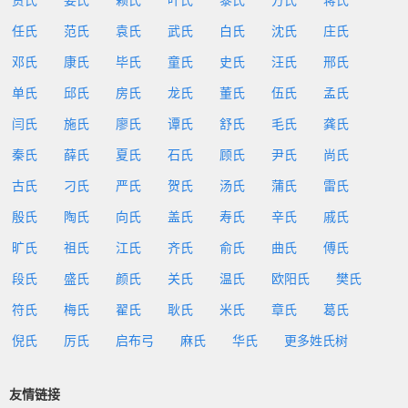
贾氏
姜氏
赖氏
叶氏
黎氏
方氏
蒋氏
任氏
范氏
袁氏
武氏
白氏
沈氏
庄氏
邓氏
康氏
毕氏
童氏
史氏
汪氏
邢氏
单氏
邱氏
房氏
龙氏
董氏
伍氏
孟氏
闫氏
施氏
廖氏
谭氏
舒氏
毛氏
龚氏
秦氏
薛氏
夏氏
石氏
顾氏
尹氏
尚氏
古氏
刁氏
严氏
贺氏
汤氏
蒲氏
雷氏
殷氏
陶氏
向氏
盖氏
寿氏
辛氏
戚氏
旷氏
祖氏
江氏
齐氏
俞氏
曲氏
傅氏
段氏
盛氏
颜氏
关氏
温氏
欧阳氏
樊氏
符氏
梅氏
翟氏
耿氏
米氏
章氏
葛氏
倪氏
厉氏
启布弓
麻氏
华氏
更多姓氏树
友情链接