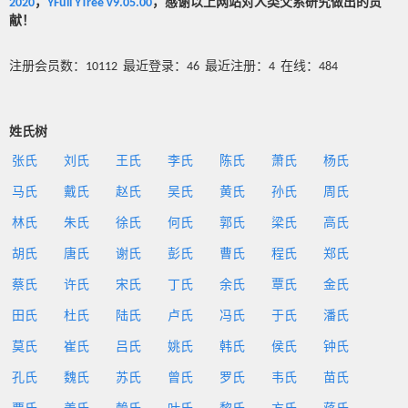
2020
，
YFull YTree v9.05.00
，感谢以上网站对人类父系研究做出的贡
献！
注册会员数：10112 最近登录：46 最近注册：4 在线：484
姓氏树
张氏
刘氏
王氏
李氏
陈氏
萧氏
杨氏
马氏
戴氏
赵氏
吴氏
黄氏
孙氏
周氏
林氏
朱氏
徐氏
何氏
郭氏
梁氏
高氏
胡氏
唐氏
谢氏
彭氏
曹氏
程氏
郑氏
蔡氏
许氏
宋氏
丁氏
余氏
覃氏
金氏
田氏
杜氏
陆氏
卢氏
冯氏
于氏
潘氏
莫氏
崔氏
吕氏
姚氏
韩氏
侯氏
钟氏
孔氏
魏氏
苏氏
曾氏
罗氏
韦氏
苗氏