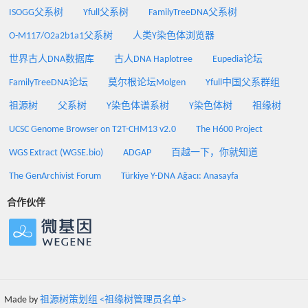
ISOGG父系树
Yfull父系树
FamilyTreeDNA父系树
O-M117/O2a2b1a1父系树
人类Y染色体浏览器
世界古人DNA数据库
古人DNA Haplotree
Eupedia论坛
FamilyTreeDNA论坛
莫尔根论坛Molgen
Yfull中国父系群组
祖源树
父系树
Y染色体谱系树
Y染色体树
祖缘树
UCSC Genome Browser on T2T-CHM13 v2.0
The H600 Project
WGS Extract (WGSE.bio)
ADGAP
百越一下，你就知道
The GenArchivist Forum
Türkiye Y-DNA Ağacı: Anasayfa
合作伙伴
Made by
祖源树策划组 <祖缘树管理员名单>