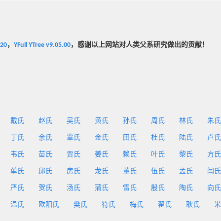
020
，
YFull YTree v9.05.00
，感谢以上网站对人类父系研究做出的贡献！
戴氏
赵氏
吴氏
黄氏
孙氏
周氏
林氏
朱氏
丁氏
余氏
覃氏
金氏
田氏
杜氏
陆氏
卢氏
韦氏
苗氏
贾氏
姜氏
赖氏
叶氏
黎氏
方氏
单氏
邱氏
房氏
龙氏
董氏
伍氏
孟氏
闫氏
严氏
贺氏
汤氏
蒲氏
雷氏
殷氏
陶氏
向氏
温氏
欧阳氏
樊氏
符氏
梅氏
翟氏
耿氏
米