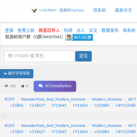
母系树
最新论文
J-FTA78397 - 祖源树TheYtree
登录
免费上树
微基因导入
科研
古人
论文
数据发布
母系树
祖源树用户群（Q群764507041）
展开字母导航
AI Consultation
131
0
ROOT
Neanderthals_And_Modern_Humans
Modern_Humans
A0-T
J-Z1842
J-Z18427
J-Y11645
J-Y11643
J-ZS3084
J-BY152368
ROOT
Neanderthals_And_Modern_Humans
Modern_Humans
A0-T
J-Z1842
J-Z18427
J-Y11645
J-Y11643
J-ZS3084
J-BY152368