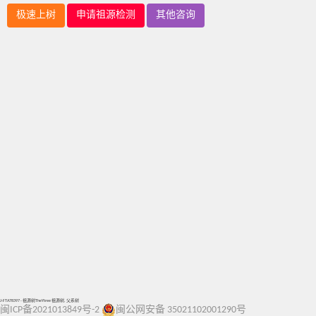
极速上树
申请祖源检测
其他咨询
J-FTA78397 - 祖源树TheYtree 祖源树, 父系树
闽ICP备2021013849号-2
闽公网安备 35021102001290号