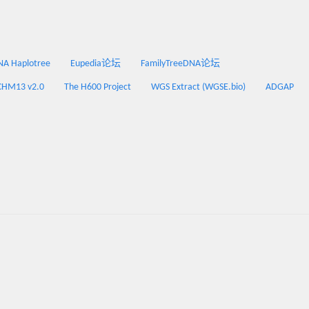
 Haplotree
Eupedia论坛
FamilyTreeDNA论坛
CHM13 v2.0
The H600 Project
WGS Extract (WGSE.bio)
ADGAP