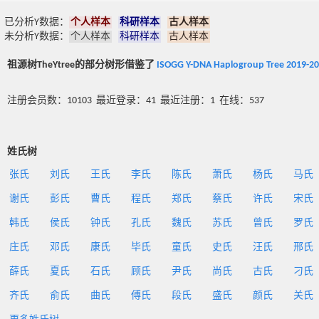
已分析Y数据：
个人样本
科研样本
古人样本
未分析Y数据：
个人样本
科研样本
古人样本
祖源树TheYtree的部分树形借鉴了
ISOGG Y-DNA Haplogroup Tree 2019-2
注册会员数：10103 最近登录：41 最近注册：1 在线：537
姓氏树
张氏
刘氏
王氏
李氏
陈氏
萧氏
杨氏
马氏
谢氏
彭氏
曹氏
程氏
郑氏
蔡氏
许氏
宋氏
韩氏
侯氏
钟氏
孔氏
魏氏
苏氏
曾氏
罗氏
庄氏
邓氏
康氏
毕氏
童氏
史氏
汪氏
邢氏
薛氏
夏氏
石氏
顾氏
尹氏
尚氏
古氏
刁氏
齐氏
俞氏
曲氏
傅氏
段氏
盛氏
颜氏
关氏