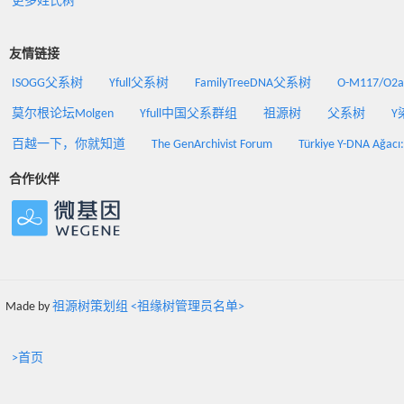
更多姓氏树
友情链接
ISOGG父系树
Yfull父系树
FamilyTreeDNA父系树
O-M117/O
莫尔根论坛Molgen
Yfull中国父系群组
祖源树
父系树
Y
百越一下，你就知道
The GenArchivist Forum
Türkiye Y-DNA Ağacı
合作伙伴
Made by
祖源树策划组 <祖缘树管理员名单>
>首页