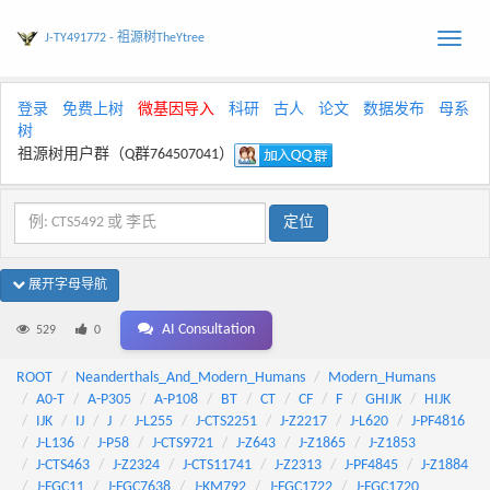
J-TY491772 - 祖源树TheYtree
Toggle
naviga
登录
免费上树
微基因导入
科研
古人
论文
数据发布
母系
树
祖源树用户群（Q群764507041）
展开字母导航
AI Consultation
529
0
ROOT
Neanderthals_And_Modern_Humans
Modern_Humans
A0-T
A-P305
A-P108
BT
CT
CF
F
GHIJK
HIJK
IJK
IJ
J
J-L255
J-CTS2251
J-Z2217
J-L620
J-PF4816
J-L136
J-P58
J-CTS9721
J-Z643
J-Z1865
J-Z1853
J-CTS463
J-Z2324
J-CTS11741
J-Z2313
J-PF4845
J-Z1884
J-FGC11
J-FGC7638
J-KM792
J-FGC1722
J-FGC1720