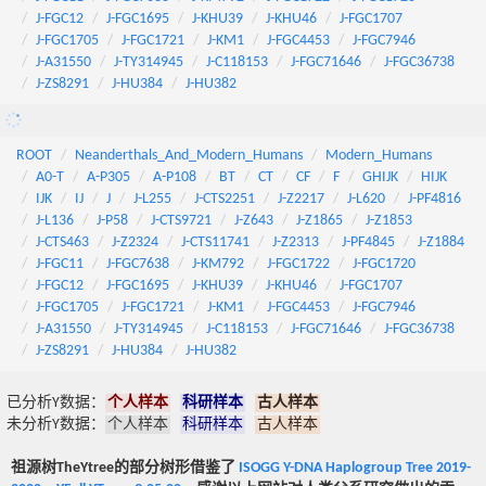
J-FGC12
J-FGC1695
J-KHU39
J-KHU46
J-FGC1707
J-FGC1705
J-FGC1721
J-KM1
J-FGC4453
J-FGC7946
J-A31550
J-TY314945
J-C118153
J-FGC71646
J-FGC36738
J-ZS8291
J-HU384
J-HU382
ROOT
Neanderthals_And_Modern_Humans
Modern_Humans
A0-T
A-P305
A-P108
BT
CT
CF
F
GHIJK
HIJK
IJK
IJ
J
J-L255
J-CTS2251
J-Z2217
J-L620
J-PF4816
J-L136
J-P58
J-CTS9721
J-Z643
J-Z1865
J-Z1853
J-CTS463
J-Z2324
J-CTS11741
J-Z2313
J-PF4845
J-Z1884
J-FGC11
J-FGC7638
J-KM792
J-FGC1722
J-FGC1720
J-FGC12
J-FGC1695
J-KHU39
J-KHU46
J-FGC1707
J-FGC1705
J-FGC1721
J-KM1
J-FGC4453
J-FGC7946
J-A31550
J-TY314945
J-C118153
J-FGC71646
J-FGC36738
J-ZS8291
J-HU384
J-HU382
已分析Y数据：
个人样本
科研样本
古人样本
未分析Y数据：
个人样本
科研样本
古人样本
祖源树TheYtree的部分树形借鉴了
ISOGG Y-DNA Haplogroup Tree 2019-