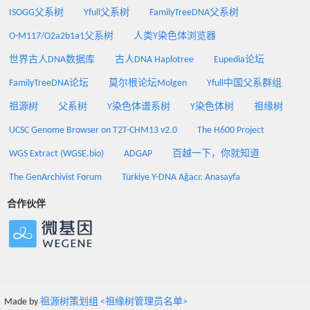
ISOGG父系树
Yfull父系树
FamilyTreeDNA父系树
O-M117/O2a2b1a1父系树
人类Y染色体浏览器
世界古人DNA数据库
古人DNA Haplotree
Eupedia论坛
FamilyTreeDNA论坛
莫尔根论坛Molgen
Yfull中国父系群组
祖源树
父系树
Y染色体谱系树
Y染色体树
祖缘树
UCSC Genome Browser on T2T-CHM13 v2.0
The H600 Project
WGS Extract (WGSE.bio)
ADGAP
百越一下，你就知道
The GenArchivist Forum
Türkiye Y-DNA Ağacı: Anasayfa
合作伙伴
Made by
祖源树策划组 <祖缘树管理员名单>