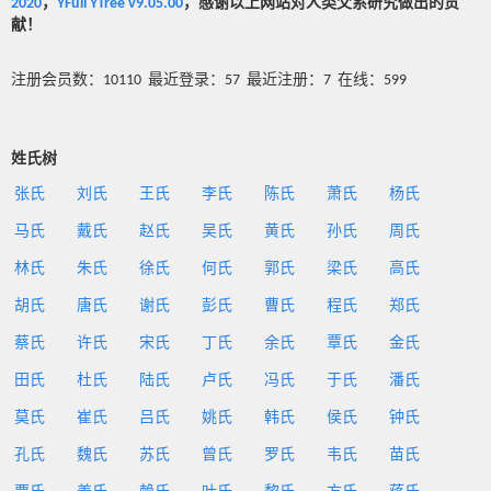
2020
，
YFull YTree v9.05.00
，感谢以上网站对人类父系研究做出的贡
献！
注册会员数：10110 最近登录：57 最近注册：7 在线：599
姓氏树
张氏
刘氏
王氏
李氏
陈氏
萧氏
杨氏
马氏
戴氏
赵氏
吴氏
黄氏
孙氏
周氏
林氏
朱氏
徐氏
何氏
郭氏
梁氏
高氏
胡氏
唐氏
谢氏
彭氏
曹氏
程氏
郑氏
蔡氏
许氏
宋氏
丁氏
余氏
覃氏
金氏
田氏
杜氏
陆氏
卢氏
冯氏
于氏
潘氏
莫氏
崔氏
吕氏
姚氏
韩氏
侯氏
钟氏
孔氏
魏氏
苏氏
曾氏
罗氏
韦氏
苗氏