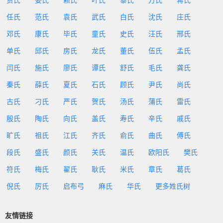
贾氏
姜氏
赖氏
叶氏
黎氏
方氏
蒋氏
任氏
范氏
袁氏
武氏
白氏
沈氏
庄氏
邓氏
康氏
毕氏
童氏
史氏
汪氏
邢氏
单氏
邱氏
房氏
龙氏
董氏
伍氏
孟氏
闫氏
施氏
廖氏
谭氏
舒氏
毛氏
龚氏
秦氏
薛氏
夏氏
石氏
顾氏
尹氏
尚氏
古氏
刁氏
严氏
贺氏
汤氏
蒲氏
雷氏
殷氏
陶氏
向氏
盖氏
寿氏
辛氏
戚氏
旷氏
祖氏
江氏
齐氏
俞氏
曲氏
傅氏
段氏
盛氏
颜氏
关氏
温氏
欧阳氏
樊氏
符氏
梅氏
翟氏
耿氏
米氏
章氏
葛氏
倪氏
厉氏
启布弓
麻氏
华氏
更多姓氏树
友情链接