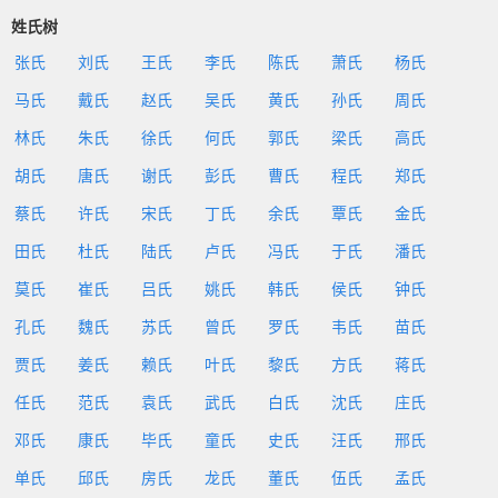
姓氏树
张氏
刘氏
王氏
李氏
陈氏
萧氏
杨氏
马氏
戴氏
赵氏
吴氏
黄氏
孙氏
周氏
林氏
朱氏
徐氏
何氏
郭氏
梁氏
高氏
胡氏
唐氏
谢氏
彭氏
曹氏
程氏
郑氏
蔡氏
许氏
宋氏
丁氏
余氏
覃氏
金氏
田氏
杜氏
陆氏
卢氏
冯氏
于氏
潘氏
莫氏
崔氏
吕氏
姚氏
韩氏
侯氏
钟氏
孔氏
魏氏
苏氏
曾氏
罗氏
韦氏
苗氏
贾氏
姜氏
赖氏
叶氏
黎氏
方氏
蒋氏
任氏
范氏
袁氏
武氏
白氏
沈氏
庄氏
邓氏
康氏
毕氏
童氏
史氏
汪氏
邢氏
单氏
邱氏
房氏
龙氏
董氏
伍氏
孟氏