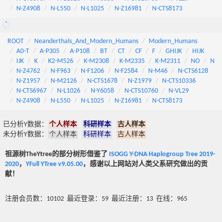
N-Z4908
N-L550
N-L1025
N-Z16981
N-CTS8173
ROOT
Neanderthals_And_Modern_Humans
Modern_Humans
A0-T
A-P305
A-P108
BT
CT
CF
F
GHIJK
HIJK
IJK
K
K2-M526
K-M2308
K-M2335
K-M2311
NO
N
N-Z4762
N-F963
N-F1206
N-F2584
N-M46
N-CTS6128
N-Z1957
N-M2126
N-CTS1678
N-Z1979
N-CTS10336
N-CTS6967
N-L1026
N-Y6058
N-CTS10760
N-VL29
N-Z4908
N-L550
N-L1025
N-Z16981
N-CTS8173
已分析Y数据：
个人样本
科研样本
古人样本
未分析Y数据：
个人样本
科研样本
古人样本
祖源树TheYtree的部分树形借鉴了
ISOGG Y-DNA Haplogroup Tree 2019-
2020
，
YFull YTree v9.05.00
，感谢以上网站对人类父系研究做出的贡
献！
注册会员数：10102 最近登录：59 最近注册：13 在线：965