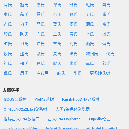
闫氏
施氏
廖氏
谭氏
舒氏
毛氏
龚氏
秦氏
薛氏
夏氏
石氏
顾氏
尹氏
尚氏
古氏
刁氏
严氏
贺氏
汤氏
蒲氏
雷氏
殷氏
陶氏
向氏
盖氏
寿氏
辛氏
戚氏
旷氏
祖氏
江氏
齐氏
俞氏
曲氏
傅氏
段氏
盛氏
颜氏
关氏
温氏
欧阳氏
樊氏
符氏
梅氏
翟氏
耿氏
米氏
章氏
葛氏
倪氏
厉氏
启布弓
麻氏
华氏
更多姓氏树
友情链接
ISOGG父系树
Yfull父系树
FamilyTreeDNA父系树
O-M117/O2a2b1a1父系树
人类Y染色体浏览器
世界古人DNA数据库
古人DNA Haplotree
Eupedia论坛