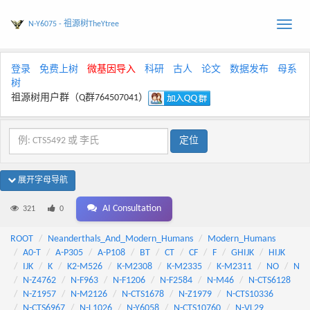
N-Y6075 - 祖源树TheYtree
Toggle
naviga
登录
免费上树
微基因导入
科研
古人
论文
数据发布
母系
树
祖源树用户群（Q群764507041）
展开字母导航
AI Consultation
321
0
ROOT
Neanderthals_And_Modern_Humans
Modern_Humans
A0-T
A-P305
A-P108
BT
CT
CF
F
GHIJK
HIJK
IJK
K
K2-M526
K-M2308
K-M2335
K-M2311
NO
N
N-Z4762
N-F963
N-F1206
N-F2584
N-M46
N-CTS6128
N-Z1957
N-M2126
N-CTS1678
N-Z1979
N-CTS10336
N-CTS6967
N-L1026
N-Y6058
N-CTS10760
N-VL29