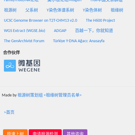
FamilyTreeDNA论坛
莫尔根论坛Molgen
Yfull中国父系群组
祖源树
父系树
Y染色体谱系树
Y染色体树
祖缘树
UCSC Genome Browser on T2T-CHM13 v2.0
The H600 Project
WGS Extract (WGSE.bio)
ADGAP
百越一下，你就知道
The GenArchivist Forum
Türkiye Y-DNA Ağacı: Anasayfa
合作伙伴
Made by
祖源树策划组 <祖缘树管理员名单>
>首页
极速上树
申请祖源检测
其他咨询