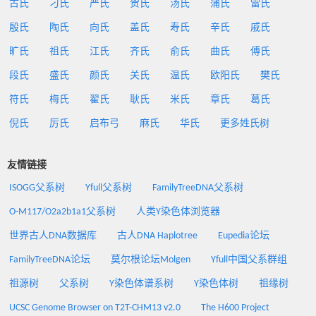
古氏
刁氏
严氏
贺氏
汤氏
蒲氏
雷氏
殷氏
陶氏
向氏
盖氏
寿氏
辛氏
戚氏
旷氏
祖氏
江氏
齐氏
俞氏
曲氏
傅氏
段氏
盛氏
颜氏
关氏
温氏
欧阳氏
樊氏
符氏
梅氏
翟氏
耿氏
米氏
章氏
葛氏
倪氏
厉氏
启布弓
麻氏
华氏
更多姓氏树
友情链接
ISOGG父系树
Yfull父系树
FamilyTreeDNA父系树
O-M117/O2a2b1a1父系树
人类Y染色体浏览器
世界古人DNA数据库
古人DNA Haplotree
Eupedia论坛
FamilyTreeDNA论坛
莫尔根论坛Molgen
Yfull中国父系群组
祖源树
父系树
Y染色体谱系树
Y染色体树
祖缘树
UCSC Genome Browser on T2T-CHM13 v2.0
The H600 Project