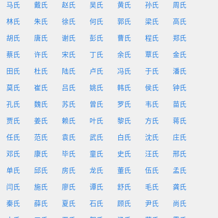
马氏
戴氏
赵氏
吴氏
黄氏
孙氏
周氏
林氏
朱氏
徐氏
何氏
郭氏
梁氏
高氏
胡氏
唐氏
谢氏
彭氏
曹氏
程氏
郑氏
蔡氏
许氏
宋氏
丁氏
余氏
覃氏
金氏
田氏
杜氏
陆氏
卢氏
冯氏
于氏
潘氏
莫氏
崔氏
吕氏
姚氏
韩氏
侯氏
钟氏
孔氏
魏氏
苏氏
曾氏
罗氏
韦氏
苗氏
贾氏
姜氏
赖氏
叶氏
黎氏
方氏
蒋氏
任氏
范氏
袁氏
武氏
白氏
沈氏
庄氏
邓氏
康氏
毕氏
童氏
史氏
汪氏
邢氏
单氏
邱氏
房氏
龙氏
董氏
伍氏
孟氏
闫氏
施氏
廖氏
谭氏
舒氏
毛氏
龚氏
秦氏
薛氏
夏氏
石氏
顾氏
尹氏
尚氏