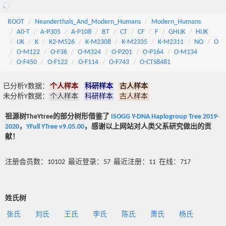
ROOT
Neanderthals_And_Modern_Humans
Modern_Humans
A0-T
A-P305
A-P108
BT
CT
CF
F
GHIJK
HIJK
IJK
K
K2-M526
K-M2308
K-M2335
K-M2311
NO
O
O-M122
O-F36
O-M324
O-P201
O-P164
O-M134
O-F450
O-F122
O-F114
O-F743
O-CTS8481
已分析Y数据：
个人样本
科研样本
古人样本
未分析Y数据：
个人样本
科研样本
古人样本
祖源树TheYtree的部分树形借鉴了
ISOGG Y-DNA Haplogroup Tree 2019-
2020
，
YFull YTree v9.05.00
，感谢以上网站对人类父系研究做出的贡
献！
注册会员数：10102 最近登录：57 最近注册：11 在线：717
姓氏树
张氏
刘氏
王氏
李氏
陈氏
萧氏
杨氏