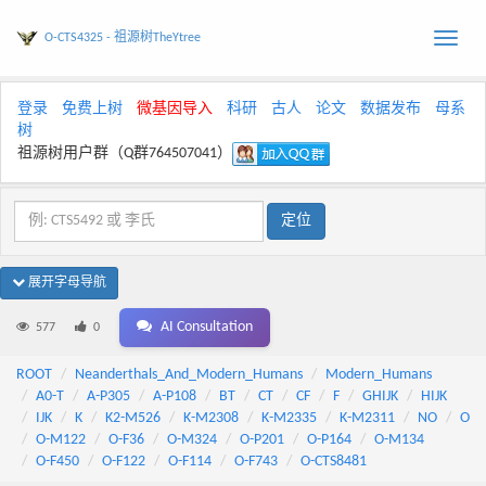
O-CTS4325 - 祖源树TheYtree
Toggle
naviga
登录
免费上树
微基因导入
科研
古人
论文
数据发布
母系
树
祖源树用户群（Q群764507041）
展开字母导航
AI Consultation
577
0
ROOT
Neanderthals_And_Modern_Humans
Modern_Humans
A0-T
A-P305
A-P108
BT
CT
CF
F
GHIJK
HIJK
IJK
K
K2-M526
K-M2308
K-M2335
K-M2311
NO
O
O-M122
O-F36
O-M324
O-P201
O-P164
O-M134
O-F450
O-F122
O-F114
O-F743
O-CTS8481