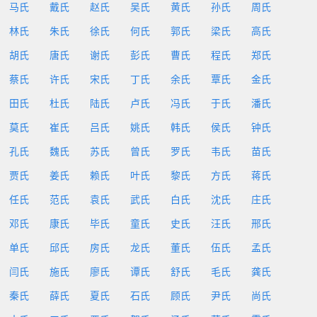
马氏
戴氏
赵氏
吴氏
黄氏
孙氏
周氏
林氏
朱氏
徐氏
何氏
郭氏
梁氏
高氏
胡氏
唐氏
谢氏
彭氏
曹氏
程氏
郑氏
蔡氏
许氏
宋氏
丁氏
余氏
覃氏
金氏
田氏
杜氏
陆氏
卢氏
冯氏
于氏
潘氏
莫氏
崔氏
吕氏
姚氏
韩氏
侯氏
钟氏
孔氏
魏氏
苏氏
曾氏
罗氏
韦氏
苗氏
贾氏
姜氏
赖氏
叶氏
黎氏
方氏
蒋氏
任氏
范氏
袁氏
武氏
白氏
沈氏
庄氏
邓氏
康氏
毕氏
童氏
史氏
汪氏
邢氏
单氏
邱氏
房氏
龙氏
董氏
伍氏
孟氏
闫氏
施氏
廖氏
谭氏
舒氏
毛氏
龚氏
秦氏
薛氏
夏氏
石氏
顾氏
尹氏
尚氏