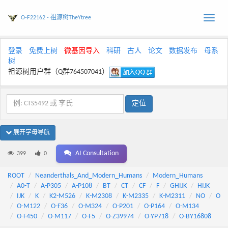
O-F22162 - 祖源树TheYtree
Toggle
naviga
登录
免费上树
微基因导入
科研
古人
论文
数据发布
母系
树
祖源树用户群（Q群764507041）
展开字母导航
AI Consultation
399
0
ROOT
Neanderthals_And_Modern_Humans
Modern_Humans
A0-T
A-P305
A-P108
BT
CT
CF
F
GHIJK
HIJK
IJK
K
K2-M526
K-M2308
K-M2335
K-M2311
NO
O
O-M122
O-F36
O-M324
O-P201
O-P164
O-M134
O-F450
O-M117
O-F5
O-Z39974
O-YP718
O-BY16808