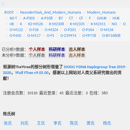
ROOT
Neanderthals_And_Modern_Humans
Modern_Humans
A0-T
A-P305
A-P108
BT
CT
CF
F
GHIJK
HIJK
IJK
K
K2-M526
K-M2308
K-M2335
K-M2311
NO
O
O-M122
O-F36
O-M324
O-P201
O-P164
O-M134
O-F450
O-M117
O-F5
O-Z39974
O-YP718
O-BY16808
已分析Y数据：
个人样本
科研样本
古人样本
未分析Y数据：
个人样本
科研样本
古人样本
祖源树TheYtree的部分树形借鉴了
ISOGG Y-DNA Haplogroup Tree 2019-
2020
，
YFull YTree v9.05.00
，感谢以上网站对人类父系研究做出的贡
献！
注册会员数：10110 最近登录：45 最近注册：3 在线：583
姓氏树
张氏
刘氏
王氏
李氏
陈氏
萧氏
杨氏