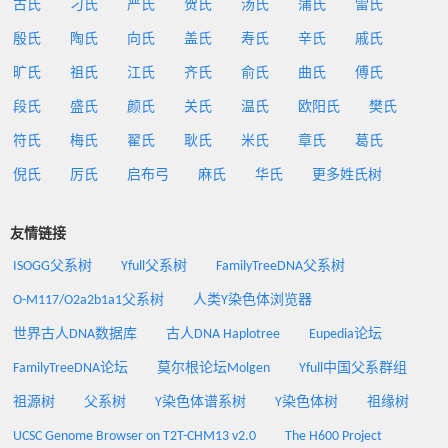
古氏
刁氏
严氏
贺氏
汤氏
蒲氏
雷氏
殷氏
陶氏
向氏
盖氏
寿氏
辛氏
戚氏
旷氏
祖氏
江氏
齐氏
俞氏
曲氏
傅氏
段氏
盛氏
颜氏
关氏
温氏
欧阳氏
樊氏
符氏
梅氏
翟氏
耿氏
米氏
章氏
葛氏
倪氏
厉氏
启布弓
麻氏
华氏
更多姓氏树
友情链接
ISOGG父系树
Yfull父系树
FamilyTreeDNA父系树
O-M117/O2a2b1a1父系树
人类Y染色体浏览器
世界古人DNA数据库
古人DNA Haplotree
Eupedia论坛
FamilyTreeDNA论坛
莫尔根论坛Molgen
Yfull中国父系群组
祖源树
父系树
Y染色体谱系树
Y染色体树
祖缘树
UCSC Genome Browser on T2T-CHM13 v2.0
The H600 Project