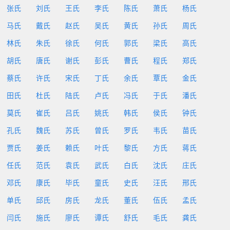
张氏
刘氏
王氏
李氏
陈氏
萧氏
杨氏
马氏
戴氏
赵氏
吴氏
黄氏
孙氏
周氏
林氏
朱氏
徐氏
何氏
郭氏
梁氏
高氏
胡氏
唐氏
谢氏
彭氏
曹氏
程氏
郑氏
蔡氏
许氏
宋氏
丁氏
余氏
覃氏
金氏
田氏
杜氏
陆氏
卢氏
冯氏
于氏
潘氏
莫氏
崔氏
吕氏
姚氏
韩氏
侯氏
钟氏
孔氏
魏氏
苏氏
曾氏
罗氏
韦氏
苗氏
贾氏
姜氏
赖氏
叶氏
黎氏
方氏
蒋氏
任氏
范氏
袁氏
武氏
白氏
沈氏
庄氏
邓氏
康氏
毕氏
童氏
史氏
汪氏
邢氏
单氏
邱氏
房氏
龙氏
董氏
伍氏
孟氏
闫氏
施氏
廖氏
谭氏
舒氏
毛氏
龚氏