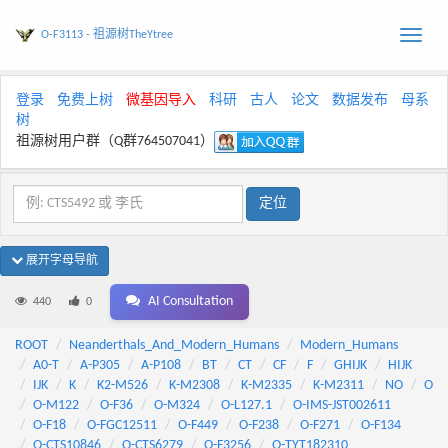
O-F3113 - 祖源树TheYtree
Toggle
naviga
登录
免费上树
微基因导入
科研
古人
论文
数据发布
母系
树
祖源树用户群（Q群764507041）
展开字母导航
AI Consultation
440
0
ROOT
Neanderthals_And_Modern_Humans
Modern_Humans
A0-T
A-P305
A-P108
BT
CT
CF
F
GHIJK
HIJK
IJK
K
K2-M526
K-M2308
K-M2335
K-M2311
NO
O
O-M122
O-F36
O-M324
O-L127.1
O-IMS-JST002611
O-F18
O-FGC12511
O-F449
O-F238
O-F271
O-F134
O-CTS10846
O-CTS6279
O-F3256
O-TYT182310