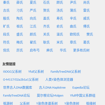
秦氏
薛氏
夏氏
石氏
顾氏
尹氏
尚氏
古氏
刁氏
严氏
贺氏
汤氏
蒲氏
雷氏
殷氏
陶氏
向氏
盖氏
寿氏
辛氏
戚氏
旷氏
祖氏
江氏
齐氏
俞氏
曲氏
傅氏
段氏
盛氏
颜氏
关氏
温氏
欧阳氏
樊氏
符氏
梅氏
翟氏
耿氏
米氏
章氏
葛氏
倪氏
厉氏
启布弓
麻氏
华氏
更多姓氏树
友情链接
ISOGG父系树
Yfull父系树
FamilyTreeDNA父系树
O-M117/O2a2b1a1父系树
人类Y染色体浏览器
世界古人DNA数据库
古人DNA Haplotree
Eupedia论坛
FamilyTreeDNA论坛
莫尔根论坛Molgen
Yfull中国父系群组
祖源树
父系树
Y染色体谱系树
Y染色体树
祖缘树