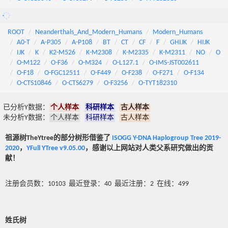
ROOT
Neanderthals_And_Modern_Humans
Modern_Humans
A0-T
A-P305
A-P108
BT
CT
CF
F
GHIJK
HIJK
IJK
K
K2-M526
K-M2308
K-M2335
K-M2311
NO
O
O-M122
O-F36
O-M324
O-L127.1
O-IMS-JST002611
O-F18
O-FGC12511
O-F449
O-F238
O-F271
O-F134
O-CTS10846
O-CTS6279
O-F3256
O-TYT182310
已分析Y数据：
个人样本
科研样本
古人样本
未分析Y数据：
个人样本
科研样本
古人样本
祖源树TheYtree的部分树形借鉴了
ISOGG Y-DNA Haplogroup Tree 2019-
2020
，
YFull YTree v9.05.00
，感谢以上网站对人类父系研究做出的贡
献！
注册会员数：10103 最近登录：40 最近注册：2 在线：499
姓氏树