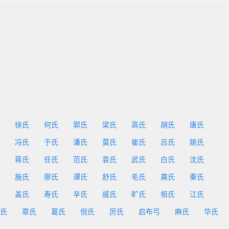
徐氏
何氏
郭氏
梁氏
高氏
胡氏
唐氏
冯氏
于氏
潘氏
莫氏
崔氏
吕氏
姚氏
蒋氏
任氏
范氏
袁氏
武氏
白氏
沈氏
施氏
廖氏
谭氏
舒氏
毛氏
龚氏
秦氏
盖氏
寿氏
辛氏
戚氏
旷氏
祖氏
江氏
氏
章氏
葛氏
倪氏
厉氏
启布弓
麻氏
华氏