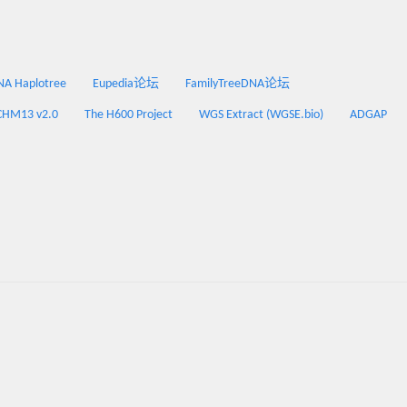
 Haplotree
Eupedia论坛
FamilyTreeDNA论坛
CHM13 v2.0
The H600 Project
WGS Extract (WGSE.bio)
ADGAP