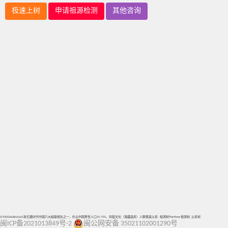
极速上树
申请祖源检测
其他咨询
O-F8/O2a2b1a1a1 新石器时代中国六大超级祖先之一，约占中国男性人口15.71%，仰韶文化（漢藏語系）人群奠基父系 - 祖源树TheYtree 祖源树, 父系树
闽ICP备2021013849号-2
闽公网安备 35021102001290号