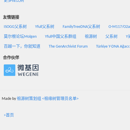
更多姓氏树
友情链接
ISOGG父系树
Yfull父系树
FamilyTreeDNA父系树
O-M117/O
莫尔根论坛Molgen
Yfull中国父系群组
祖源树
父系树
Y
百越一下，你就知道
The GenArchivist Forum
Türkiye Y-DNA Ağacı
合作伙伴
Made by
祖源树策划组 <祖缘树管理员名单>
>首页