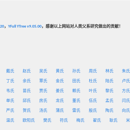
020
，
YFull YTree v9.05.00
，感谢以上网站对人类父系研究做出的贡献！
戴氏
赵氏
吴氏
黄氏
孙氏
周氏
林氏
朱氏
丁氏
余氏
覃氏
金氏
田氏
杜氏
陆氏
卢氏
韦氏
苗氏
贾氏
姜氏
赖氏
叶氏
黎氏
方氏
单氏
邱氏
房氏
龙氏
董氏
伍氏
孟氏
闫氏
严氏
贺氏
汤氏
蒲氏
雷氏
殷氏
陶氏
向氏
温氏
欧阳氏
樊氏
符氏
梅氏
翟氏
耿氏
米