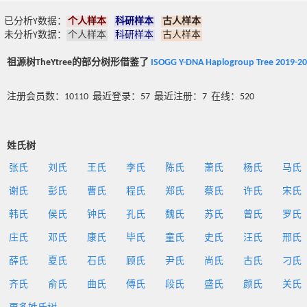
已分析Y数据：
个人样本
科研样本
古人样本
未分析Y数据：
个人样本
科研样本
古人样本
祖源树TheYtree的部分树形借鉴了
ISOGG Y-DNA Haplogroup Tree 2019-2
注册会员数：10110 最近登录：57 最近注册：7 在线：520
姓氏树
张氏
刘氏
王氏
李氏
陈氏
萧氏
杨氏
马氏
谢氏
彭氏
曹氏
程氏
郑氏
蔡氏
许氏
宋氏
韩氏
侯氏
钟氏
孔氏
魏氏
苏氏
曾氏
罗氏
庄氏
邓氏
康氏
毕氏
童氏
史氏
汪氏
邢氏
薛氏
夏氏
石氏
顾氏
尹氏
尚氏
古氏
刁氏
齐氏
俞氏
曲氏
傅氏
段氏
盛氏
颜氏
关氏