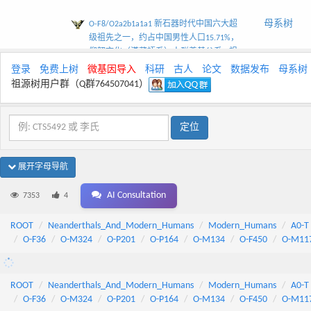
母系树
O-F8/O2a2b1a1a1 新石器时代中国六大超
级祖先之一，约占中国男性人口15.71%，
仰韶文化（漢藏語系）人群奠基父系 - 祖
源树TheYtree
登录
免费上树
微基因导入
科研
古人
论文
数据发布
母系树
祖源树用户群（Q群764507041）
展开字母导航
AI Consultation
7353
4
ROOT
Neanderthals_And_Modern_Humans
Modern_Humans
A0-T
O-F36
O-M324
O-P201
O-P164
O-M134
O-F450
O-M11
ROOT
Neanderthals_And_Modern_Humans
Modern_Humans
A0-T
O-F36
O-M324
O-P201
O-P164
O-M134
O-F450
O-M11