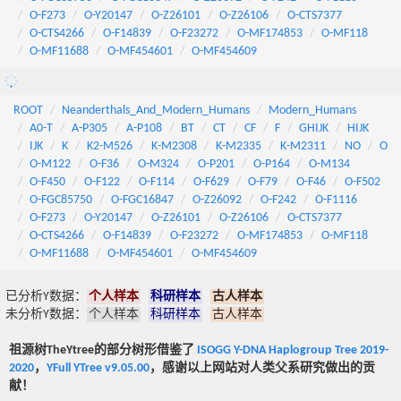
O-F273
O-Y20147
O-Z26101
O-Z26106
O-CTS7377
O-CTS4266
O-F14839
O-F23272
O-MF174853
O-MF118
O-MF11688
O-MF454601
O-MF454609
ROOT
Neanderthals_And_Modern_Humans
Modern_Humans
A0-T
A-P305
A-P108
BT
CT
CF
F
GHIJK
HIJK
IJK
K
K2-M526
K-M2308
K-M2335
K-M2311
NO
O
O-M122
O-F36
O-M324
O-P201
O-P164
O-M134
O-F450
O-F122
O-F114
O-F629
O-F79
O-F46
O-F502
O-FGC85750
O-FGC16847
O-Z26092
O-F242
O-F1116
O-F273
O-Y20147
O-Z26101
O-Z26106
O-CTS7377
O-CTS4266
O-F14839
O-F23272
O-MF174853
O-MF118
O-MF11688
O-MF454601
O-MF454609
已分析Y数据：
个人样本
科研样本
古人样本
未分析Y数据：
个人样本
科研样本
古人样本
祖源树TheYtree的部分树形借鉴了
ISOGG Y-DNA Haplogroup Tree 2019-
2020
，
YFull YTree v9.05.00
，感谢以上网站对人类父系研究做出的贡
献！