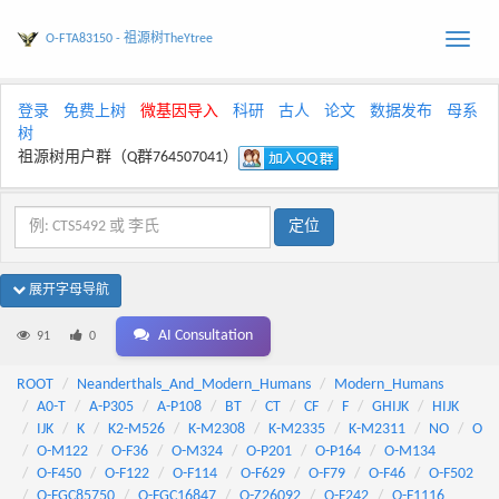
O-FTA83150 - 祖源树TheYtree
Toggle
naviga
登录
免费上树
微基因导入
科研
古人
论文
数据发布
母系
树
祖源树用户群（Q群764507041）
展开字母导航
AI Consultation
91
0
ROOT
Neanderthals_And_Modern_Humans
Modern_Humans
A0-T
A-P305
A-P108
BT
CT
CF
F
GHIJK
HIJK
IJK
K
K2-M526
K-M2308
K-M2335
K-M2311
NO
O
O-M122
O-F36
O-M324
O-P201
O-P164
O-M134
O-F450
O-F122
O-F114
O-F629
O-F79
O-F46
O-F502
O-FGC85750
O-FGC16847
O-Z26092
O-F242
O-F1116