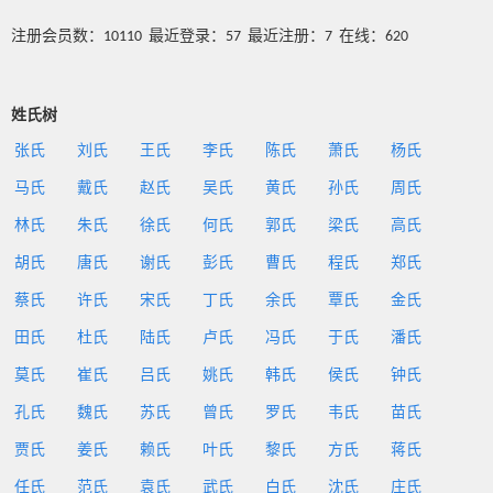
注册会员数：10110 最近登录：57 最近注册：7 在线：620
姓氏树
张氏
刘氏
王氏
李氏
陈氏
萧氏
杨氏
马氏
戴氏
赵氏
吴氏
黄氏
孙氏
周氏
林氏
朱氏
徐氏
何氏
郭氏
梁氏
高氏
胡氏
唐氏
谢氏
彭氏
曹氏
程氏
郑氏
蔡氏
许氏
宋氏
丁氏
余氏
覃氏
金氏
田氏
杜氏
陆氏
卢氏
冯氏
于氏
潘氏
莫氏
崔氏
吕氏
姚氏
韩氏
侯氏
钟氏
孔氏
魏氏
苏氏
曾氏
罗氏
韦氏
苗氏
贾氏
姜氏
赖氏
叶氏
黎氏
方氏
蒋氏
任氏
范氏
袁氏
武氏
白氏
沈氏
庄氏