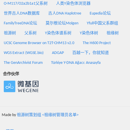
O-M117/O2a2b1a1父系树
人类Y染色体浏览器
世界古人DNA数据库
古人DNA Haplotree
Eupedia论坛
FamilyTreeDNA论坛
莫尔根论坛Molgen
Yfull中国父系群组
祖源树
父系树
Y染色体谱系树
Y染色体树
祖缘树
UCSC Genome Browser on T2T-CHM13 v2.0
The H600 Project
WGS Extract (WGSE.bio)
ADGAP
百越一下，你就知道
The GenArchivist Forum
Türkiye Y-DNA Ağacı: Anasayfa
合作伙伴
Made by
祖源树策划组 <祖缘树管理员名单>