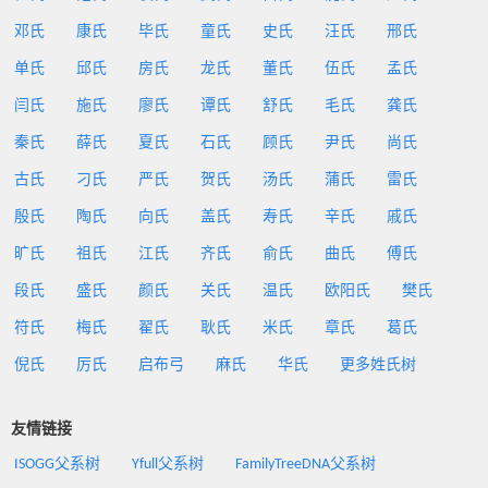
邓氏
康氏
毕氏
童氏
史氏
汪氏
邢氏
单氏
邱氏
房氏
龙氏
董氏
伍氏
孟氏
闫氏
施氏
廖氏
谭氏
舒氏
毛氏
龚氏
秦氏
薛氏
夏氏
石氏
顾氏
尹氏
尚氏
古氏
刁氏
严氏
贺氏
汤氏
蒲氏
雷氏
殷氏
陶氏
向氏
盖氏
寿氏
辛氏
戚氏
旷氏
祖氏
江氏
齐氏
俞氏
曲氏
傅氏
段氏
盛氏
颜氏
关氏
温氏
欧阳氏
樊氏
符氏
梅氏
翟氏
耿氏
米氏
章氏
葛氏
倪氏
厉氏
启布弓
麻氏
华氏
更多姓氏树
友情链接
ISOGG父系树
Yfull父系树
FamilyTreeDNA父系树