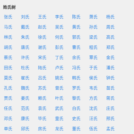
姓氏树
张氏
刘氏
王氏
李氏
陈氏
萧氏
杨氏
马氏
戴氏
赵氏
吴氏
黄氏
孙氏
周氏
林氏
朱氏
徐氏
何氏
郭氏
梁氏
高氏
胡氏
唐氏
谢氏
彭氏
曹氏
程氏
郑氏
蔡氏
许氏
宋氏
丁氏
余氏
覃氏
金氏
田氏
杜氏
陆氏
卢氏
冯氏
于氏
潘氏
莫氏
崔氏
吕氏
姚氏
韩氏
侯氏
钟氏
孔氏
魏氏
苏氏
曾氏
罗氏
韦氏
苗氏
贾氏
姜氏
赖氏
叶氏
黎氏
方氏
蒋氏
任氏
范氏
袁氏
武氏
白氏
沈氏
庄氏
邓氏
康氏
毕氏
童氏
史氏
汪氏
邢氏
单氏
邱氏
房氏
龙氏
董氏
伍氏
孟氏