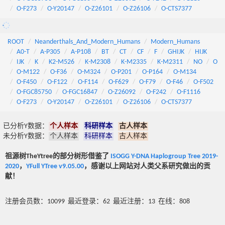
O-F273
O-Y20147
O-Z26101
O-Z26106
O-CTS7377
ROOT
Neanderthals_And_Modern_Humans
Modern_Humans
A0-T
A-P305
A-P108
BT
CT
CF
F
GHIJK
HIJK
IJK
K
K2-M526
K-M2308
K-M2335
K-M2311
NO
O
O-M122
O-F36
O-M324
O-P201
O-P164
O-M134
O-F450
O-F122
O-F114
O-F629
O-F79
O-F46
O-F502
O-FGC85750
O-FGC16847
O-Z26092
O-F242
O-F1116
O-F273
O-Y20147
O-Z26101
O-Z26106
O-CTS7377
已分析Y数据：
个人样本
科研样本
古人样本
未分析Y数据：
个人样本
科研样本
古人样本
祖源树TheYtree的部分树形借鉴了
ISOGG Y-DNA Haplogroup Tree 2019-
2020
，
YFull YTree v9.05.00
，感谢以上网站对人类父系研究做出的贡
献！
注册会员数：10099 最近登录：62 最近注册：13 在线：808