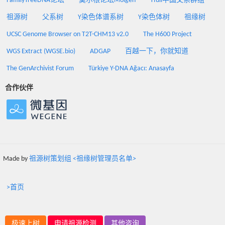
FamilyTreeDNA论坛
莫尔根论坛Molgen
Yfull中国父系群组
祖源树
父系树
Y染色体谱系树
Y染色体树
祖缘树
UCSC Genome Browser on T2T-CHM13 v2.0
The H600 Project
WGS Extract (WGSE.bio)
ADGAP
百越一下，你就知道
The GenArchivist Forum
Türkiye Y-DNA Ağacı: Anasayfa
合作伙伴
Made by
祖源树策划组 <祖缘树管理员名单>
>首页
极速上树
申请祖源检测
其他咨询