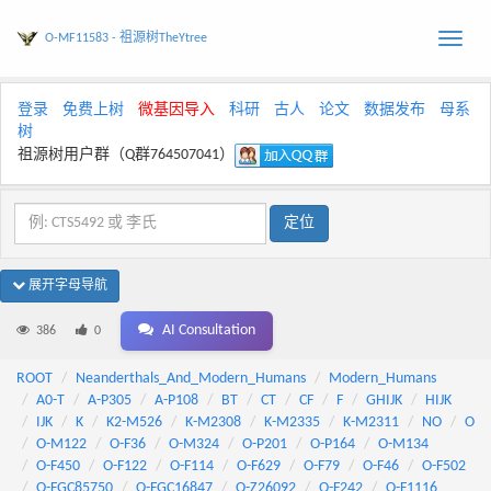
O-MF11583 - 祖源树TheYtree
Toggle
naviga
登录
免费上树
微基因导入
科研
古人
论文
数据发布
母系
树
祖源树用户群（Q群764507041）
展开字母导航
AI Consultation
386
0
ROOT
Neanderthals_And_Modern_Humans
Modern_Humans
A0-T
A-P305
A-P108
BT
CT
CF
F
GHIJK
HIJK
IJK
K
K2-M526
K-M2308
K-M2335
K-M2311
NO
O
O-M122
O-F36
O-M324
O-P201
O-P164
O-M134
O-F450
O-F122
O-F114
O-F629
O-F79
O-F46
O-F502
O-FGC85750
O-FGC16847
O-Z26092
O-F242
O-F1116