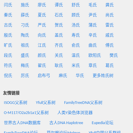
闫氏
施氏
廖氏
谭氏
舒氏
毛氏
龚氏
秦氏
薛氏
夏氏
石氏
顾氏
尹氏
尚氏
古氏
刁氏
严氏
贺氏
汤氏
蒲氏
雷氏
殷氏
陶氏
向氏
盖氏
寿氏
辛氏
戚氏
旷氏
祖氏
江氏
齐氏
俞氏
曲氏
傅氏
段氏
盛氏
颜氏
关氏
温氏
欧阳氏
樊氏
符氏
梅氏
翟氏
耿氏
米氏
章氏
葛氏
倪氏
厉氏
启布弓
麻氏
华氏
更多姓氏树
友情链接
ISOGG父系树
Yfull父系树
FamilyTreeDNA父系树
O-M117/O2a2b1a1父系树
人类Y染色体浏览器
世界古人DNA数据库
古人DNA Haplotree
Eupedia论坛