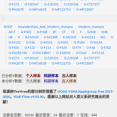
O-F273
O-Y20147
O-Z26101
O-Z26106
O-CTS7377
O-PH2678
O-MF14618
O-MF122751
O-MF23007
ROOT
Neanderthals_And_Modern_Humans
Modern_Humans
A0-T
A-P305
A-P108
BT
CT
CF
F
GHIJK
HIJK
IJK
K
K2-M526
K-M2308
K-M2335
K-M2311
NO
O
O-M122
O-F36
O-M324
O-P201
O-P164
O-M134
O-F450
O-F122
O-F114
O-F629
O-F79
O-F46
O-F502
O-FGC85750
O-FGC16847
O-Z26092
O-F242
O-F1116
O-F273
O-Y20147
O-Z26101
O-Z26106
O-CTS7377
O-PH2678
O-MF14618
O-MF122751
O-MF23007
已分析Y数据：
个人样本
科研样本
古人样本
未分析Y数据：
个人样本
科研样本
古人样本
祖源树TheYtree的部分树形借鉴了
ISOGG Y-DNA Haplogroup Tree 2019-
2020
，
YFull YTree v9.05.00
，感谢以上网站对人类父系研究做出的贡
献！
注册会员数：10110 最近登录：54 最近注册：7 在线：644