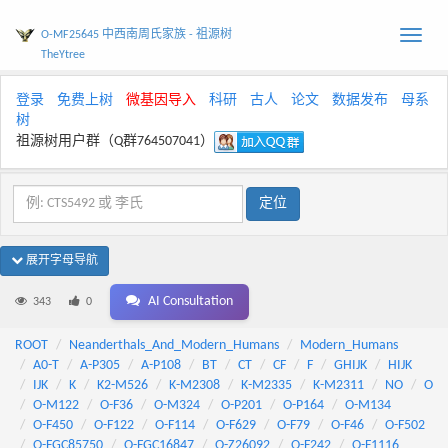
O-MF25645 中西南周氏家族 - 祖源树
Toggle
TheYtree
naviga
登录
免费上树
微基因导入
科研
古人
论文
数据发布
母系
树
祖源树用户群（Q群764507041）
展开字母导航
AI Consultation
343
0
ROOT
Neanderthals_And_Modern_Humans
Modern_Humans
A0-T
A-P305
A-P108
BT
CT
CF
F
GHIJK
HIJK
IJK
K
K2-M526
K-M2308
K-M2335
K-M2311
NO
O
O-M122
O-F36
O-M324
O-P201
O-P164
O-M134
O-F450
O-F122
O-F114
O-F629
O-F79
O-F46
O-F502
O-FGC85750
O-FGC16847
O-Z26092
O-F242
O-F1116