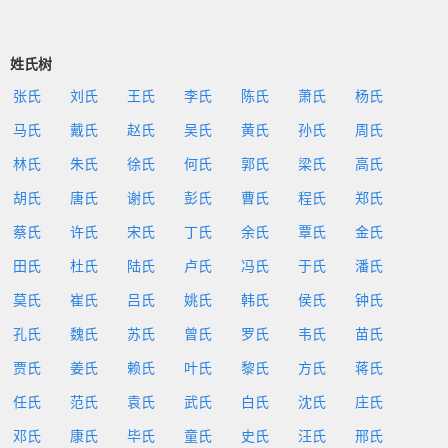
姓氏树
张氏
刘氏
王氏
李氏
陈氏
萧氏
杨氏
马氏
戴氏
赵氏
吴氏
黄氏
孙氏
周氏
林氏
朱氏
徐氏
何氏
郭氏
梁氏
高氏
胡氏
唐氏
谢氏
彭氏
曹氏
程氏
郑氏
蔡氏
许氏
宋氏
丁氏
余氏
覃氏
金氏
田氏
杜氏
陆氏
卢氏
冯氏
于氏
潘氏
莫氏
崔氏
吕氏
姚氏
韩氏
侯氏
钟氏
孔氏
魏氏
苏氏
曾氏
罗氏
韦氏
苗氏
贾氏
姜氏
赖氏
叶氏
黎氏
方氏
蒋氏
任氏
范氏
袁氏
武氏
白氏
沈氏
庄氏
邓氏
康氏
毕氏
童氏
史氏
汪氏
邢氏