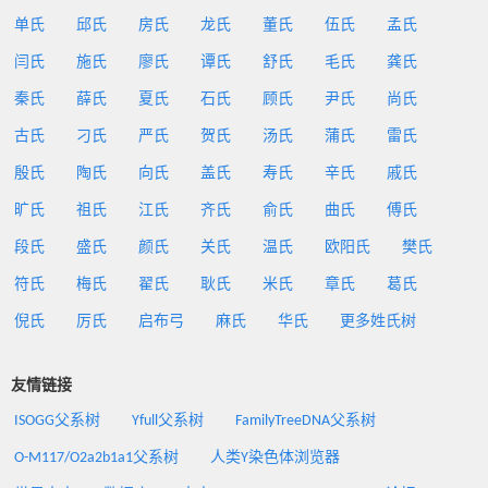
单氏
邱氏
房氏
龙氏
董氏
伍氏
孟氏
闫氏
施氏
廖氏
谭氏
舒氏
毛氏
龚氏
秦氏
薛氏
夏氏
石氏
顾氏
尹氏
尚氏
古氏
刁氏
严氏
贺氏
汤氏
蒲氏
雷氏
殷氏
陶氏
向氏
盖氏
寿氏
辛氏
戚氏
旷氏
祖氏
江氏
齐氏
俞氏
曲氏
傅氏
段氏
盛氏
颜氏
关氏
温氏
欧阳氏
樊氏
符氏
梅氏
翟氏
耿氏
米氏
章氏
葛氏
倪氏
厉氏
启布弓
麻氏
华氏
更多姓氏树
友情链接
ISOGG父系树
Yfull父系树
FamilyTreeDNA父系树
O-M117/O2a2b1a1父系树
人类Y染色体浏览器