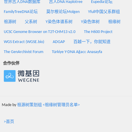
世界古人DNA数据库
古人DNA Haplotree
Eupedia论坛
FamilyTreeDNA论坛
莫尔根论坛Molgen
Yfull中国父系群组
祖源树
父系树
Y染色体谱系树
Y染色体树
祖缘树
UCSC Genome Browser on T2T-CHM13 v2.0
The H600 Project
WGS Extract (WGSE.bio)
ADGAP
百越一下，你就知道
The GenArchivist Forum
Türkiye Y-DNA Ağacı: Anasayfa
合作伙伴
Made by
祖源树策划组 <祖缘树管理员名单>
>首页